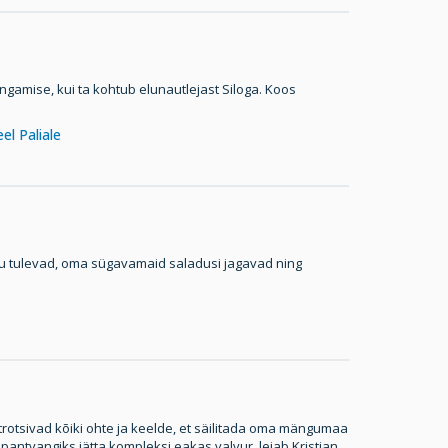
ngamise, kui ta kohtub elunautlejast Siloga. Koos
el Paliale
u tulevad, oma sügavamaid saladusi jagavad ning
trotsivad kõiki ohte ja keelde, et säilitada oma mängumaa
antvangiks jätta kompleksi eakas valvur, leiab Kristjan