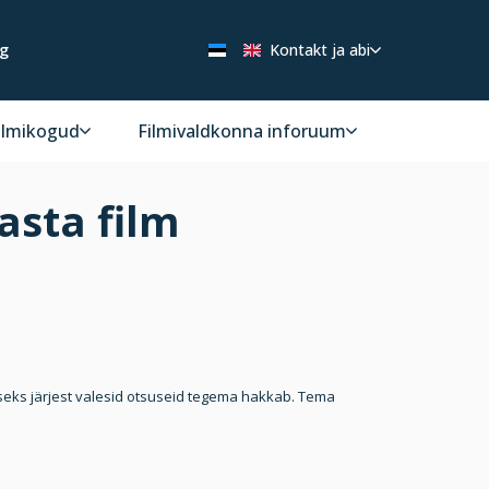
ng
Kontakt ja abi
ilmikogud
Filmivaldkonna inforuum
asta film
iseks järjest valesid otsuseid tegema hakkab. Tema