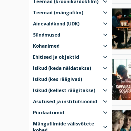
Teemad (kroonika/dokfilm)
Teemad (mängufilm)
Ainevaldkond (UDK)
Sündmused
Kohanimed
Ehitised ja objektid
Isikud (keda näidatakse)
Isikud (kes räägivad)
Isikud (kellest räägitakse)
Asutused ja institutsioonid
Piirdaatumid
Mängufilmide välisvõtete
kohad