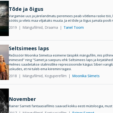
Tõde ja õigus
Vargamäe uus ja järelandmatu peremees peab võitlema raske töö, 
söötis ja vilets maa viljakaks muuta. Ja et tõde ja õigus jumala pool
2019
Mängufilmid, Draama
Tanel Toom
Seltsimees laps
Režissöör Moonika Siimetsa esimene täispikk mängufilm, mis põhine
inimesed" ning "Samet ja saepuru ehk Seltsimees laps ja kirjatähed"
Helmes saadetakse stalinistlike repressioonide käigus Siberi vangil
uskudes, et nii tuleb ema kiiremini tagasi.
2018
Mängufilmid, Koguperefilm
Moonika Siimets
November
Rainer Sarneti fantaasiafilmis saavad kokku eesti mütoloogia, must
2017
Mängufilmid, Fantaasiafilm
Rainer Sarnet