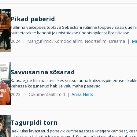
Pikad paberid
Tallinna väikepoes töötava Sebastiani rutiinne tööpäev saab uue hi
suitsetatakse kanepit ja unistatakse üheotsapiletist Brasiiliasse.
2024
Mängufilmid, Komöödiafilm, Noortefilm, Draama
Me
Savvusanna sõsarad
Kaasaegne film naistest, kes suitsusauna kaitsvas pimeduses kokk
kehasse kogunenud häbi ja valu maha pesevad.
2023
Dokumentaalfilmid
Anna Hints
Tagurpidi torn
Jaak Kilmi lavastatud põnevik kümneaastase Kristjani kambast, kes 
– kunagise kalatööstuse varemed. Kui eesmärgi nimel otsustatakse p