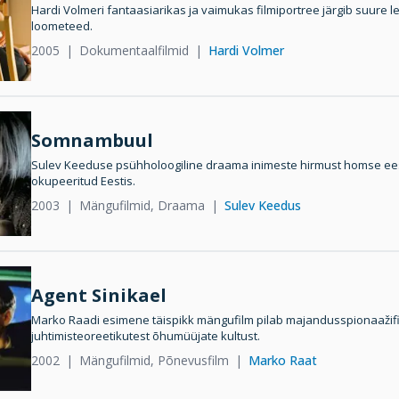
Hardi Volmeri fantaasiarikas ja vaimukas filmiportree järgib suure le
loometeed.
2005
Dokumentaalfilmid
Hardi Volmer
Somnambuul
Sulev Keeduse psühholoogiline draama inimeste hirmust homse ees j
okupeeritud Eestis.
2003
Mängufilmid, Draama
Sulev Keedus
Agent Sinikael
Marko Raadi esimene täispikk mängufilm pilab majandusspionaažifir
juhtimisteoreetikutest õhumüüjate kultust.
2002
Mängufilmid, Põnevusfilm
Marko Raat