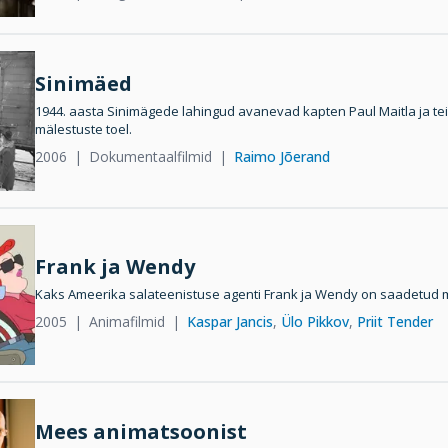
Sinimäed
1944. aasta Sinimägede lahingud avanevad kapten Paul Maitla ja te
mälestuste toel.
2006
Dokumentaalfilmid
Raimo Jõerand
Frank ja Wendy
Kaks Ameerika salateenistuse agenti Frank ja Wendy on saadetud 
2005
Animafilmid
Kaspar Jancis
,
Ülo Pikkov
,
Priit Tender
Mees animatsoonist