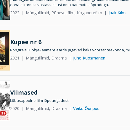
ennast karmist vastasseisust oma parimate sõpradega.
2022
Mängufilmid, Põnevusfilm, Koguperefilm
Jaak Kilmi
Kupee nr 6
Rongireisil Põhja-Jäämere äärde jagavad kaks võõrast teekonda, 
2021
Mängufilmid, Draama
Juho Kuosmanen
Viimased
Lõbusapoolne film lõpuaegadest.
2020
Mängufilmid, Draama
Veiko Õunpuu