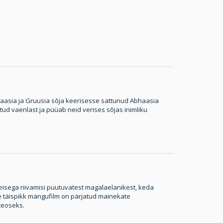
haasia ja Gruusia sõja keerisesse sattunud Abhaasia
tud vaenlast ja püüab neid verises sõjas inimliku
sega riivamisi puutuvatest magalaelanikest, keda
 täispikk mängufilm on pärjatud mainekate
ateoseks.