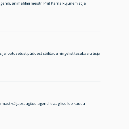
gendi, animafilmi meistri Priit Pärna kujunemist ja
a lootusetust püüdest säilitada hingelist tasakaalu äsja
mast väljapraagitud agendi traagilise loo kaudu