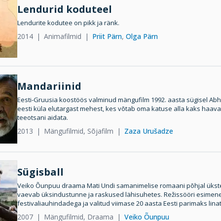
Lendurid koduteel
Lendurite kodutee on pikk ja ränk.
2014
Animafilmid
Priit Pärn
,
Olga Pärn
Mandariinid
Eesti-Gruusia koostöös valminud mängufilm 1992. aasta sügisel Ab
eesti küla elutargast mehest, kes võtab oma katuse alla kaks haava
teeotsani aidata.
2013
Mängufilmid, Sõjafilm
Zaza Urušadze
Sügisball
Veiko Õunpuu draama Mati Undi samanimelise romaani põhjal ükstei
vaevab üksindustunne ja raskused lähisuhetes. Režissööri esimene
festivaliauhindadega ja valitud viimase 20 aasta Eesti parimaks lin
2007
Mängufilmid, Draama
Veiko Õunpuu