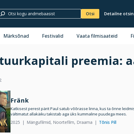
Otsi
Detailne otsi
Märksõnad
Festivalid
Vaata filmisaateid
F
tuurkapitali preemia: a
2
Fränk
Katkisest perest pärit Paul satub võõrasse linna, kus ta õnne leidm
vältimatut allakäiku takistab aga üks kummaline puudega mees.
2025
Mängufilmid, Noortefilm, Draama
Tõnis Pill