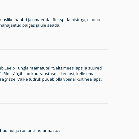
kiusliku naabri ja omaenda tõekspidamistega, et oma
t mahajäetud paigas jalule seada.
b Leelo Tungla raamatutel "Seltsimees laps ja suured
. Film räägib loo kuueaastasest Leelost, kelle ema
aagrisse. Väike tüdruk püüab olla võimalikult hea laps,
 huumor ja romantiline armastus.