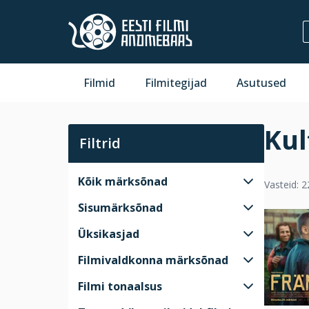
Filmid
Filmitegijad
Asutused
Kul
Filtrid
Kõik märksõnad
Vasteid: 2
Sisumärksõnad
Üksikasjad
Filmivaldkonna märksõnad
Filmi tonaalsus