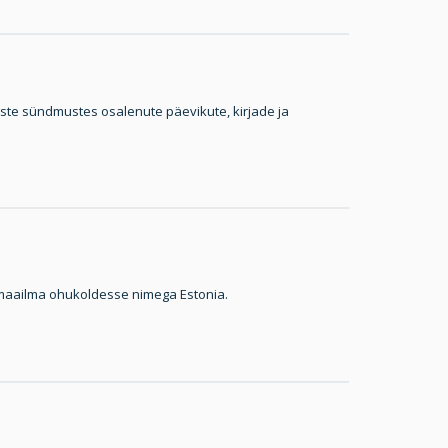
iste sündmustes osalenute päevikute, kirjade ja
maailma ohukoldesse nimega Estonia.