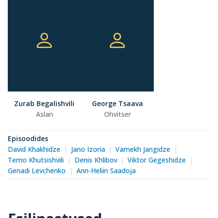
Zurab Begalishvili
George Tsaava
Aslan
Ohvitser
Episoodides
David Khakhidze
Jano Izoria
Vamekh Jangidze
Temo Khutsishvili
Denis Khlibov
Viktor Gegeshidze
Genadi Levchenko
Ann-Heliin Saadoja