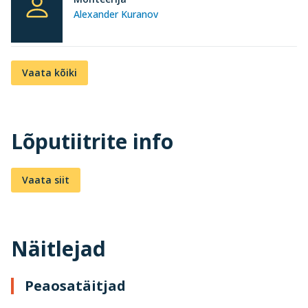
Alexander Kuranov
Vaata kõiki
Lõputiitrite info
Vaata siit
Näitlejad
Peaosatäitjad