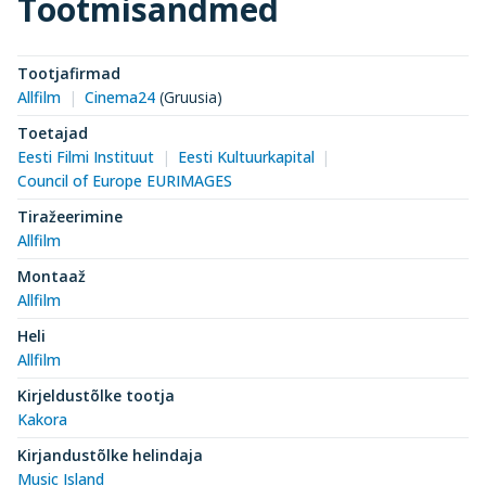
Tootmisandmed
Tootjafirmad
Allfilm
Cinema24
(Gruusia)
Toetajad
Eesti Filmi Instituut
Eesti Kultuurkapital
Council of Europe EURIMAGES
Tiražeerimine
Allfilm
Montaaž
Allfilm
Heli
Allfilm
Kirjeldustõlke tootja
Kakora
Kirjandustõlke helindaja
Music Island