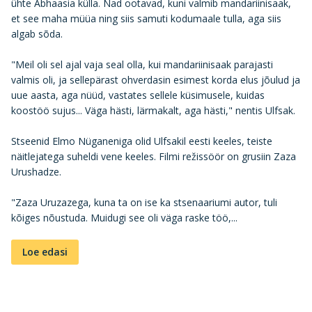
ühte Abhaasia külla. Nad ootavad, kuni valmib mandariinisaak,
et see maha müüa ning siis samuti kodumaale tulla, aga siis
algab sõda.
"Meil oli sel ajal vaja seal olla, kui mandariinisaak parajasti
valmis oli, ja sellepärast ohverdasin esimest korda elus jõulud ja
uue aasta, aga nüüd, vastates sellele küsimusele, kuidas
koostöö sujus... Väga hästi, lärmakalt, aga hästi," nentis Ulfsak.
Stseenid Elmo Nüganeniga olid Ulfsakil eesti keeles, teiste
näitlejatega suheldi vene keeles. Filmi režissöör on grusiin Zaza
Urushadze.
"Zaza Uruzazega, kuna ta on ise ka stsenaariumi autor, tuli
kõiges nõustuda. Muidugi see oli väga raske töö,...
Loe edasi