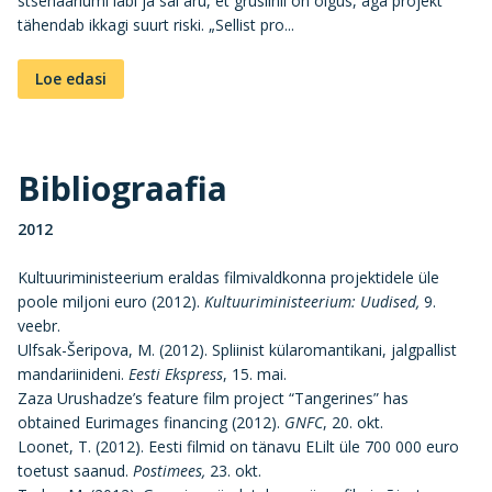
stsenaariumi läbi ja sai aru, et grusiinil on õigus, aga projekt
tähendab ikkagi suurt riski. „Sellist pro...
Loe edasi
Bibliograafia
2012
Kultuuriministeerium eraldas filmivaldkonna projektidele üle
poole miljoni euro (2012).
Kultuuriministeerium: Uudised,
9.
veebr.
Ulfsak-Šeripova, M. (2012). Spliinist külaromantikani, jalgpallist
mandariinideni.
Eesti Ekspress
, 15. mai.
Zaza Urushadze’s feature film project “Tangerines” has
obtained Eurimages financing (2012).
GNFC
, 20. okt.
Loonet, T. (2012). Eesti filmid on tänavu ELilt üle 700 000 euro
toetust saanud.
Postimees,
23. okt.