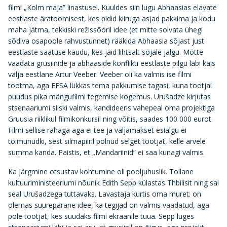
filmi „Kolm maja” linastusel. Kuuldes siin lugu Abhaasias elavate
eestlaste äratoomisest, kes pidid kiiruga asjad pakkima ja kodu
maha jätma, tekkiski režissööril idee (et mitte solvata ühegi
sõdiva osapoole rahvustunnet) rääkida Abhaasia sõjast just
eestlaste saatuse kaudu, kes jäid lihtsalt sõjale jalgu. Mõtte
vaadata grusiinide ja abhaaside konflikti eestlaste pilgu läbi käis
välja eestlane Artur Veeber. Veeber oli ka valmis ise filmi
tootma, aga EFSA lükkas tema pakkumise tagasi, kuna tootjal
puudus pika mängufilmi tegemise kogemus. Urušadze kirjutas
stsenaariumi siiski valmis, kandideeris vahepeal oma projektiga
Gruusia riiklikul filmikonkursil ning võitis, saades 100 000 eurot.
Filmi sellise rahaga aga ei tee ja väljamakset esialgu ei
toimunudki, sest silmapiiril polnud selget tootjat, kelle arvele
summa kanda. Paistis, et „Mandariinid” ei saa kunagi valmis.
Ka järgmine otsustav kohtumine oli pooljuhuslik. Tollane
kultuuriministeeriumi nõunik Edith Sepp külastas Thbilisit ning sai
seal Urušadzega tuttavaks. Lavastaja kurtis oma muret: on
olemas suurepärane idee, ka tegijad on valmis vaadatud, aga
pole tootjat, kes suudaks filmi ekraanile tuua. Sepp luges