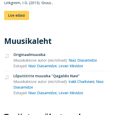
Linkgreim, I-G. (2013). Gruus...
Loe edasi
Muusikaleht
Originaalmuusika
Muusikateose autor (viis/sõnad)
:
Niaz Diasamidze
Esitajad
:
Niaz Diasamidze
;
Levan Kikvidze
Lõputiitrite muusika ”Qagaldis Navi”
Muusikateose autor (viis/sõnad)
:
Irakli Charkviani
;
Niaz
Diasamidze
Esitajad
:
Niaz Diasamidze
;
Levan Kikvidze