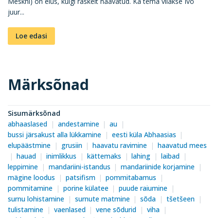
Meskhi) on elus, kuigi raskelt haavatud. Ka tema viiakse Ivo
juur...
Loe edasi
Märksõnad
Sisumärksõnad
abhaaslased
andestamine
au
bussi järsakust alla lükkamine
eesti küla Abhaasias
elupäästmine
grusiin
haavatu ravimine
haavatud mees
hauad
inimlikkus
kättemaks
lahing
laibad
leppimine
mandariini-istandus
mandariinide korjamine
mägine loodus
patsifism
pommitabamus
pommitamine
porine külatee
puude raiumine
surnu lohistamine
surnute matmine
sõda
tšetšeen
tulistamine
vaenlased
vene sõdurid
viha