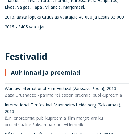
linastus Tallinnas, Tartus, Pärnus, Kuressaares, Haapsalus,
Elvas, Valgas, Tapal, Viljandis, Märjamaal.
2013. aasta lõpuks Gruusias vaatajaid 40 000 ja Eestis 33 000
2015 - 3405 vaatajat
Festivalid
Auhinnad ja preemiad
Warsaw International Film Festival (Varssavi. Poola)
,
2013
Zaza Urushadze - parima režissööri preemia; publikupreemia
International Filmfestival Mannheim-Heidelberg (Saksamaa)
,
2013
žürii eripreemia; publikupreemia; film märgiti ära kui
potentsiaalne Saksamaa kinolevi lemmik