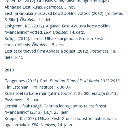
Teder, M. (2012). Gruusias vändatakse mängufilmi sõjast
Abhaasia Eesti külas.
Postimees
, 3. nov.
Eesti ja Gruusia alustavad koostööfilmi võtteid (2012). [toimetas
S. Silm].
Õhtuleht
, 14. dets.
Linkgreim, I-G. (2012). Algavad Eesti-Gruusia koostööfilmi
“Mandariinid” võtted.
ERR: Uudised,
14. dets.
Kulli, J. (2012). Lembit Ulfsak sai peaosa Gruusia-Eesti
koostööfilmis.
Õhtuleht,
15. dets.
Eestlased teevad filmi Abhaasia sõjast (2012).
Postimees
, 18.
dets, lk 15.
2013
Tangerines (2013). Rmt:
Estonian Films / Eesti filmid 2012-2013.
Tln: Estonian Film Institute, lk 36-37.
Kulka toetab kahe mängufilmi tootmist 22 000 euroga (2013).
Postimees
, 19. jaan.
Lembit Ulfsak räägib Tallinna lennujaamas uuest filmist
“Mandariinid” (2013).
Delfi
, 23. jaan.
Koppel, K. (2013). Ulfsak: Eesti-Gruusia koostöö laabus hästi,
aga lärmakalt.
ERR: Uudised
, 24. jaan.