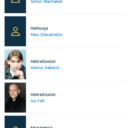
Simon Machabeli
Helilooja
Niaz Diasamidze
Helirežissöör
Harmo Kallaste
Helirežissöör
Ivo Felt
Monteerija