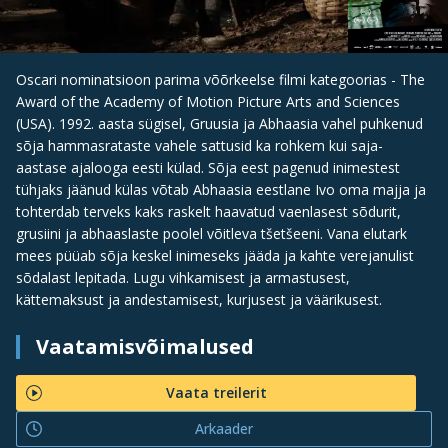
Oscari nominatsioon parima võõrkeelse filmi kategoorias - The
Award of the Academy of Motion Picture Arts and Sciences
(USA). 1992. aasta sügisel, Gruusia ja Abhaasia vahel puhkenud
sõja hammasrataste vahele sattusid ka rohkem kui saja-
aastase ajalooga eesti külad. Sõja eest pagenud inimestest
tühjaks jäänud külas võtab Abhaasia eestlane Ivo oma majja ja
tohterdab terveks kaks raskelt haavatud vaenlasest sõdurit,
grusiini ja abhaaslaste poolel võitleva tšetšeeni. Vana elutark
mees püüab sõja keskel inimeseks jääda ja kahte verejanulist
sõdalast lepitada. Lugu vihkamisest ja armastusest,
kättemaksust ja andestamisest, kurjusest ja väärikusest.
Vaatamisvõimalused
Vaata treilerit
Arkaader