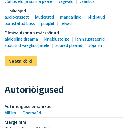
võitlus elu ja surma peale
vägivald
väärikus
Üksikasjad
audiokassett
laudkastid
mandariinid
pliidipuud
purustatud buss
puupliit
relvad
Filmivaldkonna märksõnad
ajalooline draama
kirjeldustõlge
lahingustseenid
subtiitrid vaegkuuljatele
suured plaanid
sõjafilm
Vaata kõiki
Autoriõigused
Autoriõiguse omanikud
Allfilm
Cinema24
Märge filmil