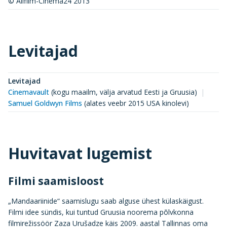
© Allfilm-Cinema24 2013
Levitajad
Levitajad
Cinemavault
(
kogu maailm, välja arvatud Eesti ja Gruusia
)
Samuel Goldwyn Films
(
alates veebr 2015 USA kinolevi
)
Huvitavat lugemist
Filmi saamisloost
„Mandaariinide“ saamislugu saab alguse ühest külaskäigust.
Filmi idee sündis, kui tuntud Gruusia noorema põlvkonna
filmirežissöör Zaza Urušadze käis 2009. aastal Tallinnas oma