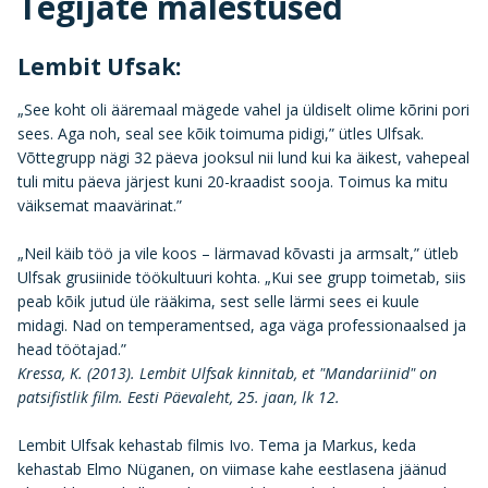
Tegijate mälestused
Lembit Ufsak:
„See koht oli ääremaal mägede vahel ja üldiselt olime kõrini pori
sees. Aga noh, seal see kõik toimuma pidigi,” ütles Ulfsak.
Võttegrupp nägi 32 päeva jooksul nii lund kui ka äikest, vahepeal
tuli mitu päeva järjest kuni 20-kraadist sooja. Toimus ka mitu
väiksemat maavärinat.”
„Neil käib töö ja vile koos – lärmavad kõvasti ja armsalt,” ütleb
Ulfsak grusiinide töökultuuri kohta. „Kui see grupp toimetab, siis
peab kõik jutud üle rääkima, sest selle lärmi sees ei kuule
midagi. Nad on temperamentsed, aga väga professionaalsed ja
head töötajad.”
Kressa, K. (2013). Lembit Ulfsak kinnitab, et "Mandariinid" on
patsifistlik film. Eesti Päevaleht, 25. jaan, lk 12.
Lembit Ulfsak kehastab filmis Ivo. Tema ja Markus, keda
kehastab Elmo Nüganen, on viimase kahe eestlasena jäänud