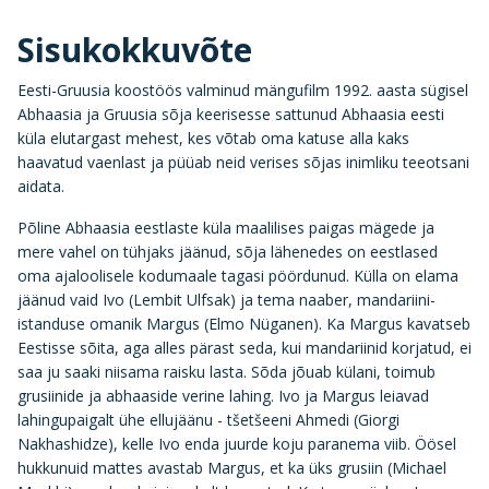
Sisukokkuvõte
Eesti-Gruusia koostöös valminud mängufilm 1992. aasta sügisel
Abhaasia ja Gruusia sõja keerisesse sattunud Abhaasia eesti
küla elutargast mehest, kes võtab oma katuse alla kaks
haavatud vaenlast ja püüab neid verises sõjas inimliku teeotsani
aidata.
Põline Abhaasia eestlaste küla maalilises paigas mägede ja
mere vahel on tühjaks jäänud, sõja lähenedes on eestlased
oma ajaloolisele kodumaale tagasi pöördunud. Külla on elama
jäänud vaid Ivo (Lembit Ulfsak) ja tema naaber, mandariini-
istanduse omanik Margus (Elmo Nüganen). Ka Margus kavatseb
Eestisse sõita, aga alles pärast seda, kui mandariinid korjatud, ei
saa ju saaki niisama raisku lasta. Sõda jõuab külani, toimub
grusiinide ja abhaaside verine lahing. Ivo ja Margus leiavad
lahingupaigalt ühe ellujäänu - tšetšeeni Ahmedi (Giorgi
Nakhashidze), kelle Ivo enda juurde koju paranema viib. Öösel
hukkunuid mattes avastab Margus, et ka üks grusiin (Michael