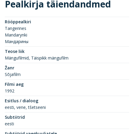
Pealkirja täiendandmed
Rööppealkiri
Tangerines
Mandarynki
Мандарины
Teose liik
Mängufilmid, Täispikk mängufilm
Žanr
Sõjafilm
Filmi aeg
1992
Esitlus / dialoog
eesti, vene, tšetseeni
Subtiitrid
eesti
Subtiitrid vaegkuuljatele