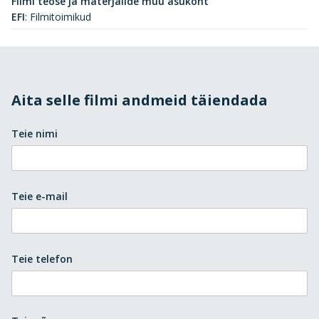
Filmi teose ja materjalide muu asukoht
EFI
:
Filmitoimikud
Aita selle filmi andmeid täiendada
Teie nimi
Teie e-mail
Teie telefon