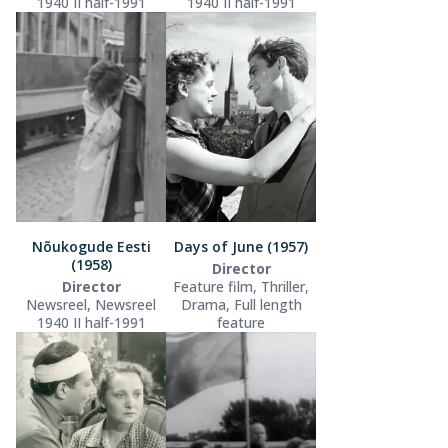
1940 II half-1991
1940 II half-1991
Nõukogude Eesti
Days of June (1957)
(1958)
Director
Director
Feature film, Thriller,
Newsreel, Newsreel
Drama, Full length
1940 II half-1991
feature