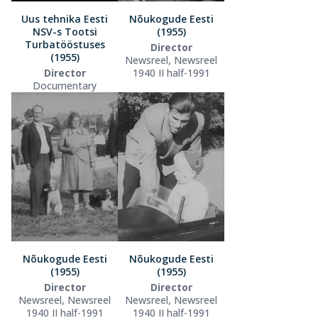
Uus tehnika Eesti
Nõukogude Eesti
NSV-s Tootsi
(1955)
Turbatööstuses
Director
(1955)
Newsreel, Newsreel
Director
1940 II half-1991
Documentary
Nõukogude Eesti
Nõukogude Eesti
(1955)
(1955)
Director
Director
Newsreel, Newsreel
Newsreel, Newsreel
1940 II half-1991
1940 II half-1991