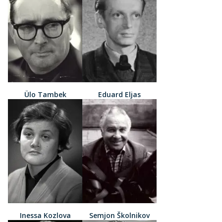
Ülo Tambek
Eduard Eljas
Inessa Kozlova
Semjon Školnikov