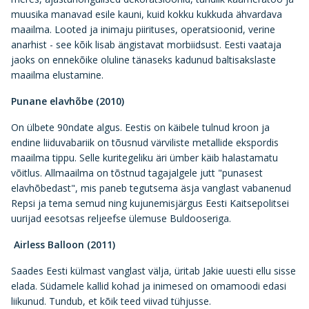
muusika manavad esile kauni, kuid kokku kukkuda ähvardava
maailma. Looted ja inimaju piirituses, operatsioonid, verine
anarhist - see kõik lisab ängistavat morbiidsust. Eesti vaataja
jaoks on ennekõike oluline tänaseks kadunud baltisakslaste
maailma elustamine.
Punane elavhõbe (2010)
On ülbete 90ndate algus. Eestis on käibele tulnud kroon ja
endine liiduvabariik on tõusnud värviliste metallide ekspordis
maailma tippu. Selle kuritegeliku äri ümber käib halastamatu
võitlus. Allmaailma on tõstnud tagajalgele jutt "punasest
elavhõbedast", mis paneb tegutsema äsja vanglast vabanenud
Repsi ja tema semud ning kujunemisjärgus Eesti Kaitsepolitsei
uurijad eesotsas reljeefse ülemuse Buldooseriga.
Airless Balloon (2011)
Saades Eesti külmast vanglast välja, üritab Jakie uuesti ellu sisse
elada. Südamele kallid kohad ja inimesed on omamoodi edasi
liikunud. Tundub, et kõik teed viivad tühjusse.