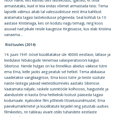
Noor naine, kes kasvas üles lastekodus, igatseb, et teda
armastataks, kuid ei leia endas võimet armastada teisi. Tema
lapselik välimus aitab tal valesüüdistuse eest ilma kahtlust
äratamata tagasi lastekodusse põgeneda. Seal kohtub ta 13-
aastase Kristiinaga, kes on kodutu nagu temagi, ning koos
asuvad nad pikale reisile kaugesse Kirgiisiasse, kus elab Kristina
vanaema…
Risttuules (2014)
14. juuni 1941 öösel küüditatakse üle 40000 eestlase, lätlase ja
leedulase Nõukogude Venemaa salaoperatsiooni käigus
Siberisse. Nende hulgas on ka õnnelikus abielus väikese tütre
ema Erna, kelle jaoks aeg peatub sel hetkel. Tema abikaasa
saadetakse vangilaagrisse, Erna koos tütre ja teiste süütute
naiste-lastega jäävad viieteistkümneks aastaks Siberisse.
Vaatamata näljale, raskele sunnitööle kolhoosis, haigustele ja
alandustele ei kaota Erna hetkekski lootust pääseda tagasi
kodumaale. Ajalooline film põhineb tõsielusündmustel, Erna
päevikumärkmetel ja küüditatute kirjadel ning jutustab uudses
filmikeeles, nn tableau vivant-stiilis tuhandete eestlaste