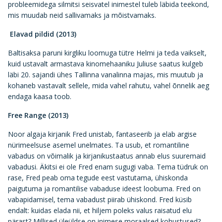
probleemidega silmitsi seisvatel inimestel tuleb läbida teekond,
mis muudab neid sallivamaks ja mõistvamaks.
Elavad pildid (2013)
Baltisaksa paruni kirgliku loomuga tütre Helmi ja teda vaikselt,
kuid ustavalt armastava kinomehaaniku Juliuse saatus kulgeb
läbi 20. sajandi ühes Tallinna vanalinna majas, mis muutub ja
kohaneb vastavalt sellele, mida vahel rahutu, vahel õnnelik aeg
endaga kaasa toob.
Free Range (2013)
Noor algaja kirjanik Fred unistab, fantaseerib ja elab argise
nürimeelsuse asemel unelmates. Ta usub, et romantiline
vabadus on võimalik ja kirjanikustaatus annab elus suuremaid
vabadusi. Äkitsi ei ole Fred enam sugugi vaba. Tema tüdruk on
rase, Fred peab oma tegude eest vastutama, ühiskonda
paigutuma ja romantilise vabaduse ideest loobuma. Fred on
vabapidamisel, tema vabadust piirab ühiskond. Fred küsib
endalt: kuidas elada nii, et hiljem poleks valus raisatud elu
pärast? Millised üleüldse on inimese moraalsed kohustused?