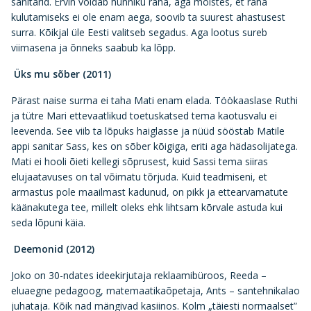
sanitarid. Ervin võidab hunniku raha, aga mõistes, et raha
kulutamiseks ei ole enam aega, soovib ta suurest ahastusest
surra. Kõikjal üle Eesti valitseb segadus. Aga lootus sureb
viimasena ja õnneks saabub ka lõpp.
Üks mu sõber (2011)
Pärast naise surma ei taha Mati enam elada. Töökaaslase Ruthi
ja tütre Mari ettevaatlikud toetuskatsed tema kaotusvalu ei
leevenda. See viib ta lõpuks haiglasse ja nüüd sööstab Matile
appi sanitar Sass, kes on sõber kõigiga, eriti aga hädasolijatega.
Mati ei hooli õieti kellegi sõprusest, kuid Sassi tema siiras
elujaatavuses on tal võimatu tõrjuda. Kuid teadmiseni, et
armastus pole maailmast kadunud, on pikk ja ettearvamatute
käänakutega tee, millelt oleks ehk lihtsam kõrvale astuda kui
seda lõpuni käia.
Deemonid (2012)
Joko on 30-ndates ideekirjutaja reklaamibüroos, Reeda –
eluaegne pedagoog, matemaatikaõpetaja, Ants – santehnikalao
juhataja. Kõik nad mängivad kasiinos. Kolm „täiesti normaalset”