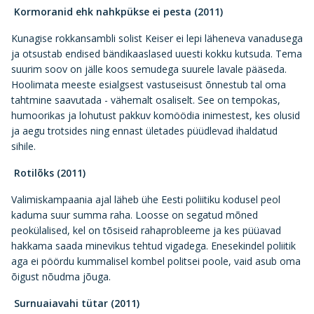
Kormoranid ehk nahkpükse ei pesta (2011)
Kunagise rokkansambli solist Keiser ei lepi läheneva vanadusega
ja otsustab endised bändikaaslased uuesti kokku kutsuda. Tema
suurim soov on jälle koos semudega suurele lavale pääseda.
Hoolimata meeste esialgsest vastuseisust õnnestub tal oma
tahtmine saavutada - vähemalt osaliselt. See on tempokas,
humoorikas ja lohutust pakkuv komöödia inimestest, kes olusid
ja aegu trotsides ning ennast ületades püüdlevad ihaldatud
sihile.
Rotilõks (2011)
Valimiskampaania ajal läheb ühe Eesti poliitiku kodusel peol
kaduma suur summa raha. Loosse on segatud mõned
peokülalised, kel on tõsiseid rahaprobleeme ja kes püüavad
hakkama saada minevikus tehtud vigadega. Enesekindel poliitik
aga ei pöördu kummalisel kombel politsei poole, vaid asub oma
õigust nõudma jõuga.
Surnuaiavahi tütar (2011)