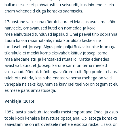
hullumise-eelset plahvatuslikku seisundit, kus inimene ei leia
enam vahendeid eluga kontakti saamiseks.
17-aastane väikelinna tüdruk Laura ei leia elus asu: ema käib
närvidele, omavanused kutid on nõmedad ja kõik
meelelahutused tunduvad lapsikud. Ühel päeval tirib sõbranna
Laura kaasa rabamatkale, mida korraldab keskealine
loodusehunt Joosep. Algus pole paljutõotav: kinnise loomuga
tüdrukule ei meeldi kompleksivabalt käituv Joosep, tema
maalähedane stiil ja kentsakad rituaalid. Matka edenedes
avastab Laura, et Joosepi karune sarm on tema meeled
vallutanud. Rännak tüürib aga vääramatult lõpu poole ja Laural
tuleb otsustada, kas suhe endast vanema mehega on vaid
vahepala naiseks kujunemise kurvilisel teel või on tegemist elu
esimese päris armastusega.
Vehkleja (2015)
1952. aastal saabub Haapsallu meistersportlane Endel ja asub
tööle kooli kehalise kasvatuse õpetajana. Õpilastega kontakti
saavutamine on introvertsele mehele esiotsa raske. Lisaks on