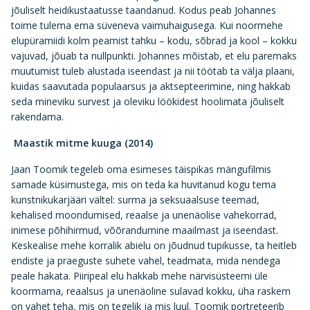
jõuliselt heidikustaatusse taandanud. Kodus peab Johannes
toime tulema ema süveneva vaimuhaigusega. Kui noormehe
elupüramiidi kolm peamist tahku – kodu, sõbrad ja kool – kokku
vajuvad, jõuab ta nullpunkti. Johannes mõistab, et elu paremaks
muutumist tuleb alustada iseendast ja nii töötab ta välja plaani,
kuidas saavutada populaarsus ja aktsepteerimine, ning hakkab
seda mineviku survest ja oleviku löökidest hoolimata jõuliselt
rakendama.
Maastik mitme kuuga (2014)
Jaan Toomik tegeleb oma esimeses täispikas mängufilmis
samade küsimustega, mis on teda ka huvitanud kogu tema
kunstnikukarjääri vältel: surma ja seksuaalsuse teemad,
kehalised moondumised, reaalse ja unenäolise vahekorrad,
inimese põhihirmud, võõrandumine maailmast ja iseendast.
Keskealise mehe korralik abielu on jõudnud tupikusse, ta heitleb
endiste ja praeguste suhete vahel, teadmata, mida nendega
peale hakata. Piiripeal elu hakkab mehe närvisüsteemi üle
koormama, reaalsus ja unenäoline sulavad kokku, üha raskem
on vahet teha, mis on tegelik ja mis luul. Toomik portreteerib