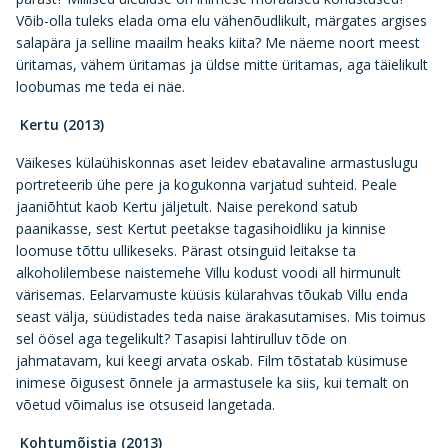
Võib-olla tuleks elada oma elu vähenõudlikult, märgates argises
salapära ja selline maailm heaks kiita? Me näeme noort meest
üritamas, vähem üritamas ja üldse mitte üritamas, aga täielikult
loobumas me teda ei näe.
Kertu (2013)
Väikeses külaühiskonnas aset leidev ebatavaline armastuslugu
portreteerib ühe pere ja kogukonna varjatud suhteid. Peale
jaaniõhtut kaob Kertu jäljetult. Naise perekond satub
paanikasse, sest Kertut peetakse tagasihoidliku ja kinnise
loomuse tõttu ullikeseks. Pärast otsinguid leitakse ta
alkoholilembese naistemehe Villu kodust voodi all hirmunult
värisemas. Eelarvamuste küüsis külarahvas tõukab Villu enda
seast välja, süüdistades teda naise ärakasutamises. Mis toimus
sel öösel aga tegelikult? Tasapisi lahtirulluv tõde on
jahmatavam, kui keegi arvata oskab. Film tõstatab küsimuse
inimese õigusest õnnele ja armastusele ka siis, kui temalt on
võetud võimalus ise otsuseid langetada.
Kohtumõistja (2013)