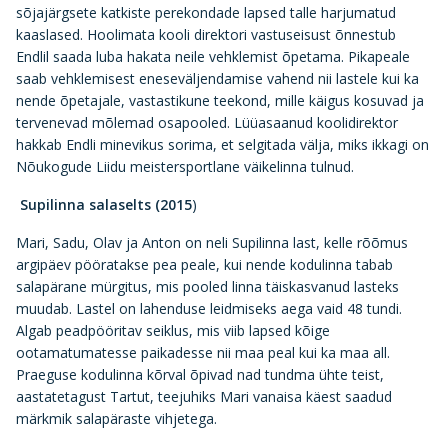
sõjajärgsete katkiste perekondade lapsed talle harjumatud
kaaslased. Hoolimata kooli direktori vastuseisust õnnestub
Endlil saada luba hakata neile vehklemist õpetama. Pikapeale
saab vehklemisest eneseväljendamise vahend nii lastele kui ka
nende õpetajale, vastastikune teekond, mille käigus kosuvad ja
tervenevad mõlemad osapooled. Lüüasaanud koolidirektor
hakkab Endli minevikus sorima, et selgitada välja, miks ikkagi on
Nõukogude Liidu meistersportlane väikelinna tulnud.
Supilinna salaselts (2015
)
Mari, Sadu, Olav ja Anton on neli Supilinna last, kelle rõõmus
argipäev pööratakse pea peale, kui nende kodulinna tabab
salapärane mürgitus, mis pooled linna täiskasvanud lasteks
muudab. Lastel on lahenduse leidmiseks aega vaid 48 tundi.
Algab peadpööritav seiklus, mis viib lapsed kõige
ootamatumatesse paikadesse nii maa peal kui ka maa all.
Praeguse kodulinna kõrval õpivad nad tundma ühte teist,
aastatetagust Tartut, teejuhiks Mari vanaisa käest saadud
märkmik salapäraste vihjetega.