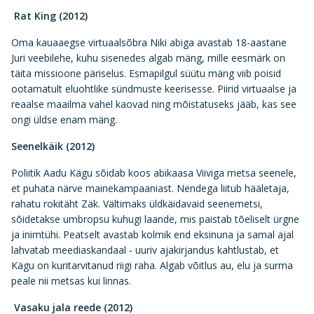
Rat King (2012)
Oma kauaaegse virtuaalsõbra Niki abiga avastab 18-aastane
Juri veebilehe, kuhu sisenedes algab mäng, mille eesmärk on
täita missioone päriselus. Esmapilgul süütu mäng viib poisid
ootamatult eluohtlike sündmuste keerisesse. Piirid virtuaalse ja
reaalse maailma vahel kaovad ning mõistatuseks jääb, kas see
ongi üldse enam mäng.
Seenelkäik (2012)
Poliitik Aadu Kägu sõidab koos abikaasa Viiviga metsa seenele,
et puhata närve mainekampaaniast. Nendega liitub hääletaja,
rahatu rokitäht Zäk. Vältimaks üldkäidavaid seenemetsi,
sõidetakse umbropsu kuhugi laande, mis paistab tõeliselt ürgne
ja inimtühi. Peatselt avastab kolmik end eksinuna ja samal ajal
lahvatab meediaskandaal - uuriv ajakirjandus kahtlustab, et
Kägu on kuritarvitanud riigi raha. Algab võitlus au, elu ja surma
peale nii metsas kui linnas.
Vasaku jala reede (2012)