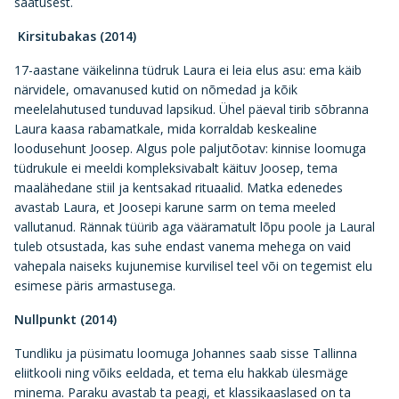
saatusest.
Kirsitubakas (2014)
17-aastane väikelinna tüdruk Laura ei leia elus asu: ema käib
närvidele, omavanused kutid on nõmedad ja kõik
meelelahutused tunduvad lapsikud. Ühel päeval tirib sõbranna
Laura kaasa rabamatkale, mida korraldab keskealine
loodusehunt Joosep. Algus pole paljutõotav: kinnise loomuga
tüdrukule ei meeldi kompleksivabalt käituv Joosep, tema
maalähedane stiil ja kentsakad rituaalid. Matka edenedes
avastab Laura, et Joosepi karune sarm on tema meeled
vallutanud. Rännak tüürib aga vääramatult lõpu poole ja Laural
tuleb otsustada, kas suhe endast vanema mehega on vaid
vahepala naiseks kujunemise kurvilisel teel või on tegemist elu
esimese päris armastusega.
Nullpunkt (2014)
Tundliku ja püsimatu loomuga Johannes saab sisse Tallinna
eliitkooli ning võiks eeldada, et tema elu hakkab ülesmäge
minema. Paraku avastab ta peagi, et klassikaaslased on ta