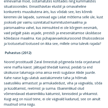
erinevamal moel, ootamatutes kohtades ning kummalistes
situatsioonides. Ennasthävitav elustiil ja omavaheline
konkurents muusikutena äris, kus võidab see, kes kõnnib
kiiremini üle laipade, sunnivad aga Leilat mõtlema selle üle, kust
jookseb piir vaimu sünnitatud kummitustemaailma ja
pärismaailma vahel, kus inimsuhted ei ole kõrgeim eesmärk,
vaid pelgalt pääs asjade, prestiiži ja enesenäitamise üksildasse
kõledasse maailma. Kas pühapäevaekskursioonid õhulossidesse
ja lootusetud lootused on ikka see, millele oma tulevik rajada?
Puhastus (2012)
Noorel prostituudil Zaral õnnestub põgeneda teda orjastanud
vene maffia käest. Jälitajad tihedalt kannul, peidab ta end
üksikusse talumajja oma ainsa eesti sugulase Aliide juurde.
Kahe naise lugu ulatub aastakümnete taha ja hõlmab
saatuslikku armastust ja armukadedust, viha ja vägivalda, sõda
ja küüditamist, reetmist ja surma. Ebainimlikud olud
võimendavad ebainimlikku käitumist, kinnisideid ja vihkamist.
Kuigi aeg on nüüd teine, ei ole vägivald kadunud, see on ainult
muutnud oma nägu.