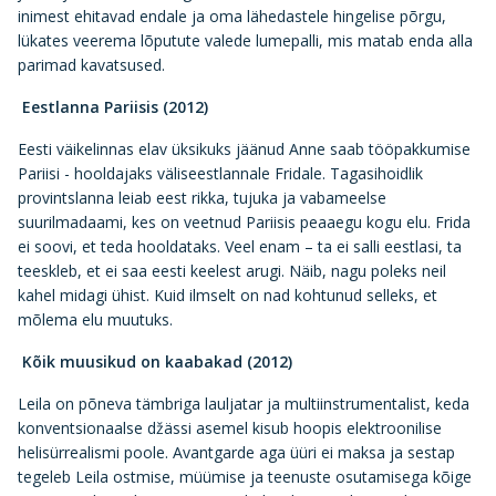
inimest ehitavad endale ja oma lähedastele hingelise põrgu,
lükates veerema lõputute valede lumepalli, mis matab enda alla
parimad kavatsused.
Eestlanna Pariisis (2012)
Eesti väikelinnas elav üksikuks jäänud Anne saab tööpakkumise
Pariisi - hooldajaks väliseestlannale Fridale. Tagasihoidlik
provintslanna leiab eest rikka, tujuka ja vabameelse
suurilmadaami, kes on veetnud Pariisis peaaegu kogu elu. Frida
ei soovi, et teda hooldataks. Veel enam – ta ei salli eestlasi, ta
teeskleb, et ei saa eesti keelest arugi. Näib, nagu poleks neil
kahel midagi ühist. Kuid ilmselt on nad kohtunud selleks, et
mõlema elu muutuks.
Kõik muusikud on kaabakad (2012)
Leila on põneva tämbriga lauljatar ja multiinstrumentalist, keda
konventsionaalse džässi asemel kisub hoopis elektroonilise
helisürrealismi poole. Avantgarde aga üüri ei maksa ja sestap
tegeleb Leila ostmise, müümise ja teenuste osutamisega kõige