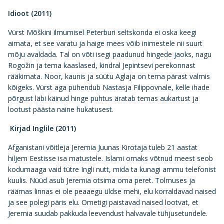
Idioot (2011)
Vürst Mõškini ilmumisel Peterburi seltskonda ei oska keegi
aimata, et see varatu ja haige mees võib inimestele nii suurt
mõju avaldada. Tal on võti isegi paadunud hingede jaoks, nagu
Rogožin ja tema kaaslased, kindral Jepintsevi perekonnast
rääkimata. Noor, kaunis ja süütu Aglaja on tema pärast valmis
kõigeks. Vürst aga pühendub Nastasja Filippovnale, kelle ihade
põrgust läbi käinud hinge puhtus äratab temas aukartust ja
lootust päästa naine hukatusest.
Kirjad Inglile (2011)
Afganistani võitleja Jeremia Juunas Kirotaja tuleb 21 aastat
hiljem Eestisse isa matustele. Islami omaks võtnud meest seob
kodumaaga vaid tütre Ingli nutt, mida ta kunagi ammu telefonist
kuulis. Nüüd asub Jeremia otsima oma peret. Tolmuses ja
räämas linnas ei ole peaaegu üldse mehi, elu korraldavad naised
ja see polegi päris elu. Ometigi paistavad naised lootvat, et
Jeremia suudab pakkuda leevendust halvavale tühjusetundele.