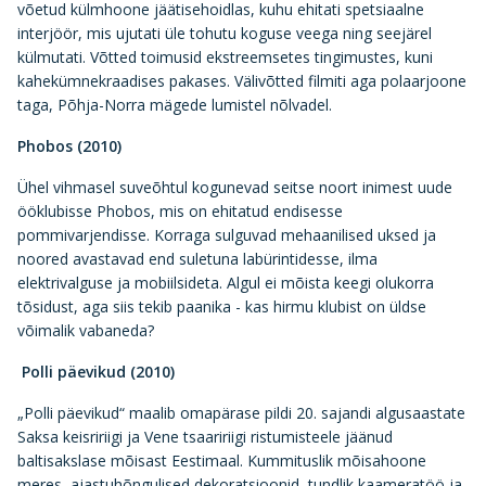
võetud külmhoone jäätisehoidlas, kuhu ehitati spetsiaalne
interjöör, mis ujutati üle tohutu koguse veega ning seejärel
külmutati. Võtted toimusid ekstreemsetes tingimustes, kuni
kahekümnekraadises pakases. Välivõtted filmiti aga polaarjoone
taga, Põhja-Norra mägede lumistel nõlvadel.
Phobos (2010)
Ühel vihmasel suveõhtul kogunevad seitse noort inimest uude
ööklubisse Phobos, mis on ehitatud endisesse
pommivarjendisse. Korraga sulguvad mehaanilised uksed ja
noored avastavad end suletuna labürintidesse, ilma
elektrivalguse ja mobiilsideta. Algul ei mõista keegi olukorra
tõsidust, aga siis tekib paanika - kas hirmu klubist on üldse
võimalik vabaneda?
Polli päevikud (2010)
„Polli päevikud“ maalib omapärase pildi 20. sajandi algusaastate
Saksa keisririigi ja Vene tsaaririigi ristumisteele jäänud
baltisakslase mõisast Eestimaal. Kummituslik mõisahoone
meres, ajastuhõngulised dekoratsioonid, tundlik kaameratöö ja