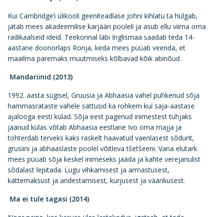
Kui Cambridge’i ülikooli geeniteadlase Johni kihlatu ta hülgab,
jätab mees akadeemilise karjääri pooleli ja asub ellu viima oma
radikaalseid ideid. Teekonnal läbi Inglismaa saadab teda 14-
aastane doonorlaps Ronja, keda mees püüab veenda, et
maailma paremaks muutmiseks kõlbavad kõik abinõud.
Mandariinid (2013)
1992. aasta sügisel, Gruusia ja Abhaasia vahel puhkenud sõja
hammasrataste vahele sattusid ka rohkem kui saja-aastase
ajalooga eesti külad. Sõja eest pagenud inimestest tühjaks
jäänud külas võtab Abhaasia eestlane Ivo oma majja ja
tohterdab terveks kaks raskelt haavatud vaenlasest sõdurit,
grusiini ja abhaaslaste poolel võitleva tšetšeeni. Vana elutark
mees püüab sõja keskel inimeseks jääda ja kahte verejanulist
sõdalast lepitada. Lugu vihkamisest ja armastusest,
kättemaksust ja andestamisest, kurjusest ja väärikusest.
Ma ei tule tagasi (2014)