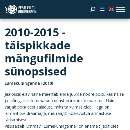
2010-2015 -
täispikkade
mängufilmide
sünopsised
Lumekuninganna (2010)
Jäälossis elav naine meelitab enda juurde noore poisi, kes naise
ja jääriigi ilust lummatuna unustab inimeste maailma. Naine
varjab poisi eest saladust, miks ta külmas elab. Tegu on
romantilise draamaga, mis räägib kõikevõitva armastuse
tärkamisest.
Visuaalselt lummav "Lumekuninganna" on enamalt jaolt üles