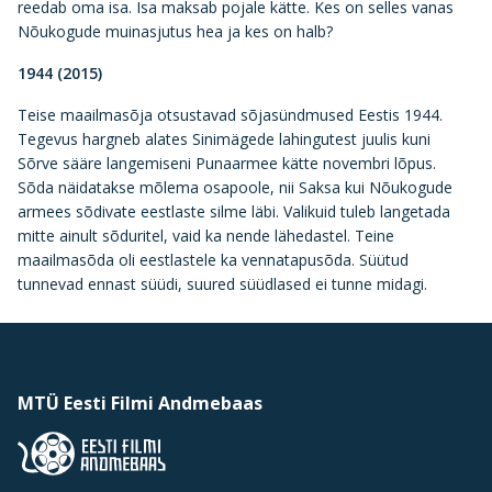
reedab oma isa. Isa maksab pojale kätte. Kes on selles vanas
Nõukogude muinasjutus hea ja kes on halb?
1944 (2015)
Teise maailmasõja otsustavad sõjasündmused Eestis 1944.
Tegevus hargneb alates Sinimägede lahingutest juulis kuni
Sõrve sääre langemiseni Punaarmee kätte novembri lõpus.
Sõda näidatakse mõlema osapoole, nii Saksa kui Nõukogude
armees sõdivate eestlaste silme läbi. Valikuid tuleb langetada
mitte ainult sõduritel, vaid ka nende lähedastel. Teine
maailmasõda oli eestlastele ka vennatapusõda. Süütud
tunnevad ennast süüdi, suured süüdlased ei tunne midagi.
MTÜ Eesti Filmi Andmebaas