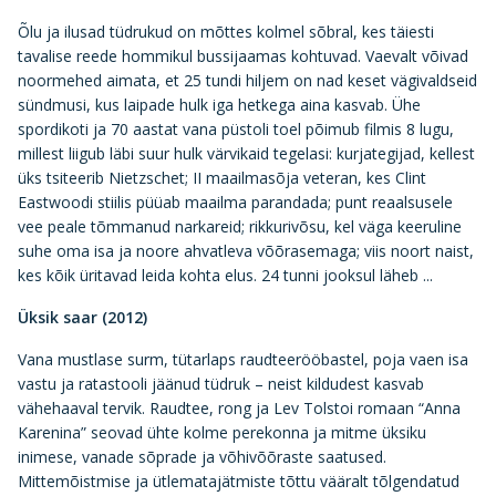
Õlu ja ilusad tüdrukud on mõttes kolmel sõbral, kes täiesti
tavalise reede hommikul bussijaamas kohtuvad. Vaevalt võivad
noormehed aimata, et 25 tundi hiljem on nad keset vägivaldseid
sündmusi, kus laipade hulk iga hetkega aina kasvab. Ühe
spordikoti ja 70 aastat vana püstoli toel põimub filmis 8 lugu,
millest liigub läbi suur hulk värvikaid tegelasi: kurjategijad, kellest
üks tsiteerib Nietzschet; II maailmasõja veteran, kes Clint
Eastwoodi stiilis püüab maailma parandada; punt reaalsusele
vee peale tõmmanud narkareid; rikkurivõsu, kel väga keeruline
suhe oma isa ja noore ahvatleva võõrasemaga; viis noort naist,
kes kõik üritavad leida kohta elus. 24 tunni jooksul läheb ...
Üksik saar (2012)
Vana mustlase surm, tütarlaps raudteerööbastel, poja vaen isa
vastu ja ratastooli jäänud tüdruk – neist kildudest kasvab
vähehaaval tervik. Raudtee, rong ja Lev Tolstoi romaan “Anna
Karenina” seovad ühte kolme perekonna ja mitme üksiku
inimese, vanade sõprade ja võhivõõraste saatused.
Mittemõistmise ja ütlematajätmiste tõttu vääralt tõlgendatud