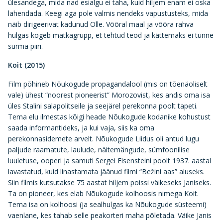
ülesandega, mida nad esialgu ei taha, kuid hiljem enam ei oska
lahendada. Keegi aga pole valmis nendeks vapustusteks, mida
näib dirigeerivat kadunud Olle. Võõral maal ja võõra rahva
hulgas kogeb matkagrupp, et tehtud teod ja kättemaks ei tunne
surma piiri.
Koit (2015)
Film põhineb Nõukogude propagandalool (mis on tõenäoliselt
vale) ühest “noorest pioneerist” Morozovist, kes andis oma isa
üles Stalini salapolitseile ja seejärel perekonna poolt tapeti.
Tema elu ilmestas kõigi heade Nõukogude kodanike kohustust
saada informantideks, ja kui vaja, siis ka oma
perekonnasidemete arvelt. Nõukogude Liidus oli antud lugu
paljude raamatute, laulude, näitemängude, sümfoonilise
luuletuse, ooperi ja samuti Sergei Eisensteini poolt 1937. aastal
lavastatud, kuid linastamata jäänud filmi “Bežini aas” aluseks.
Siin filmis kutsutakse 75 aastat hiljem poissi väikeseks Janiseks.
Ta on pioneer, kes elab Nõukogude kolhoosis nimega Koit.
Tema isa on kolhoosi (ja sealhulgas ka Nõukogude süsteemi)
vaenlane, kes tahab selle peakorteri maha põletada. Väike Janis