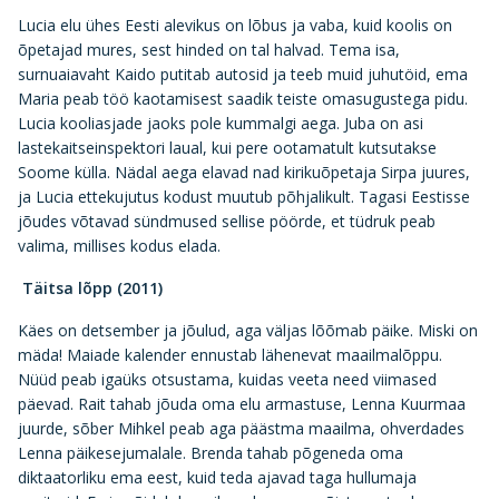
Lucia elu ühes Eesti alevikus on lõbus ja vaba, kuid koolis on
õpetajad mures, sest hinded on tal halvad. Tema isa,
surnuaiavaht Kaido putitab autosid ja teeb muid juhutöid, ema
Maria peab töö kaotamisest saadik teiste omasugustega pidu.
Lucia kooliasjade jaoks pole kummalgi aega. Juba on asi
lastekaitseinspektori laual, kui pere ootamatult kutsutakse
Soome külla. Nädal aega elavad nad kirikuõpetaja Sirpa juures,
ja Lucia ettekujutus kodust muutub põhjalikult. Tagasi Eestisse
jõudes võtavad sündmused sellise pöörde, et tüdruk peab
valima, millises kodus elada.
Täitsa lõpp (2011)
Käes on detsember ja jõulud, aga väljas lõõmab päike. Miski on
mäda! Maiade kalender ennustab lähenevat maailmalõppu.
Nüüd peab igaüks otsustama, kuidas veeta need viimased
päevad. Rait tahab jõuda oma elu armastuse, Lenna Kuurmaa
juurde, sõber Mihkel peab aga päästma maailma, ohverdades
Lenna päikesejumalale. Brenda tahab põgeneda oma
diktaatorliku ema eest, kuid teda ajavad taga hullumaja