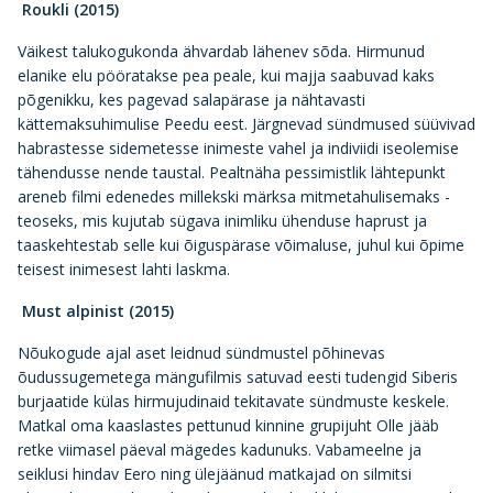
Roukli (2015)
Väikest talukogukonda ähvardab lähenev sõda. Hirmunud
elanike elu pööratakse pea peale, kui majja saabuvad kaks
põgenikku, kes pagevad salapärase ja nähtavasti
kättemaksuhimulise Peedu eest. Järgnevad sündmused süüvivad
habrastesse sidemetesse inimeste vahel ja indiviidi iseolemise
tähendusse nende taustal. Pealtnäha pessimistlik lähtepunkt
areneb filmi edenedes millekski märksa mitmetahulisemaks -
teoseks, mis kujutab sügava inimliku ühenduse haprust ja
taaskehtestab selle kui õiguspärase võimaluse, juhul kui õpime
teisest inimesest lahti laskma.
Must alpinist (2015)
Nõukogude ajal aset leidnud sündmustel põhinevas
õudussugemetega mängufilmis satuvad eesti tudengid Siberis
burjaatide külas hirmujudinaid tekitavate sündmuste keskele.
Matkal oma kaaslastes pettunud kinnine grupijuht Olle jääb
retke viimasel päeval mägedes kadunuks. Vabameelne ja
seiklusi hindav Eero ning ülejäänud matkajad on silmitsi