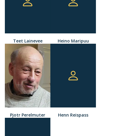
Teet Lainevee
Heino Maripuu
Pjotr Perelmuter
Henn Reispass