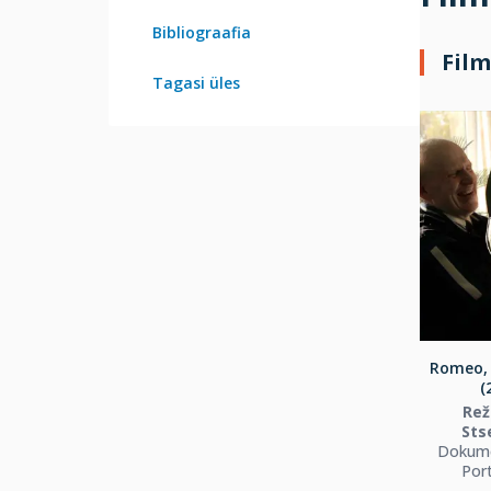
Bibliograafia
Film
Tagasi üles
Romeo, J
(
Rež
Sts
Dokume
Port