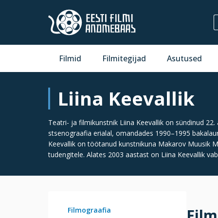
Filmid
Filmitegijad
Asutused
Liina Keevallik
Teatri- ja filmikunstnik Liina Keevallik on sündinud 22
stsenograafia erialal, omandades 1990–1995 bakalaure
Keevallik on töötanud kunstnikuna Makarov Muusik Ma
tudengitele. Alates 2003 aastast on Liina Keevallik vaba
Filmograafia
Film