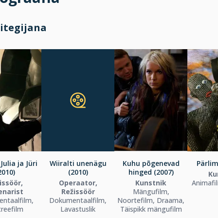
itegijana
ulia ja Jüri
Wiiralti unenägu
Kuhu põgenevad
Pärlim
2010)
(2010)
hinged (2007)
Ku
issöör,
Operaator,
Kunstnik
Animafi
enarist
Režissöör
Mängufilm,
ntaalfilm,
Dokumentaalfilm,
Noortefilm, Draama,
reefilm
Lavastuslik
Täispikk mängufilm