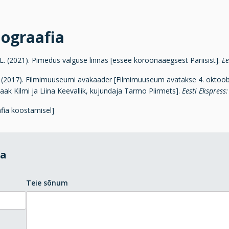
iograafia
 L. (2021). Pimedus valguse linnas [essee koroonaaegsest Pariisist].
Ee
. (2017). Filmimuuseumi avakaader [Filmimuuseum avatakse 4. oktoobri
Jaak Kilmi ja Liina Keevallik, kujundaja Tarmo Piirmets].
Eesti Ekspress:
afia koostamisel]
da
Teie sõnum