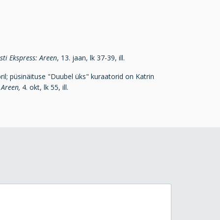
sti Ekspress: Areen
, 13. jaan, lk 37-39, ill.
l; püsinäituse "Duubel üks" kuraatorid on Katrin
 Areen,
4. okt, lk 55, ill.