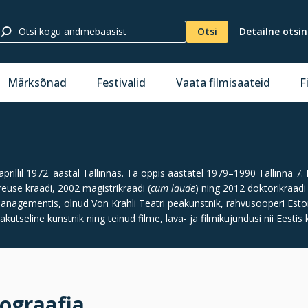
Otsi
Detailne otsi
Märksõnad
Festivalid
Vaata filmisaateid
F
. aprillil 1972. aastal Tallinnas. Ta õppis aastatel 1979–1990 Tallinna
use kraadi, 2002 magistrikraadi (
cum laude
) ning 2012 doktorikraadi 
nagementis, olnud Von Krahli Teatri peakunstnik, rahvusooperi Esto
kutseline kunstnik ning teinud filme, lava- ja filmikujundusi nii Eestis 
ograafia