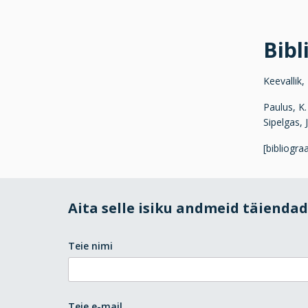
Bibl
Keevallik,
Paulus, K
Sipelgas, 
[bibliogra
Aita selle isiku andmeid täienda
Teie nimi
Teie e-mail