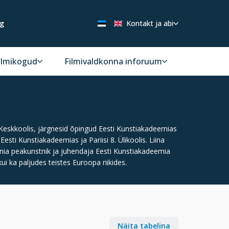
ng
Kontakt ja abi
ilmikogud
Filmivaldkonna inforuum
 7. Keskkoolis, järgnesid õpingud Eesti Kunstiakadeemias
Eesti Kunstiakadeemias ja Pariisi 8. Ülikoolis. Liina
nia peakunstnik ja juhendaja Eesti Kunstiakadeemia
kui ka paljudes teistes Euroopa riikides.
Näita tabelina