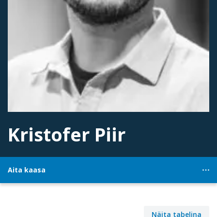
Kristofer Piir
Aita kaasa
Näita tabelina