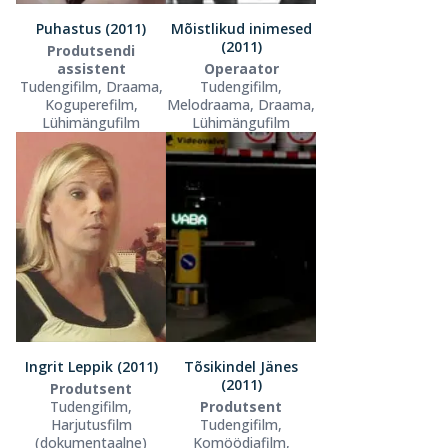
Puhastus (2011)
Mõistlikud inimesed
(2011)
Produtsendi
assistent
Operaator
Tudengifilm, Draama,
Tudengifilm,
Koguperefilm,
Melodraama, Draama,
Lühimängufilm
Lühimängufilm
Ingrit Leppik (2011)
Tõsikindel Jänes
(2011)
Produtsent
Tudengifilm,
Produtsent
Harjutusfilm
Tudengifilm,
(dokumentaalne)
Komöödiafilm,