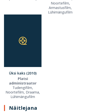
Noortefilm,
Armastusfilm,
Lühimängufilm
Üksi kaks (2010)
Platsi
administraator
Tudengifilm,
Noortefilm, Draama,
Lühimängufilm
Näitlejana