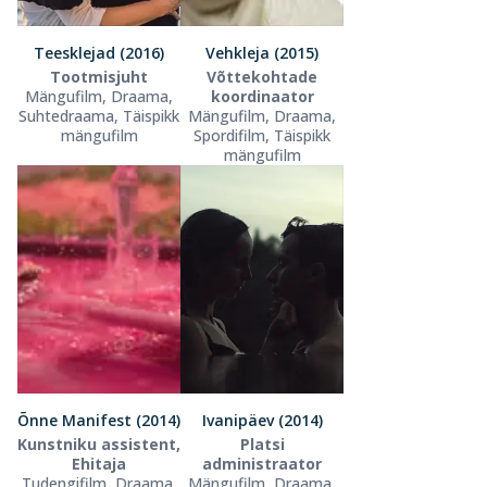
Teesklejad (2016)
Vehkleja (2015)
Tootmisjuht
Võttekohtade
Mängufilm, Draama,
koordinaator
Suhtedraama, Täispikk
Mängufilm, Draama,
mängufilm
Spordifilm, Täispikk
mängufilm
Õnne Manifest (2014)
Ivanipäev (2014)
Kunstniku assistent,
Platsi
Ehitaja
administraator
Tudengifilm, Draama,
Mängufilm, Draama,