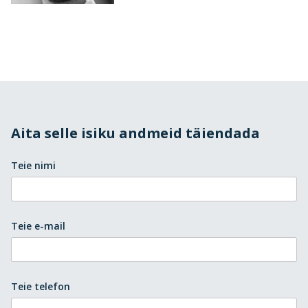
Aita selle isiku andmeid täiendada
Teie nimi
Teie e-mail
Teie telefon