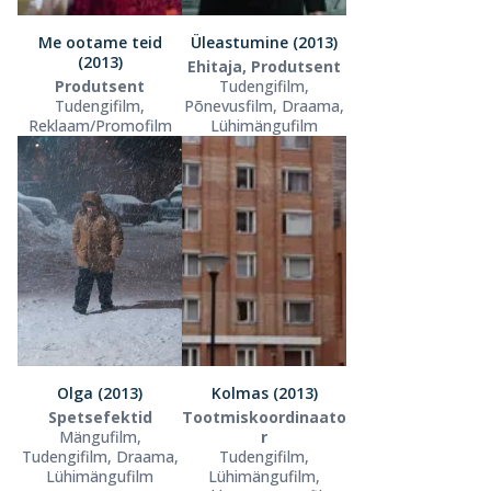
Me ootame teid
Üleastumine (2013)
(2013)
Ehitaja, Produtsent
Produtsent
Tudengifilm,
Tudengifilm,
Põnevusfilm, Draama,
Reklaam/Promofilm
Lühimängufilm
Olga (2013)
Kolmas (2013)
Spetsefektid
Tootmiskoordinaato
Mängufilm,
r
Tudengifilm, Draama,
Tudengifilm,
Lühimängufilm
Lühimängufilm,