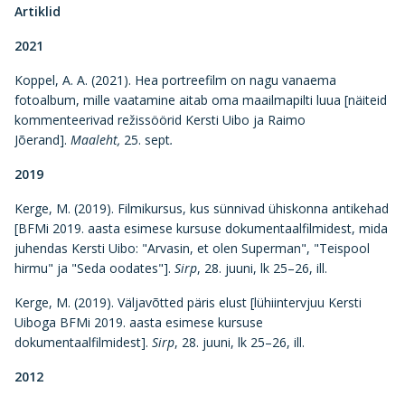
Artiklid
2021
Koppel, A. A. (2021). Hea portreefilm on nagu vanaema
fotoalbum, mille vaatamine aitab oma maailmapilti luua [näiteid
kommenteerivad režissöörid Kersti Uibo ja Raimo
Jõerand].
Maaleht,
25. sept
.
2019
Kerge, M. (2019). Filmikursus, kus sünnivad ühiskonna antikehad
[BFMi 2019. aasta esimese kursuse dokumentaalfilmidest, mida
juhendas Kersti Uibo: "Arvasin, et olen Superman", "Teispool
hirmu" ja "Seda oodates"].
Sirp
, 28. juuni, lk 25–26, ill.
Kerge, M. (2019). Väljavõtted päris elust [lühiintervjuu Kersti
Uiboga BFMi 2019. aasta esimese kursuse
dokumentaalfilmidest].
Sirp
, 28. juuni, lk 25–26, ill.
2012