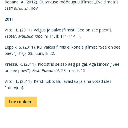
Rebane, A. (2012). Elutarkuse mõõdupuu [filmist „Evaldimaa“].
Eesti Kirik,
21. nov.
2011
Viitol, L. (2011). Valgus ja palve [filmist "See on see päev"].
Teater. Muusika Kino,
nr 11, lk 111-114, ill.
Leppik, S. (2011). Kui vaikus filmis ei kõnele [filmist "See on see
päev"].
Sirp,
03. juuni, lk 22.
Kressa, K. (2011). Kloostris seisab aeg paigal. Aga kinos? ["See
on see päev"].
Eesti Päevaleht,
28. mai, lk 15.
Viitol, L. (2011). Kersti Uibo: Elu lavastab ja sina võtad üles
[intervjuu].
Loe rohkem