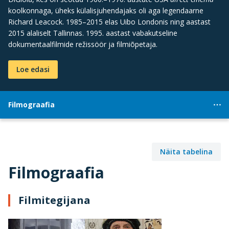
koolkonnaga, üheks külalisjuhendajaks oli aga legendaarne
Richard Leacock. 1985–2015 elas Uibo Londonis ning aastast
2015 alaliselt Tallinnas. 1995. aastast vabakutseline
dokumentaalfilmide režissöör ja filmiõpetaja.
Loe edasi
Filmograafia
Näita tabelina
Filmograafia
Filmitegijana