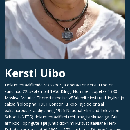
Kersti Uibo
Dokumentaalfilmide režissöör ja operaator Kersti Uibo on
sündinud 22. septembril 1956 Kilingi-Nõmmel. Lõpetas 1980
Moskva Maurice Thorezi nimelise võõrkeelte instituudi inglise ja
saksa filoloogina, 1991 Londoni ülikooli ajaloo erialal
bakalaureusekraadiga ning 1995 National Film and Television
School'i (NFTS) dokumentaalfilmi režii magistrikraadiga. Briti
filmikooli õpingute ajal juhtis dokfilmi kursust itaallane Herb
DiGioia, kes on seotud 1960.–1970. aastate USA
direct cinéma