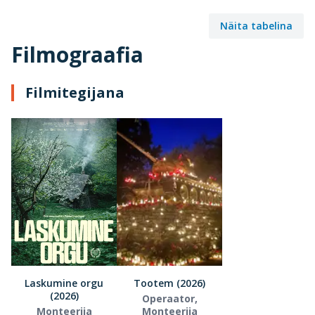
Näita tabelina
Filmograafia
Filmitegijana
Laskumine orgu
Tootem (2026)
(2026)
Operaator,
Monteerija
Monteerija