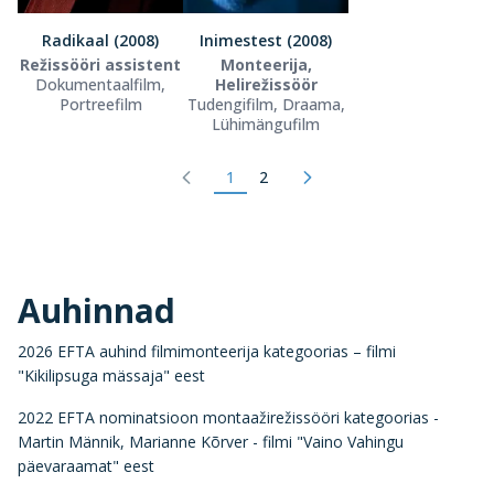
Radikaal (2008)
Inimestest (2008)
Režissööri assistent
Monteerija,
Dokumentaalfilm,
Helirežissöör
Portreefilm
Tudengifilm, Draama,
Lühimängufilm
1
2
Auhinnad
2026 EFTA auhind filmimonteerija kategoorias – filmi
"Kikilipsuga mässaja" eest
2022 EFTA nominatsioon montaažirežissööri kategoorias -
Martin Männik, Marianne Kõrver - filmi "Vaino Vahingu
päevaraamat" eest