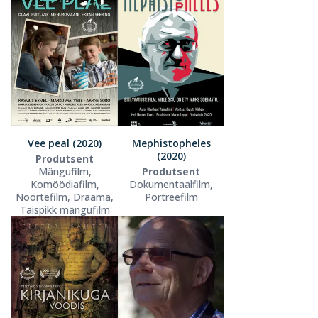
Vee peal (2020)
Mephistopheles
(2020)
Produtsent
Mängufilm,
Produtsent
Komöödiafilm,
Dokumentaalfilm,
Noortefilm, Draama,
Portreefilm
Täispikk mängufilm