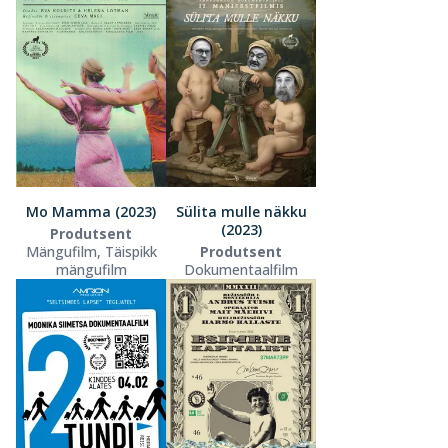
Mo Mamma (2023)
Sülita mulle näkku
(2023)
Produtsent
Mängufilm, Täispikk
Produtsent
mängufilm
Dokumentaalfilm