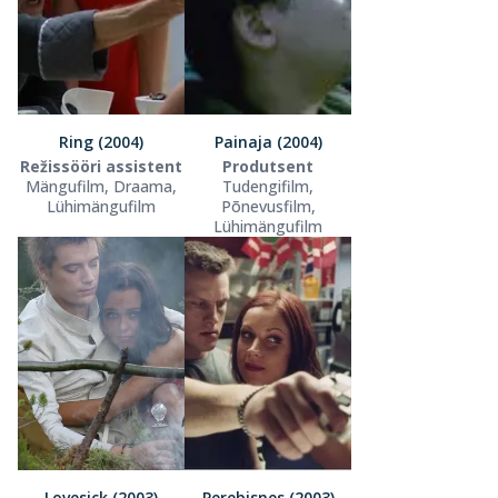
Ring (2004)
Painaja (2004)
Režissööri assistent
Produtsent
Mängufilm, Draama,
Tudengifilm,
Lühimängufilm
Põnevusfilm,
Lühimängufilm
Lovesick (2003)
Perebisnes (2003)