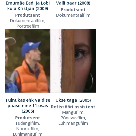
Emumäe Eedi ja Lobi
Valli baar (2008)
küla Kristjan (2009)
Produtsent
Produtsent
Dokumentaalfilm
Dokumentaalfilm,
Portreefilm
Tulnukas ehk Valdise
Ukse taga (2005)
pääsemine 11 osas
Režissööri assistent
(2006)
Mängufilm,
Produtsent
Põnevusfilm,
Tudengifilm,
Lühimängufilm
Noortefilm,
Lühimängufilm