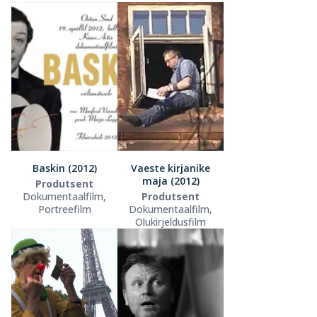
Baskin (2012)
Vaeste kirjanike
maja (2012)
Produtsent
Dokumentaalfilm,
Produtsent
Portreefilm
Dokumentaalfilm,
Olukirjeldusfilm