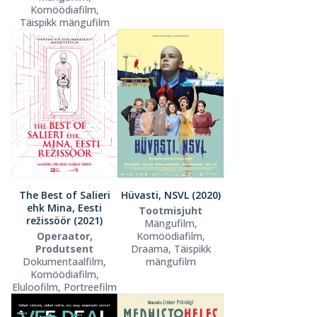
Komöödiafilm,
Täispikk mängufilm
The Best of Salieri
Hüvasti, NSVL (2020)
ehk Mina, Eesti
Tootmisjuht
režissöör (2021)
Mängufilm,
Operaator,
Komöödiafilm,
Produtsent
Draama, Täispikk
Dokumentaalfilm,
mängufilm
Komöödiafilm,
Eluloofilm, Portreefilm