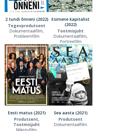
2 tundi õnneni (2022)
Esimene kapitalist
(2022)
Tegevprodutsent
Dokumentaalfilm,
Tootmisjuht
Probleemfilm
Dokumentaalfilm,
Portreefilm
Eesti matus (2021)
Sea aasta (2021)
Produtsent,
Produtsent
Tootmisjuht
Dokumentaalfilm
Mängufilm,