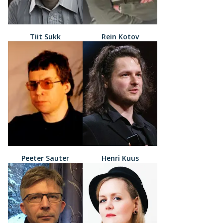
Tiit Sukk
Rein Kotov
Peeter Sauter
Henri Kuus