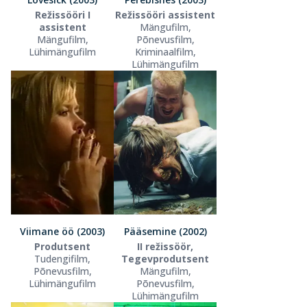
Režissööri I
Režissööri assistent
assistent
Mängufilm,
Mängufilm,
Põnevusfilm,
Lühimängufilm
Kriminaalfilm,
Lühimängufilm
Viimane öö (2003)
Pääsemine (2002)
Produtsent
II režissöör,
Tudengifilm,
Tegevprodutsent
Põnevusfilm,
Mängufilm,
Lühimängufilm
Põnevusfilm,
Lühimängufilm