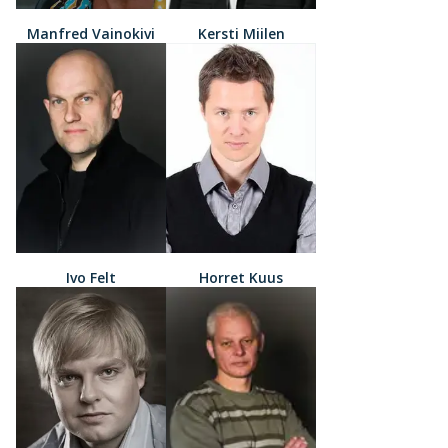
Manfred Vainokivi
Kersti Miilen
Ivo Felt
Horret Kuus