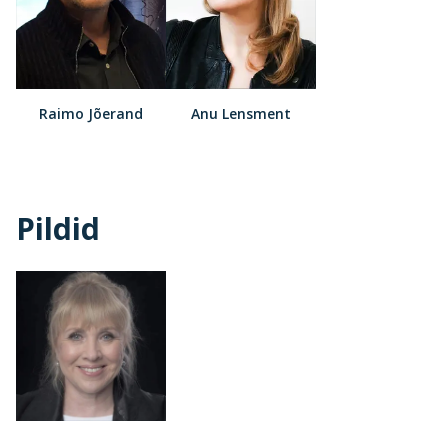
Raimo Jõerand
Anu Lensment
Pildid