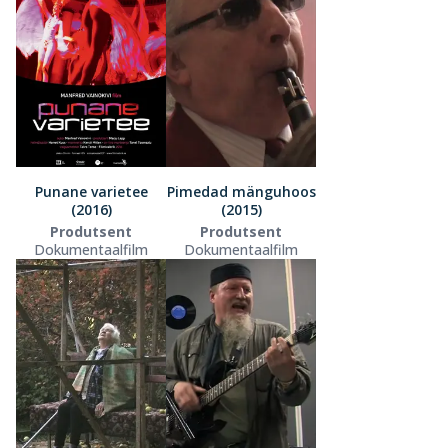
Punane varietee
Pimedad mänguhoos
(2016)
(2015)
Produtsent
Produtsent
Dokumentaalfilm
Dokumentaalfilm