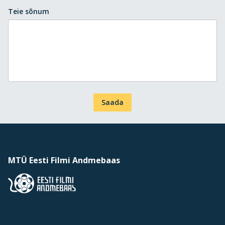
Teie sõnum
Saada
MTÜ Eesti Filmi Andmebaas