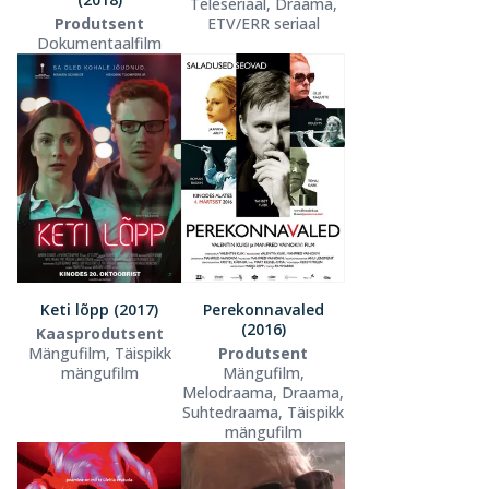
Teleseriaal, Draama,
Produtsent
ETV/ERR seriaal
Dokumentaalfilm
Keti lõpp (2017)
Perekonnavaled
(2016)
Kaasprodutsent
Mängufilm, Täispikk
Produtsent
mängufilm
Mängufilm,
Melodraama, Draama,
Suhtedraama, Täispikk
mängufilm