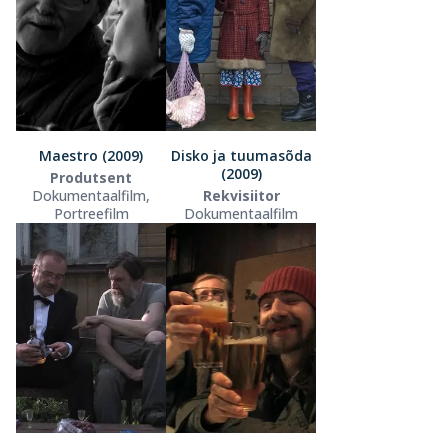
Maestro (2009)
Disko ja tuumasõda
(2009)
Produtsent
Dokumentaalfilm,
Rekvisiitor
Portreefilm
Dokumentaalfilm