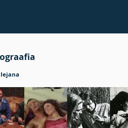
ograafia
tlejana