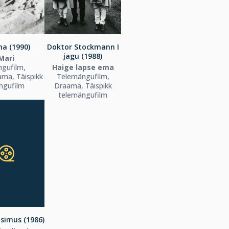
na (1990)
Doktor Stockmann I
jagu (1988)
Mari
gufilm,
Haige lapse ema
ma, Täispikk
Telemängufilm,
ngufilm
Draama, Täispikk
telemängufilm
simus (1986)