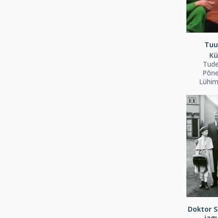
Tuul
Kü
Tude
Põne
Lühim
Doktor S
jagu