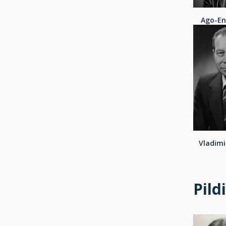
Ago-En
Vladim
Pild