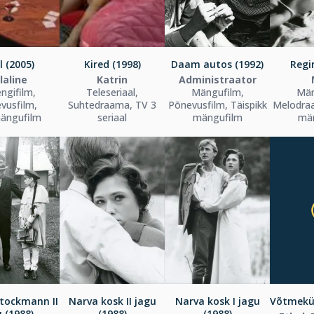
 (2005)
Kired (1998)
Daam autos (1992)
Regi
laline
Katrin
Administraator
ngifilm,
Teleseriaal,
Mängufilm,
Män
vusfilm,
Suhtedraama, TV 3
Põnevusfilm, Täispikk
Melodraa
ängufilm
seriaal
mängufilm
mä
tockmann II
Narva kosk II jagu
Narva kosk I jagu
Võtmekü
 (1988)
(1988)
(1988)