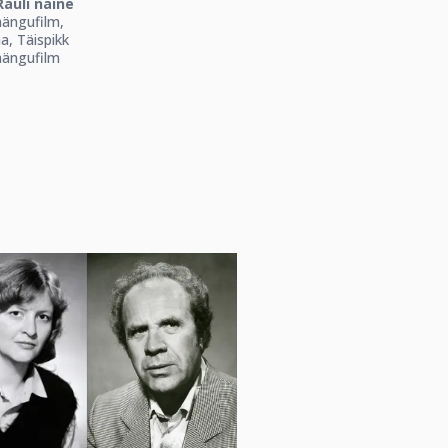
Rauli naine
ängufilm,
, Täispikk
mängufilm