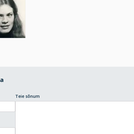
da
Teie sõnum