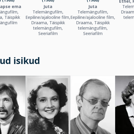
Ethel, 
lapse ema
Juta
Juta
Telem
ängufilm,
Telemängufilm,
Telemängufilm,
Draama
, Täispikk
Eepiline/ajalooline film,
Eepiline/ajalooline film,
tele
ängufilm
Draama, Täispikk
Draama, Täispikk
telemängufilm,
telemängufilm,
Seeriafilm
Seeriafilm
ud isikud