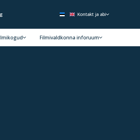
ng
Kontakt ja abi
ilmikogud
Filmivaldkonna inforuum