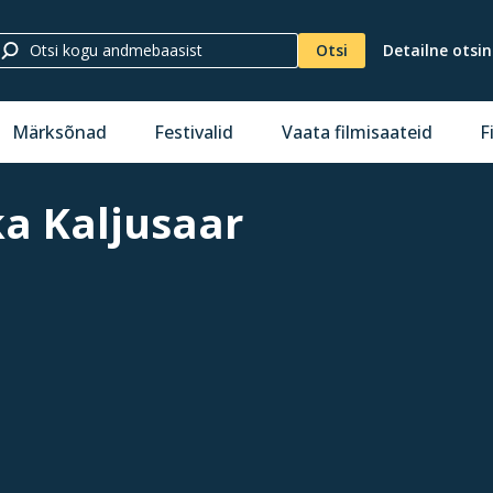
Otsi
Detailne otsi
Märksõnad
Festivalid
Vaata filmisaateid
F
ka Kaljusaar