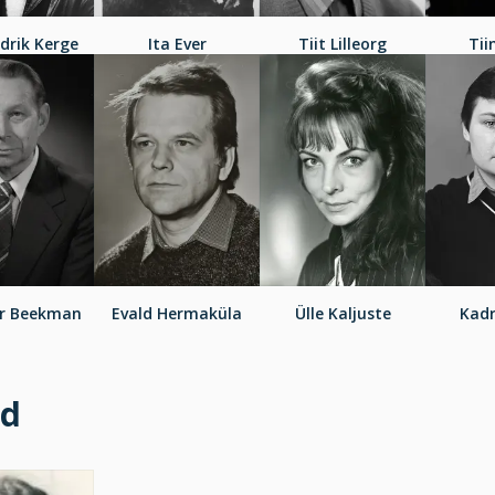
drik Kerge
Ita Ever
Tiit Lilleorg
Tii
ir Beekman
Evald Hermaküla
Ülle Kaljuste
Kadr
id