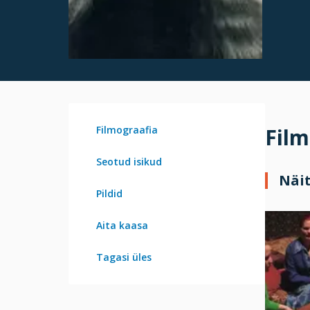
Filmograafia
Film
Seotud isikud
Näi
Pildid
Aita kaasa
Tagasi üles