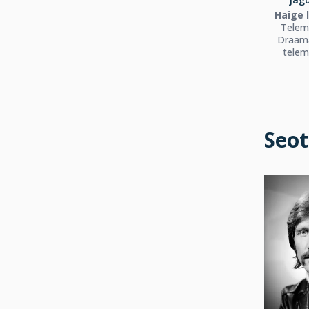
Haige 
Telem
Draama
telem
Seot