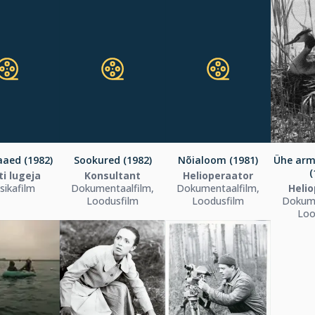
aed (1982)
Sookured (1982)
Nõialoom (1981)
Ühe arm
(
i lugeja
Konsultant
Helioperaator
ikafilm
Dokumentaalfilm,
Dokumentaalfilm,
Heli
Loodusfilm
Loodusfilm
Dokume
Loo