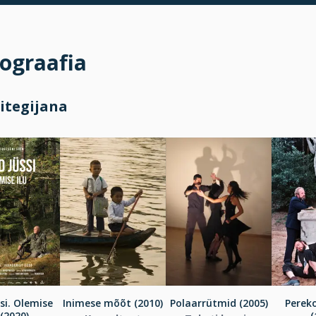
ograafia
itegijana
si. Olemise
Inimese mõõt (2010)
Polaarrütmid (2005)
Perek
 (2020)
(