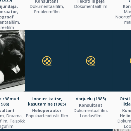
Konsultant
Teksti lugeja
ujundaja,
Dokumentaalfilm,
Dokumentaalfilm
Kon
peraator,
Probleemfilm
Män
ograaf
Noortefi
ntaalfilm,
mä
reefilm
a rõõmud
Loodus: kaitse,
Varjuelu (1985)
Otsi 
1986)
kasutamine (1985)
liitl
Konsultant
sultant
Helioperaator
Dokumentaalfilm,
Kon
lm, Draama,
Populaarteaduslik film
Loodusfilm
Heli
ilm, Täispikk
Dokume
gufilm
Loo