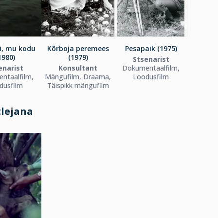
i, mu kodu
Kõrboja peremees
Pesapaik (1975)
1980)
(1979)
Stsenarist
enarist
Konsultant
Dokumentaalfilm,
ntaalfilm,
Mängufilm, Draama,
Loodusfilm
dusfilm
Täispikk mängufilm
tlejana