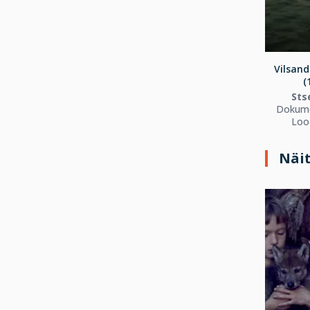
Vilsand
(
Sts
Dokume
Loo
Näi