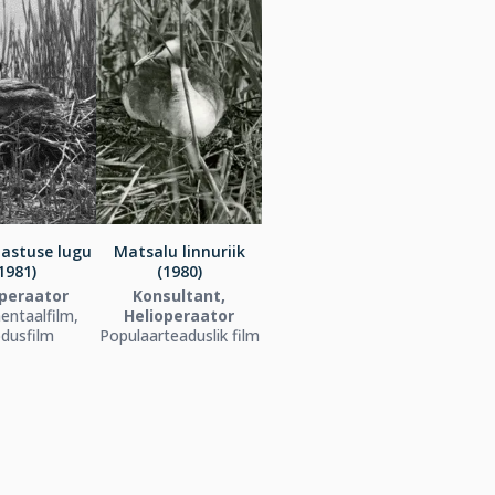
astuse lugu
Matsalu linnuriik
1981)
(1980)
operaator
Konsultant,
ntaalfilm,
Helioperaator
dusfilm
Populaarteaduslik film