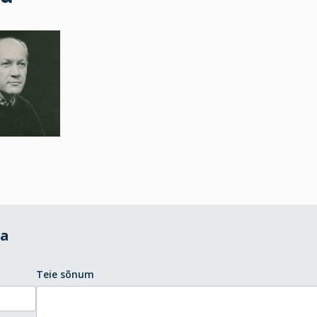
da
Teie sõnum