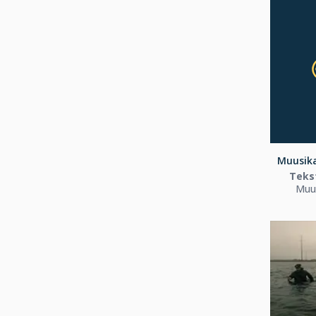
Muusika
Tekst
Muus