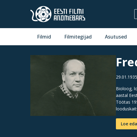
Filmid
Filmitegijad
Asutused
Fre
29.01.193
Bioloog, l
aastal Ees
Töötas 19
looduskait
Loe eda