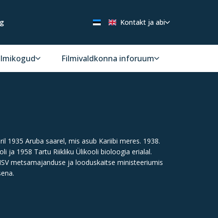
ng
Kontakt ja abi
ilmikogud
Filmivaldkonna inforuum
ril 1935 Aruba saarel, mis asub Kariibi meres. 1938.
ja 1958 Tartu Riikliku Ülikooli bioloogia erialal.
SV metsamajanduse ja looduskaitse ministeeriumis
sena.