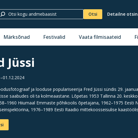
Otsi
Detailne otsi
Märksõnad
Festivalid
Vaata filmisaateid
F
d Jüssi
5–01.12.2024
oodusfotograaf ja looduse populariseerija Fred Jüssi sündis 29. jaanua
tisse saabudes oli ta kolmeaastane. Lõpetas 1953 Tallinna 20. keskkooli 
58–1960 Hiiumaal Emmaste põhikoolis õpetajana, 1962–1975 Eesti N
seinspektorina, 1976–1989 Eesti Raadio mittekoosseisulise kaastööli
si