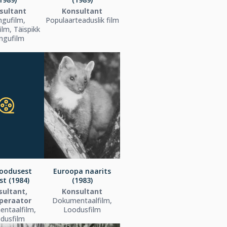
sultant
Konsultant
gufilm,
Populaarteaduslik film
lm, Täispikk
ngufilm
loodusest
Euroopa naarits
ast (1984)
(1983)
sultant,
Konsultant
operaator
Dokumentaalfilm,
ntaalfilm,
Loodusfilm
dusfilm