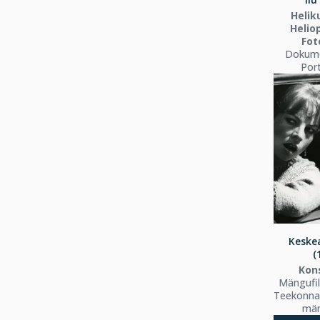
Helik
Helio
Fot
Dokume
Port
Keske
(
Kon
Mängufi
Teekonnaf
män