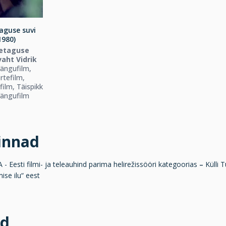
aguse suvi
1980)
etaguse
aht Vidrik
ängufilm,
tefilm,
ilm, Täispikk
ängufilm
innad
- Eesti filmi- ja teleauhind parima helirežissööri kategoorias
–
Külli 
mise ilu“ eest
id