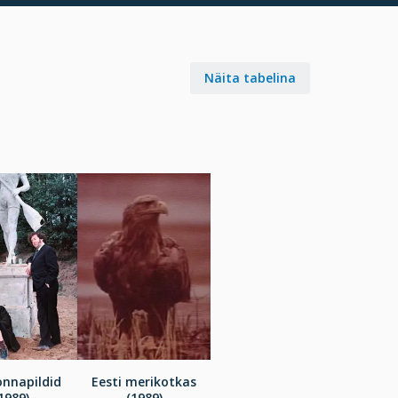
Näita tabelina
onnapildid
Eesti merikotkas
1989)
(1989)