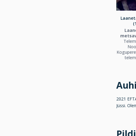
Laanet
(
Laan
metsav
Telem
Noor
Koguperef
telem
Auh
2021 EFTA 
Jüssi. Ole
Pild