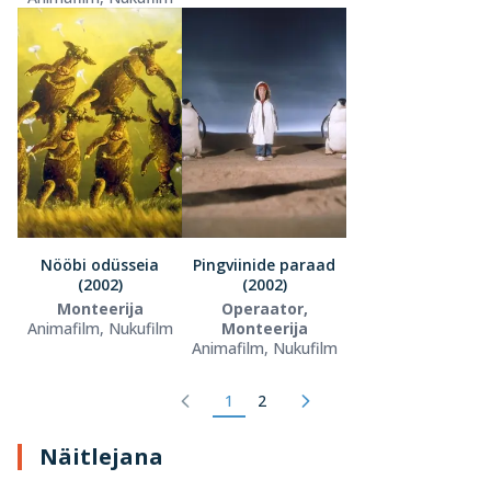
Nööbi odüsseia
Pingviinide paraad
(2002)
(2002)
Monteerija
Operaator,
Animafilm, Nukufilm
Monteerija
Animafilm, Nukufilm
1
2
Näitlejana