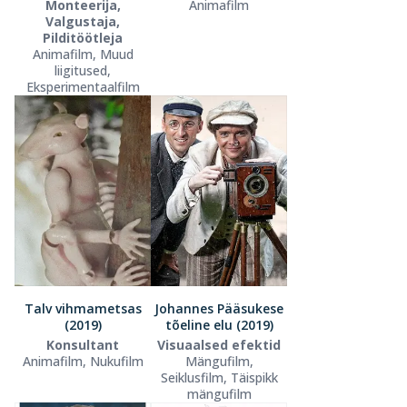
Monteerija,
Animafilm
Valgustaja,
Pilditöötleja
Animafilm, Muud
liigitused,
Eksperimentaalfilm
Talv vihmametsas
Johannes Pääsukese
(2019)
tõeline elu (2019)
Konsultant
Visuaalsed efektid
Animafilm, Nukufilm
Mängufilm,
Seiklusfilm, Täispikk
mängufilm