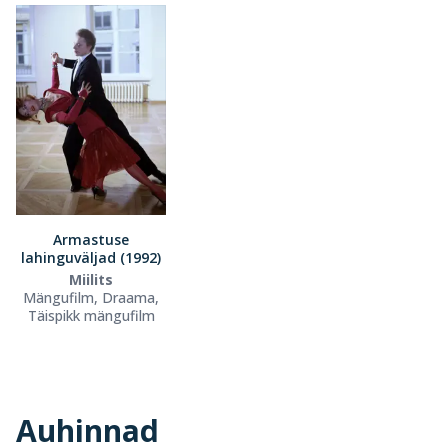
Armastuse
lahinguväljad (1992)
Miilits
Mängufilm, Draama,
Täispikk mängufilm
Auhinnad