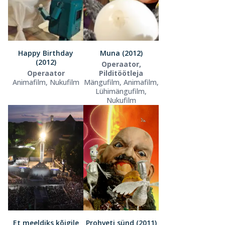
Happy Birthday
Muna (2012)
(2012)
Operaator,
Operaator
Pilditöötleja
Animafilm, Nukufilm
Mängufilm, Animafilm,
Lühimängufilm,
Nukufilm
Et meeldiks kõigile
Prohveti sünd (2011)