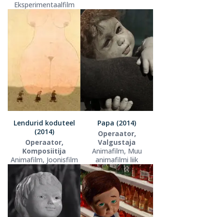
Eksperimentaalfilm
Lendurid koduteel
Papa (2014)
(2014)
Operaator,
Operaator,
Valgustaja
Komposiitija
Animafilm, Muu
Animafilm, Joonisfilm
animafilmi liik