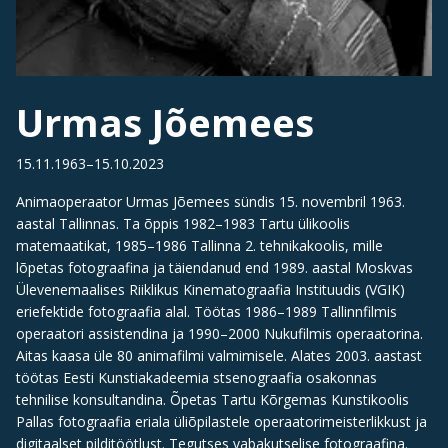
Urmas Jõemees
15.11.1963–15.10.2023
Animaoperaator Urmas Jõemees sündis 15. novembril 1963.
aastal Tallinnas. Ta õppis 1982–1983 Tartu ülikoolis
matemaatikat, 1985–1986 Tallinna 2. tehnikakoolis, mille
lõpetas fotograafina ja täiendanud end 1989. aastal Moskvas
Ülevenemaalises Riiklikus Kinematograafia Instituudis (VGIK)
eriefektide fotograafia alal. Töötas 1986–1989 Tallinnfilmis
operaatori assistendina ja 1990–2000 Nukufilmis operaatorina.
Aitas kaasa üle 80 animafilmi valmimisele. Alates 2003. aastast
töötas Eesti Kunstiakadeemia stsenograafia osakonnas
tehnilise konsultandina. Õpetas Tartu Kõrgemas Kunstikoolis
Pallas fotograafia eriala üliõpilastele operaatorimeisterlikkust ja
digitaalset pilditöötlust. Tegutses vabakutselise fotograafina.