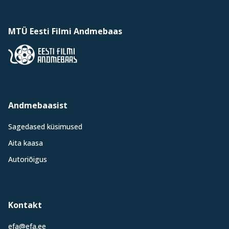
MTÜ Eesti Filmi Andmebaas
Andmebaasist
Sagedased küsimused
Aita kaasa
Autoriõigus
Kontakt
efa@efa.ee