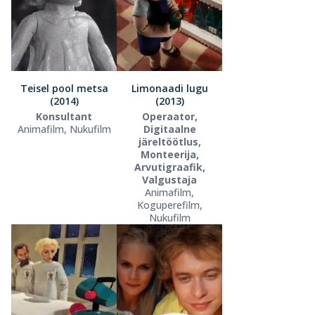
Teisel pool metsa
Limonaadi lugu
(2014)
(2013)
Konsultant
Operaator,
Animafilm, Nukufilm
Digitaalne
järeltöötlus,
Monteerija,
Arvutigraafik,
Valgustaja
Animafilm,
Koguperefilm,
Nukufilm