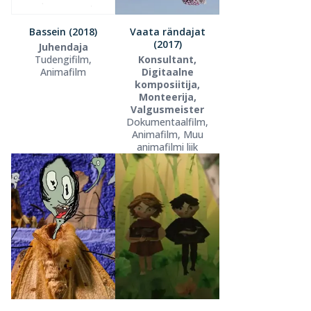
Bassein (2018)
Vaata rändajat
(2017)
Juhendaja
Tudengifilm,
Konsultant,
Animafilm
Digitaalne
komposiitija,
Monteerija,
Valgusmeister
Dokumentaalfilm,
Animafilm, Muu
animafilmi liik