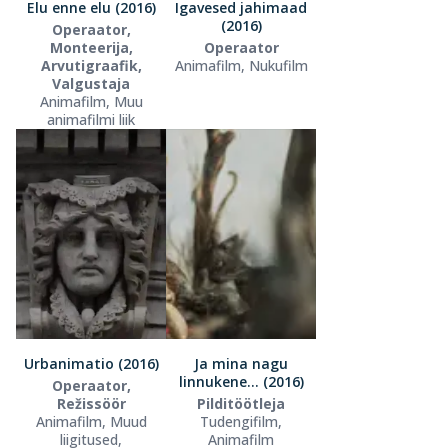
Elu enne elu (2016)
Igavesed jahimaad
(2016)
Operaator,
Monteerija,
Operaator
Arvutigraafik,
Animafilm, Nukufilm
Valgustaja
Animafilm, Muu
animafilmi liik
Urbanimatio (2016)
Ja mina nagu
linnukene... (2016)
Operaator,
Režissöör
Pilditöötleja
Animafilm, Muud
Tudengifilm,
liigitused,
Animafilm