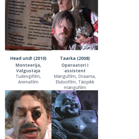
Head und! (2010)
Taarka (2008)
Monteerija,
Operaatori I
Valgustaja
assistent
Tudengifilm,
Mängufilm, Draama,
Animafilm
Eluloofilm, Täispikk
mängufilm