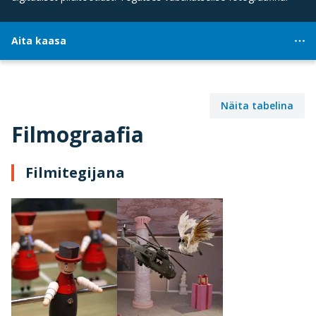
Aita kaasa
Näita tabelina
Filmograafia
Filmitegijana