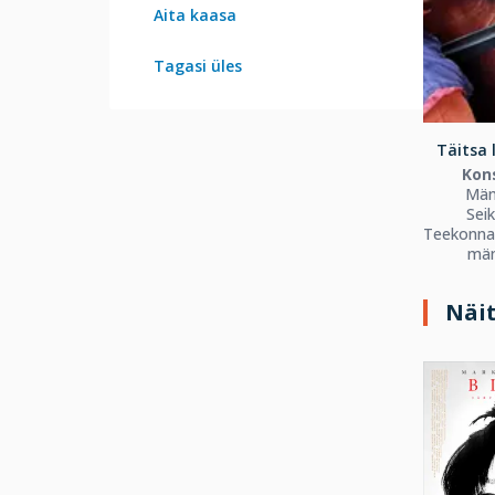
Aita kaasa
Tagasi üles
Täitsa 
Kon
Män
Seik
Teekonnaf
män
Näi