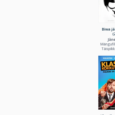
Biwa jä
(
Jän
Mängufi
Täispik