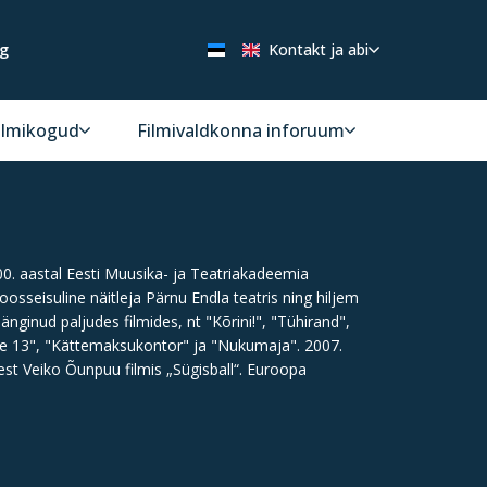
ng
Kontakt ja abi
ilmikogud
Filmivaldkonna inforuum
00. aastal Eesti Muusika- ja Teatriakadeemia
osseisuline näitleja Pärnu Endla teatris ning hiljem
nginud paljudes filmides, nt "Kõrini!", "Tühirand",
"Õnne 13", "Kättemaksukontor" ja "Nukumaja". 2007.
eest Veiko Õunpuu filmis „Sügisball“. Euroopa