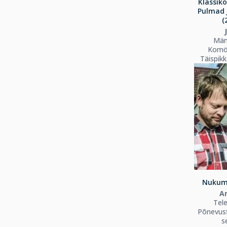
Klassiko
Pulmad 
(
Män
Komöö
Täispik
Nukuma
A
Tele
Põnevusf
s