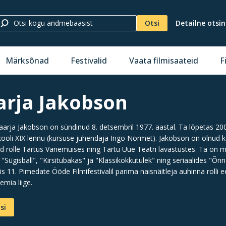
Otsi
Detailne otsi
Märksõnad
Festivalid
Vaata filmisaateid
F
rja Jakobson
aarja Jakobson on sündinud 8. detsembril 1977. aastal. Ta lõpetas 20
kooli XIX lennu (kursuse juhendaja Ingo Normet). Jakobson on olnud ko
ud rolle Tartus Vanemuises ning Tartu Uue Teatri lavastustes. Ta on mä
u", "Sügisball", "Kirsitubakas" ja "Klassikokkutulek" ning seriaalides 
vis 11. Pimedate Ööde Filmifestivalil parima naisnäitleja auhinna rolli 
emia liige.
si