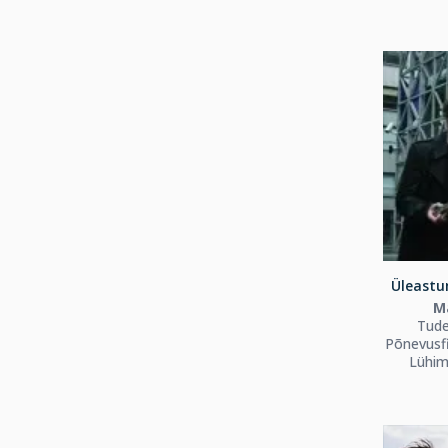
Üleastu
M
Tude
Põnevusf
Lühim