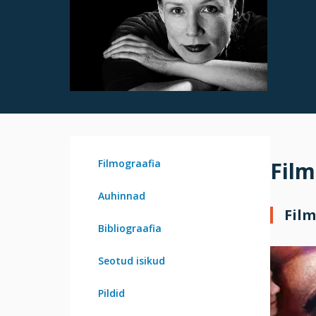
Filmograafia
Film
Auhinnad
Film
Bibliograafia
Seotud isikud
Pildid