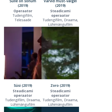
Sulle on sõnum
Värvid must-valgel
(2019)
(2019)
Operaator
Steadicami
Tudengifilm,
operaator
Telesaade
Tudengifilm, Draama,
Lühimängufilm
Süsi (2019)
Zoro (2019)
Steadicami
Steadicami
operaator
operaator
Tudengifilm, Draama,
Tudengifilm, Draama,
Lühimängufilm
Lühimängufilm