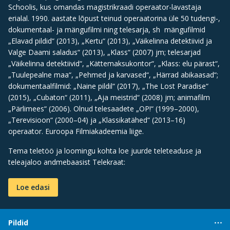
Schoolis, kus omandas magistrikraadi operaator-lavastaja
erialal. 1990. aastate lõpust teinud operaatorina üle 50 tudengi-,
dokumentaal- ja mängufilmi ning telesarja, sh mängufilmid
„Elavad pildid“ (2013), „Kertu“ (2013), „Väikelinna detektiivid ja
Valge Daami saladus“ (2013), „Klass“ (2007) jm; telesarjad
„Väikelinna detektiivid“, „Kättemaksukontor“, „Klass: elu pärast“,
„Tuulepealne maa“, „Pehmed ja karvased“, „Härrad abikaasad“;
dokumentaalfilmid: „Naine pildil“ (2017), „The Lost Paradise“
(2015), „Cubaton“ (2011), „Aja meistrid“ (2008) jm; animafilm
„Pärlimees“ (2006). Olnud telesaadete „OP!“ (1999–2000),
„Terevisioon“ (2000–04) ja „Klassikatähed“ (2013–16)
operaator. Euroopa Filmiakadeemia liige.
Tema teletöö ja loomingu kohta loe juurde teleteaduse ja
teleajaloo andmebaasist Telekraat:
Loe edasi
Pildid