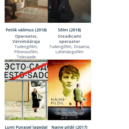
Petlik välimus (2018)
Sõlm (2018)
Operaator,
Steadicami
Värvimääraja
operaator
Tudengifilm,
Tudengifilm, Draama,
Põnevusfilm,
Lühimängufilm
Telesaade
Lumi Punasel lagedal
Naine pildil (2017)