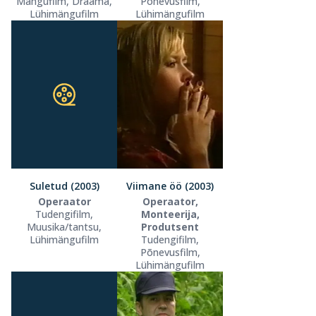
Mängufilm, Draama,
Põnevusfilm,
Lühimängufilm
Lühimängufilm
Suletud (2003)
Viimane öö (2003)
Operaator
Operaator,
Tudengifilm,
Monteerija,
Muusika/tantsu,
Produtsent
Lühimängufilm
Tudengifilm,
Põnevusfilm,
Lühimängufilm