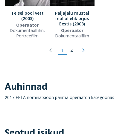
Teisel pool vett
Paljajalu mustal
(2003)
mullal ehk orjus
Eestis (2003)
Operaator
Dokumentaalfilm,
Operaator
Portreefilm
Dokumentaalfilm
1
2
Auhinnad
2017 EFTA nominatsioon parima operaatori kategoorias
Seotud isikud