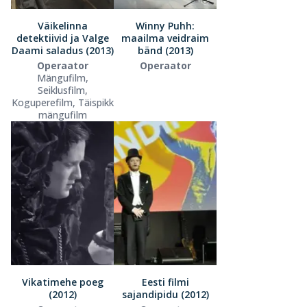
Väikelinna
Winny Puhh:
detektiivid ja Valge
maailma veidraim
Daami saladus (2013)
bänd (2013)
Operaator
Operaator
Mängufilm,
Seiklusfilm,
Koguperefilm, Täispikk
mängufilm
Vikatimehe poeg
Eesti filmi
(2012)
sajandipidu (2012)