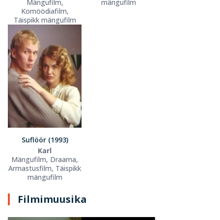
Mängufilm,
mängufilm
Komöödiafilm,
Täispikk mängufilm
Suflöör (1993)
Karl
Mängufilm, Draama,
Armastusfilm, Täispikk
mängufilm
Filmimuusika