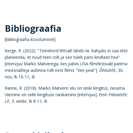
Bibliograafia
[bibliograafia koostamisel]
Kerge, R. (2022). "Teinekord lihtsalt läheb nii. Kahjuks ei saa ette
planeerida, et nüüd teen rolli ja see tuleb päris kindlasti hea"
[intervjuu Marko Matverega, kes pälvis USA filmifestivalil parima
meesnäitleja auhinna rolli eest filmis "Vee peal"].
Õhtuleht
, 30.
nov, lk 10-11, ill.
Ranne, R. (2018). Marko Matvere: elu on siiski kingitus, niisama
olemine on selle kingituse raiskamine [intervjuu].
Eesti Päevaleht:
LP
, 3. veebr, lk 8-11, ill.