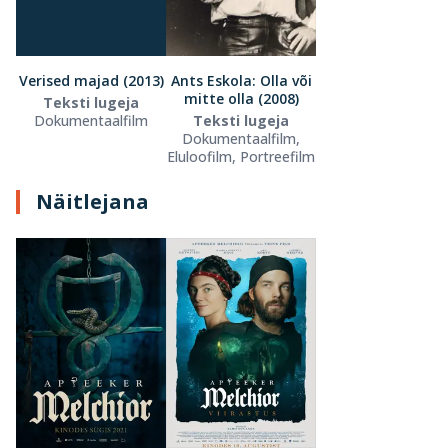
Verised majad (2013)
Ants Eskola: Olla või
mitte olla (2008)
Teksti lugeja
Dokumentaalfilm
Teksti lugeja
Dokumentaalfilm,
Eluloofilm, Portreefilm
Näitlejana