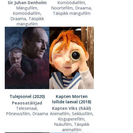
Sir Juhan Denholm
Komöödiafilm,
Mängufilm,
Noortefilm, Draama,
Komöödiafilm,
Täispikk mängufilm
Draama, Täispikk
mängufilm
Tulejoonel (2020)
Kapten Morten
lollide laeval (2018)
Peaosatäitjad
Teleseriaal,
Kapten Viks (hääl)
Põnevusfilm, Draama
Animafilm, Seiklusfilm,
Koguperefilm,
Nukufilm, Täispikk
animafilm