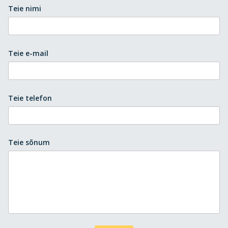
Teie nimi
Teie e-mail
Teie telefon
Teie sõnum