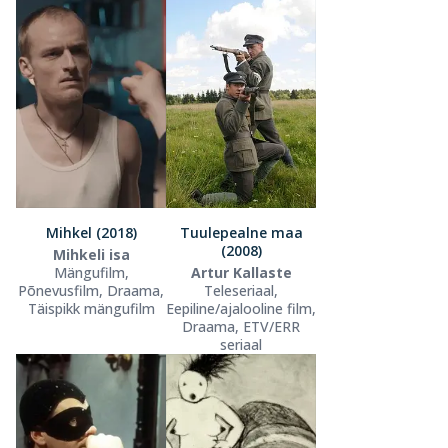
Mihkel (2018)
Tuulepealne maa
(2008)
Mihkeli isa
Mängufilm,
Artur Kallaste
Põnevusfilm, Draama,
Teleseriaal,
Täispikk mängufilm
Eepiline/ajalooline film,
Draama, ETV/ERR
seriaal