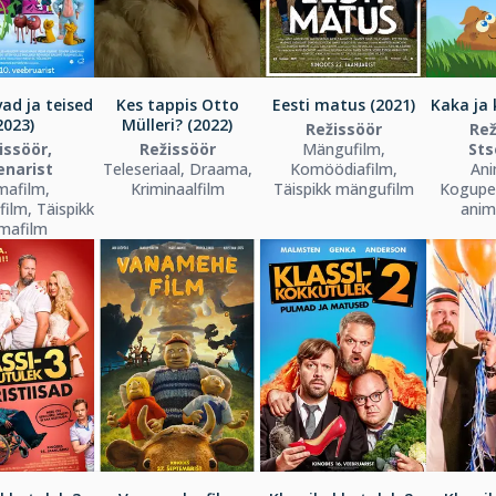
ad ja teised
Kes tappis Otto
Eesti matus (2021)
Kaka ja 
2023)
Mülleri? (2022)
Režissöör
Rež
issöör,
Režissöör
Mängufilm,
Sts
enarist
Teleseriaal, Draama,
Komöödiafilm,
Ani
mafilm,
Kriminaalfilm
Täispikk mängufilm
Kogupe
ilm, Täispikk
anima
mafilm