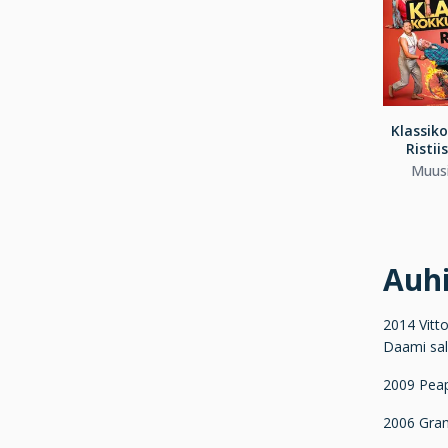
Klassiko
Ristii
Muusi
Auh
2014 Vitto
Daami sal
2009 Peapr
2006 Grand