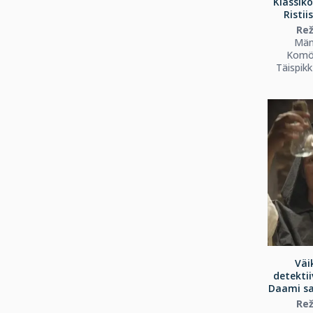
Klassiko
Ristii
Rež
Män
Komöö
Täispik
Väi
detektii
Daami sa
Rež