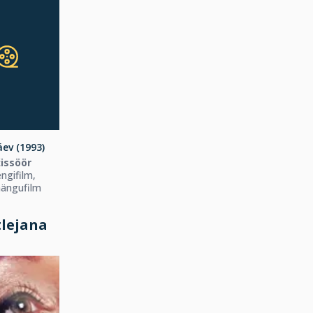
ev (1993)
issöör
ngifilm,
ängufilm
tlejana