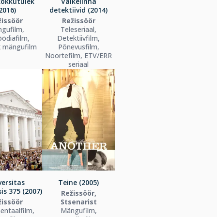
kokkutulek
Väikelinna
2016)
detektiivid (2014)
žissöör
Režissöör
gufilm,
Teleseriaal,
ödiafilm,
Detektiivfilm,
k mängufilm
Põnevusfilm,
Noortefilm, ETV/ERR
seriaal
versitas
Teine (2005)
is 375 (2007)
Režissöör,
žissöör
Stsenarist
ntaalfilm,
Mängufilm,