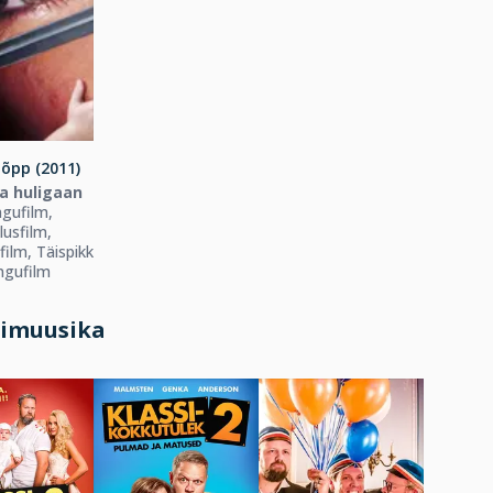
lõpp (2011)
ja huligaan
gufilm,
lusfilm,
ilm, Täispikk
gufilm
mimuusika