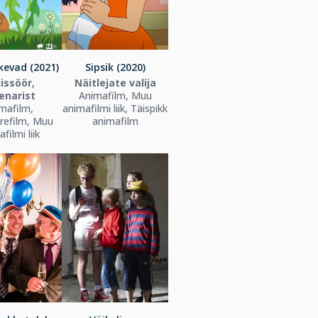
kevad (2021)
Sipsik (2020)
issöör,
Näitlejate valija
enarist
Animafilm, Muu
mafilm,
animafilmi liik, Täispikk
refilm, Muu
animafilm
filmi liik