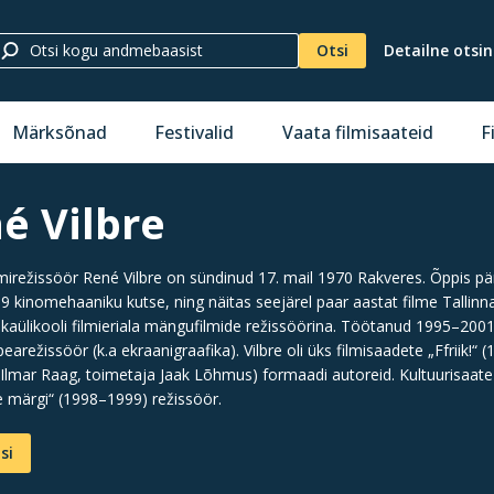
Otsi
Detailne otsi
Märksõnad
Festivalid
Vaata filmisaateid
F
é Vilbre
ilmirežissöör René Vilbre on sündinud 17. mail 1970 Rakveres. Õppis pä
89 kinomehaaniku kutse, ning näitas seejärel paar aastat filme Tallinna
aülikooli filmieriala mängufilmide režissöörina. Töötanud 1995–2001 E
earežissöör (k.a ekraanigraafika). Vilbre oli üks filmisaadete „Ffriik!
 Ilmar Raag, toimetaja Jaak Lõhmus) formaadi autoreid. Kultuurisaate
e märgi“ (1998–1999) režissöör.
si