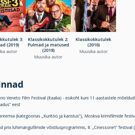
kkutulek 3:
Klassikokkutulek 2:
Klassikokkutulek
sad (2019)
Pulmad ja matused
(2016)
(2018)
ka autor
Muusika autor
Muusika autor
innad
rio Veneto Film Festival (Itaalia) - esikoht kuni 11-aastastele mõeldud l
adus“ eest
eemia (kategoorias „Kuritöö ja karistus”), Moskva krimifilmide festival
 prix lühimängufilmide võistlusprogrammis, 8. „Cinessone’i“ festival 