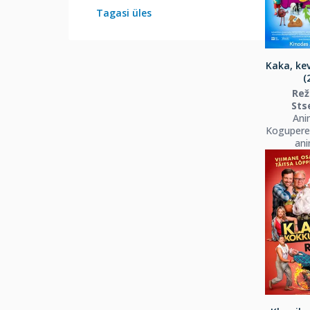
Tagasi üles
Kaka, kev
(
Rež
Sts
Ani
Koguperef
ani