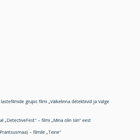
astefilmide grupis filmi „Väikelinna detektiivid ja Valge
 „DetectiveFest" – filmi „Mina olin siin“ eest
(Prantsusmaa) – filmile „Teine“