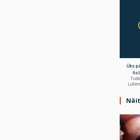
Üks pä
Rež
Tude
Lühim
Näi