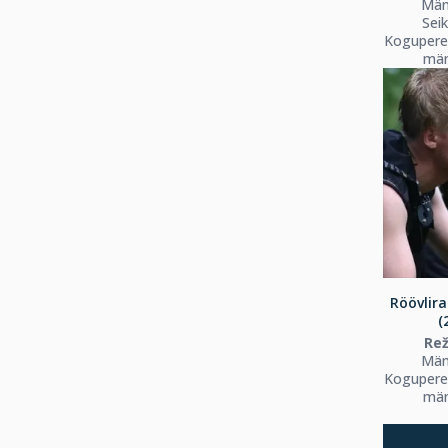
Män
Seik
Koguperef
män
Röövlir
(
Rež
Män
Koguperef
män