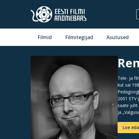
Filmid
Filmitegijad
Asutused
Ren
Tele- ja f
kut sai 19
Pedagoogik
2001 ETV p
saate juht
ja „Valgus
Loe eda