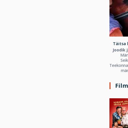
Täitsa 
Joodik 
Män
Seik
Teekonnaf
män
Fil