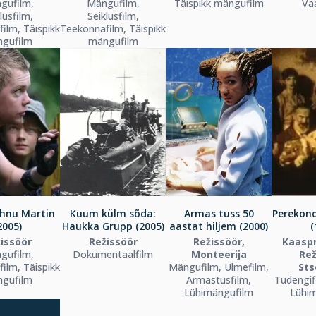
gufilm,
Mängufilm,
Täispikk mängufilm
Va
lusfilm,
Seiklusfilm,
ilm, Täispikk
Teekonnafilm, Täispikk
gufilm
mängufilm
ahnu Martin
Kuum külm sõda:
Armas tuss 50
Perekon
2005)
Haukka Grupp (2005)
aastat hiljem (2000)
(
issöör
Režissöör
Režissöör,
Kaaspr
gufilm,
Dokumentaalfilm
Monteerija
Rež
ilm, Täispikk
Mängufilm, Ulmefilm,
Sts
gufilm
Armastusfilm,
Tudengif
Lühimängufilm
Lühi