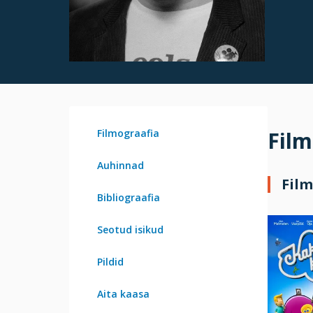
Filmograafia
Film
Auhinnad
Film
Bibliograafia
Seotud isikud
Pildid
Aita kaasa