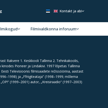
ng
Kontakt ja abi
ilmikogud
Filmivaldkonna inforuum
rast Rakvere 1. Keskkooli Tallinna 2. Tehnikakoolis,
 kinodes Pioneer ja Lindakivi. 1997 lõpetas Tallinna
esti Televisioonis filmisaadete režissöörina, aastast
“ (1996–1998) ja „Ffriigiteataja” (1998–1999; mõlema
 „OP!“ (1999–2001) autor, „Kreisiraadio“ (1997–2003)