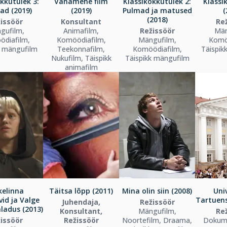
kkutulek 3:
Vanamehe film
Klassikokkutulek 2:
Klassi
sad (2019)
(2019)
Pulmad ja matused
(
(2018)
issöör
Konsultant
Re
gufilm,
Animafilm,
Režissöör
Män
diafilm,
Komöödiafilm,
Mängufilm,
Komö
k mängufilm
Teekonnafilm,
Komöödiafilm,
Täispik
Nukufilm, Täispikk
Täispikk mängufilm
animafilm
kelinna
Täitsa lõpp (2011)
Mina olin siin (2008)
Uni
vid ja Valge
Tartuens
Juhendaja,
Režissöör
ladus (2013)
Konsultant,
Mängufilm,
Re
issöör
Režissöör
Noortefilm, Draama,
Dokume