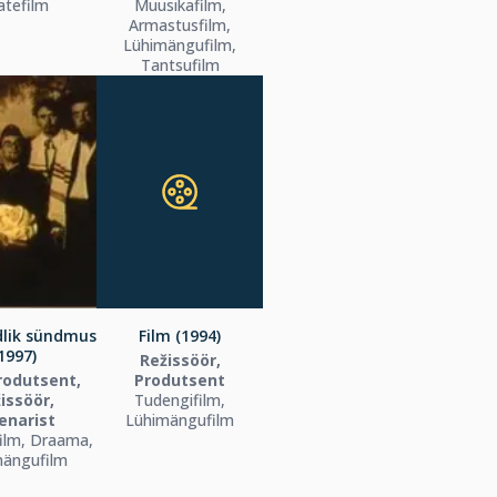
atefilm
Muusikafilm,
Armastusfilm,
Lühimängufilm,
Tantsufilm
dlik sündmus
Film (1994)
1997)
Režissöör,
odutsent,
Produtsent
issöör,
Tudengifilm,
enarist
Lühimängufilm
ilm, Draama,
mängufilm