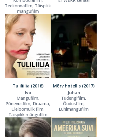
Komöödiafilm,
ETV/ERR seriaal
Teekonnafilm, Täispikk
mängufilm
Tuliliilia (2018)
Mõrv hotellis (2017)
Ivo
Juhan
Mängufilm,
Tudengifilm,
Põnevusfilm, Draama,
Õudusfilm,
Üleloomulik film,
Lühimängufilm
Täispikk mängufilm