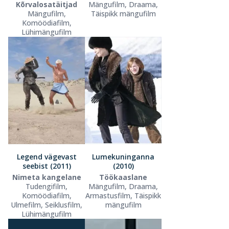
Kõrvalosatäitjad
Mängufilm, Draama,
Mängufilm,
Täispikk mängufilm
Komöödiafilm,
Lühimängufilm
Legend vägevast
Lumekuninganna
seebist (2011)
(2010)
Nimeta kangelane
Töökaaslane
Tudengifilm,
Mängufilm, Draama,
Komöödiafilm,
Armastusfilm, Täispikk
Ulmefilm, Seiklusfilm,
mängufilm
Lühimängufilm