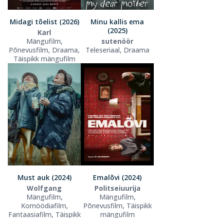
Midagi tõelist (2026)
Minu kallis ema
(2025)
Karl
Mängufilm,
sutenöör
Põnevusfilm, Draama,
Teleseriaal, Draama
Täispikk mängufilm
Must auk (2024)
Emalõvi (2024)
Wolfgang
Politseiuurija
Mängufilm,
Mängufilm,
Komöödiafilm,
Põnevusfilm, Täispikk
Fantaasiafilm, Täispikk
mängufilm