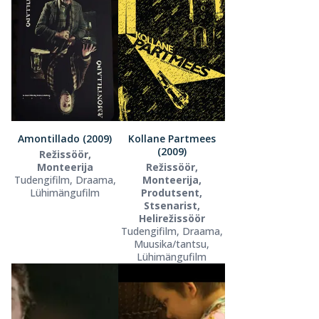
Amontillado (2009)
Kollane Partmees
(2009)
Režissöör,
Monteerija
Režissöör,
Tudengifilm, Draama,
Monteerija,
Lühimängufilm
Produtsent,
Stsenarist,
Helirežissöör
Tudengifilm, Draama,
Muusika/tantsu,
Lühimängufilm