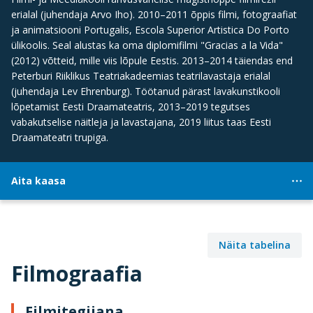
erialal (juhendaja Arvo Iho). 2010–2011 õppis filmi, fotograafiat
ja animatsiooni Portugalis, Escola Superior Artistica Do Porto
ülikoolis. Seal alustas ka oma diplomifilmi "Gracias a la Vida"
(2012) võtteid, mille viis lõpule Eestis. 2013–2014 täiendas end
Peterburi Riiklikus Teatriakadeemias teatrilavastaja erialal
(juhendaja Lev Ehrenburg). Töötanud pärast lavakunstikooli
lõpetamist Eesti Draamateatris, 2013–2019 tegutses
vabakutselise näitleja ja lavastajana, 2019 liitus taas Eesti
Draamateatri trupiga.
Aita kaasa
Näita tabelina
Filmograafia
Filmitegijana