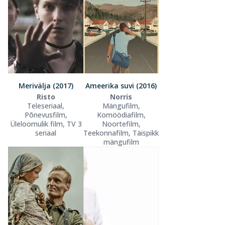
Merivälja (2017)
Ameerika suvi (2016)
Risto
Norris
Teleseriaal,
Mängufilm,
Põnevusfilm,
Komöödiafilm,
Üleloomulik film, TV 3
Noortefilm,
seriaal
Teekonnafilm, Täispikk
mängufilm