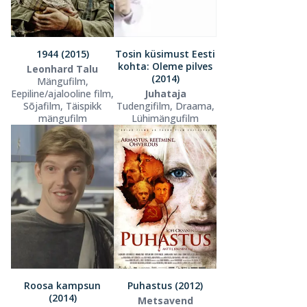
1944 (2015)
Tosin küsimust Eesti
kohta: Oleme pilves
Leonhard Talu
(2014)
Mängufilm,
Eepiline/ajalooline film,
Juhataja
Sõjafilm, Täispikk
Tudengifilm, Draama,
mängufilm
Lühimängufilm
Roosa kampsun
Puhastus (2012)
(2014)
Metsavend