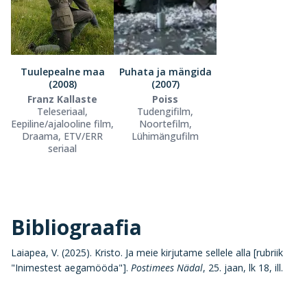
Tuulepealne maa
Puhata ja mängida
(2008)
(2007)
Franz Kallaste
Poiss
Teleseriaal,
Tudengifilm,
Eepiline/ajalooline film,
Noortefilm,
Draama, ETV/ERR
Lühimängufilm
seriaal
Bibliograafia
Laiapea, V. (2025). Kristo. Ja meie kirjutame sellele alla [rubriik
"Inimestest aegamööda"].
Postimees Nädal
, 25. jaan, lk 18, ill.