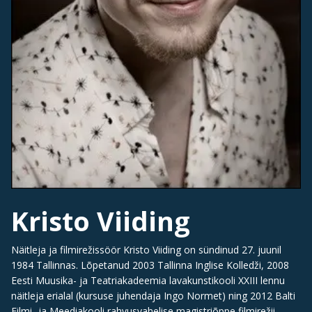
Kristo Viiding
Näitleja ja filmirežissöör Kristo Viiding on sündinud 27. juunil
1984 Tallinnas. Lõpetanud 2003 Tallinna Inglise Kolledži, 2008
Eesti Muusika- ja Teatriakadeemia lavakunstikooli XXIII lennu
näitleja erialal (kursuse juhendaja Ingo Normet) ning 2012 Balti
Filmi- ja Meediakooli rahvusvahelise magistriõppe filmirežii