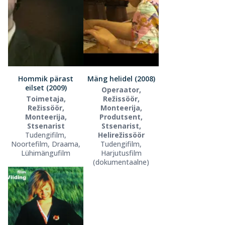
Hommik pärast
Mäng helidel (2008)
eilset (2009)
Operaator,
Toimetaja,
Režissöör,
Režissöör,
Monteerija,
Monteerija,
Produtsent,
Stsenarist
Stsenarist,
Tudengifilm,
Helirežissöör
Noortefilm, Draama,
Tudengifilm,
Lühimängufilm
Harjutusfilm
(dokumentaalne)