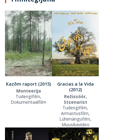
Kazõm raport (2015)
Gracias a la Vida
(2012)
Monteerija
Tudengifilm,
Režissöör,
Dokumentaalfilm
Stsenarist
Tudengifilm,
Armastusfilm,
Lühimängufilm,
Muusikavideo