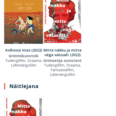
Kolhoosi miss (2022)
Mitte näkku ja mitte
väga valusalt (2022)
Grimmikunstnik
Tudengifilm, Draama,
Grimeerija assistent
Lühimängufilm
Tudengifilm, Draama,
Fantaasiafilm,
Lühimängufilm
Näitlejana