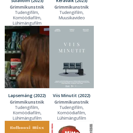
Sulavõim (2023)
Keravälk (2023)
Grimmikunstnik
Grimmikunstnik
Tudengifilm,
Tudengifilm,
Komöödiafilm,
Muusikavideo
Lühimängufilm
Lapsemäng (2022)
Viis Minutit (2022)
Grimmikunstnik
Grimmikunstnik
Tudengifilm,
Tudengifilm,
Komöödiafilm,
Komöödiafilm,
Lühimängufilm
Lühimängufilm