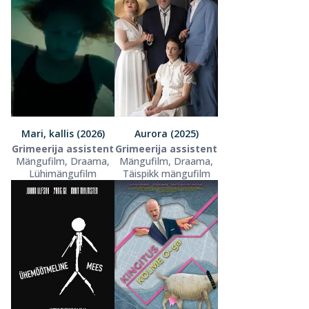
Mari, kallis (2026)
Aurora (2025)
Grimeerija assistent
Grimeerija assistent
Mängufilm, Draama,
Mängufilm, Draama,
Lühimängufilm
Täispikk mängufilm