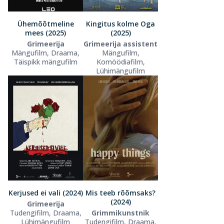
Ühemõõtmeline
Kingitus kolme Oga
mees (2025)
(2025)
Grimeerija
Grimeerija assistent
Mängufilm, Draama,
Mängufilm,
Täispikk mängufilm
Komöödiafilm,
Lühimängufilm
Kerjused ei vali (2024)
Mis teeb rõõmsaks?
(2024)
Grimeerija
Tudengifilm, Draama,
Grimmikunstnik
Lühimängufilm
Tudengifilm, Draama,