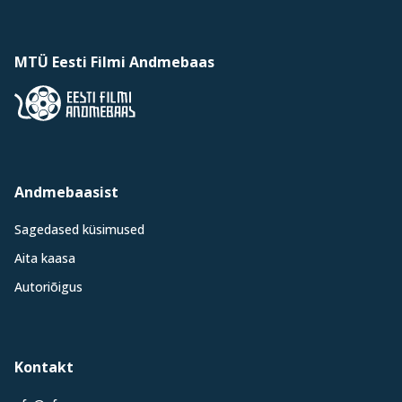
MTÜ Eesti Filmi Andmebaas
Andmebaasist
Sagedased küsimused
Aita kaasa
Autoriõigus
Kontakt