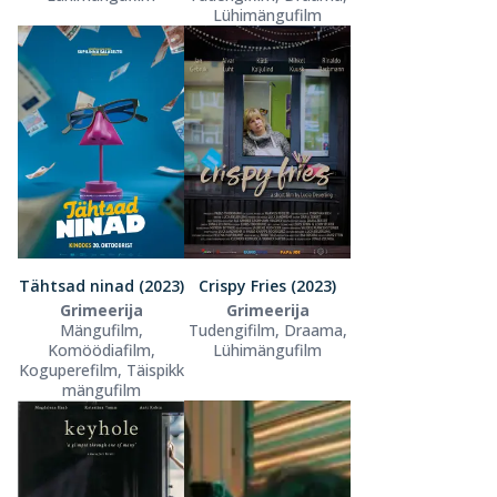
Lühimängufilm
Tähtsad ninad (2023)
Crispy Fries (2023)
Grimeerija
Grimeerija
Mängufilm,
Tudengifilm, Draama,
Komöödiafilm,
Lühimängufilm
Koguperefilm, Täispikk
mängufilm