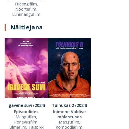
Tudengifilm,
Noortefilm,
Lühimängufilm
Näitlejana
Igavene suvi (2024)
Tulnukas 2 (2024)
Episoodides
Inimene Valdise
Mängufilm,
mälestuses
Põnevusfilm,
Mängufilm,
Ulmefilm, Täispikk
Komöödiafilm,