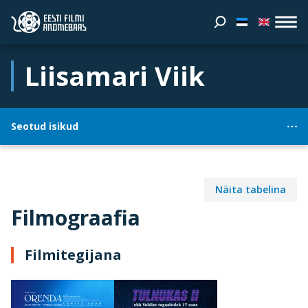
Liisamari Viik
Seotud isikud
Näita tabelina
Filmograafia
Filmitegijana