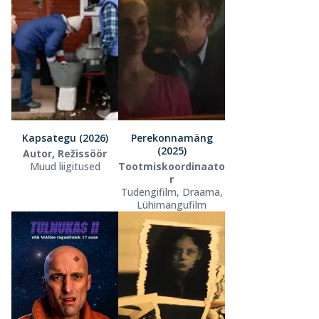
Kapsategu (2026)
Perekonnamäng
(2025)
Autor, Režissöör
Muud liigitused
Tootmiskoordinaato
r
Tudengifilm, Draama,
Lühimängufilm