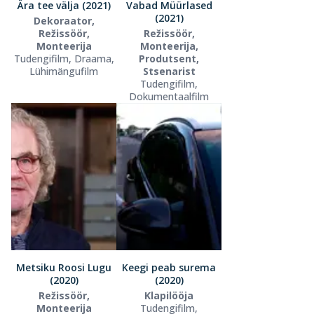
Ära tee välja (2021)
Vabad Müürlased
(2021)
Dekoraator,
Režissöör,
Režissöör,
Monteerija
Monteerija,
Tudengifilm, Draama,
Produtsent,
Lühimängufilm
Stsenarist
Tudengifilm,
Dokumentaalfilm
Metsiku Roosi Lugu
Keegi peab surema
(2020)
(2020)
Režissöör,
Klapilööja
Monteerija
Tudengifilm,