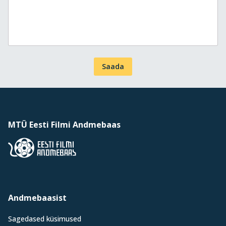
Saada
MTÜ Eesti Filmi Andmebaas
Andmebaasist
Sagedased küsimused