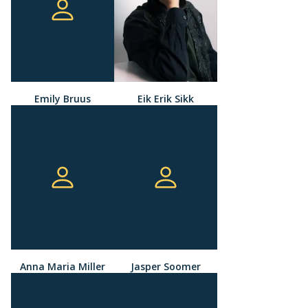
Emily Bruus
Eik Erik Sikk
Anna Maria Miller
Jasper Soomer