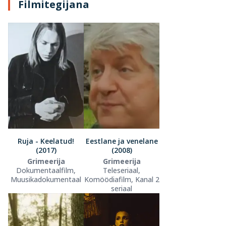
Filmitegijana
Ruja - Keelatud!
Eestlane ja venelane
(2017)
(2008)
Grimeerija
Grimeerija
Dokumentaalfilm,
Teleseriaal,
Muusikadokumentaal
Komöödiafilm, Kanal 2
seriaal