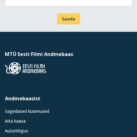
Saada
MTÜ Eesti Filmi Andmebaas
Andmebaasist
Sagedased küsimused
Aita kaasa
Autoriõigus