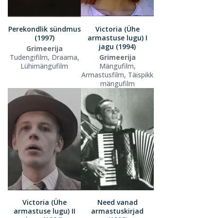
Perekondlik sündmus
Victoria (Ühe
(1997)
armastuse lugu) I
jagu (1994)
Grimeerija
Tudengifilm, Draama,
Grimeerija
Lühimängufilm
Mängufilm,
Armastusfilm, Täispikk
mängufilm
Victoria (Ühe
Need vanad
armastuse lugu) II
armastuskirjad