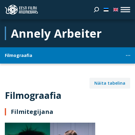
Annely Arbeiter
Filmograafia
Näita tabelina
Filmograafia
Filmitegijana