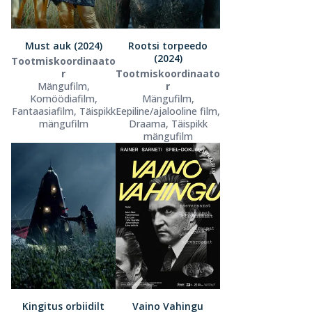
Must auk (2024)
Rootsi torpeedo
(2024)
Tootmiskoordinaato
r
Tootmiskoordinaato
Mängufilm,
r
Komöödiafilm,
Mängufilm,
Fantaasiafilm, Täispikk
Eepiline/ajalooline film,
mängufilm
Draama, Täispikk
mängufilm
Kingitus orbiidilt
Vaino Vahingu