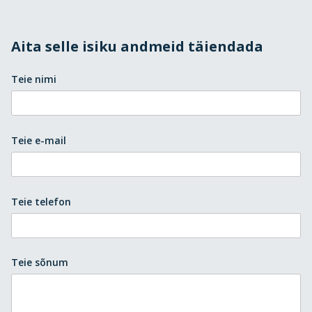
Aita selle isiku andmeid täiendada
Teie nimi
Teie e-mail
Teie telefon
Teie sõnum