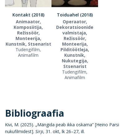
Kontakt (2018)
Toiduahel (2018)
Animaator,
Operaator,
Komposiitija,
Dekoratsioonide
Režissöör,
valmistaja,
Monteerija,
Režissöör,
Kunstnik, Stsenarist
Monteerija,
Tudengifilm,
Pilditöötleja,
Animafilm
Kunstnik,
Nukutegija,
Stsenarist
Tudengifilm,
Animafilm
Bibliograafia
Kivi, M. (2025). „Mängida peab ikka oskama“ [Heino Parsi
nukufilmidest].
Sirp
, 31. okt, lk 26–27, ill.