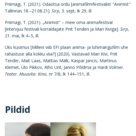
Priimägi, T. (2021). Odaotsa ordu [animafilmifestivalist "Animist"
Tallinnas 18.–21.08.21].
Sirp
, 3. sept, lk 29, ill.
Priimägi, T. (2021). „Animist“ – meie oma animafestival
[intervjuu festivali korraldajate Priit Tenderi ja Mari Kiviga].
Sirp
,
21. mai, lk 4–5, ill.
Üks küsimus [Milleni viib EFI plaan anima- ja lühimängufilm ühe
rahastuse alla kokku viia?] (2020). Vastavad Mari Kivi, Priit
Tender, Mait Laas, Mattias Mälk, Kaspar Jancis, Martinus
Klemet, Ülo Pikkov, Riho Unt, Janno Põldma ja Hardi Volmer.
Teater. Muusika. Kino
, nr 7/8, lk 144–151, ill.
Pildid