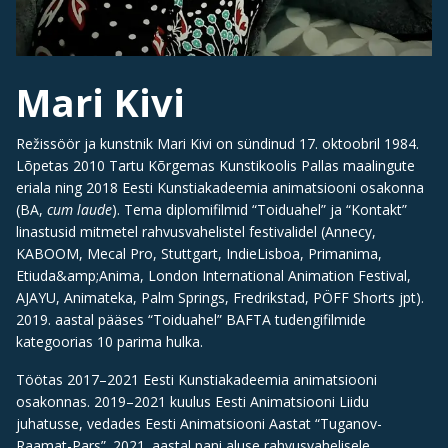
Mari Kivi
Režissöör ja kunstnik Mari Kivi on sündinud 17. oktoobril 1984.
Lõpetas 2010 Tartu Kõrgemas Kunstikoolis Pallas maalingute
eriala ning 2018 Eesti Kunstiakadeemia animatsiooni osakonna
(BA,
cum laude
). Tema diplomifilmid “Toiduahel” ja “Kontakt”
linastusid mitmetel rahvusvahelistel festivalidel (Annecy,
KABOOM, Mecal Pro, Stuttgart, IndieLisboa, Primanima,
Etiuda&amp;Anima, London International Animation Festival,
AJAYU, Animateka, Palm Springs, Fredrikstad, PÖFF Shorts jpt).
2019. aastal pääses “Toiduahel” BAFTA tudengifilmide
kategoorias 10 parima hulka.
Töötas 2017–2021 Eesti Kunstiakadeemia animatsiooni
osakonnas. 2019–2021 kuulus Eesti Animatsiooni Liidu
juhatusse, vedades Eesti Animatsiooni Aastat “Tuganov-
Raamat-Pars”. 2021. aastal pani aluse rahvusvahelisele