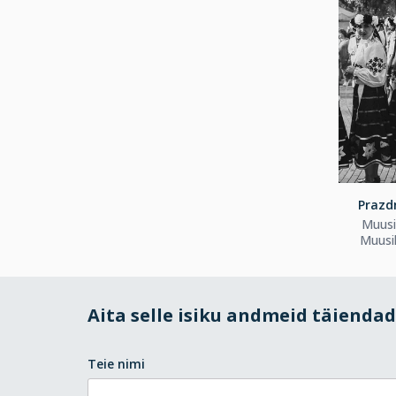
Prazdn
Muusi
Muusik
Aita selle isiku andmeid täienda
Teie nimi