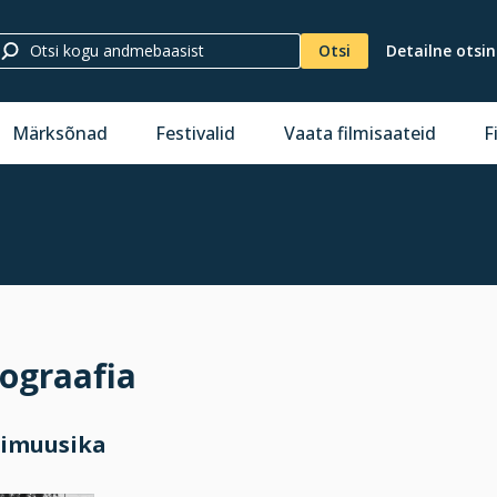
Otsi
Detailne otsi
Märksõnad
Festivalid
Vaata filmisaateid
F
ograafia
mimuusika