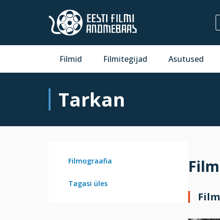
Filmid
Filmitegijad
Asutused
Tarkan
Filmograafia
Film
Tagasi üles
Fil