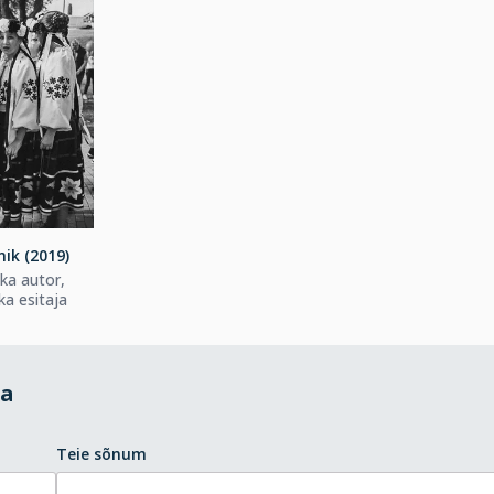
ik (2019)
ka autor,
a esitaja
da
Teie sõnum