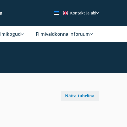
ng
Kontakt ja abi
ilmikogud
Filmivaldkonna inforuum
Näita tabelina