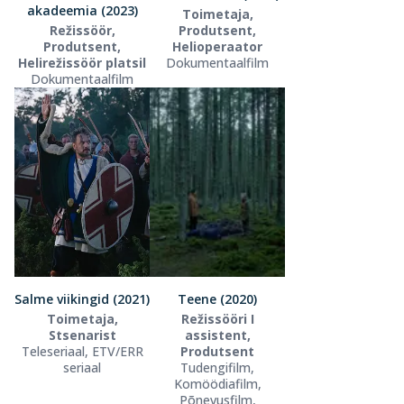
akadeemia (2023)
Toimetaja,
Režissöör,
Produtsent,
Produtsent,
Helioperaator
Helirežissöör platsil
Dokumentaalfilm
Dokumentaalfilm
Salme viikingid (2021)
Teene (2020)
Toimetaja,
Režissööri I
Stsenarist
assistent,
Teleseriaal, ETV/ERR
Produtsent
seriaal
Tudengifilm,
Komöödiafilm,
Põnevusfilm,