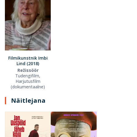
Filmikunstnik Imbi
Lind (2018)
Režissöör
Tudengifilm,
Harjutusfilm
(dokumentaalne)
Näitlejana