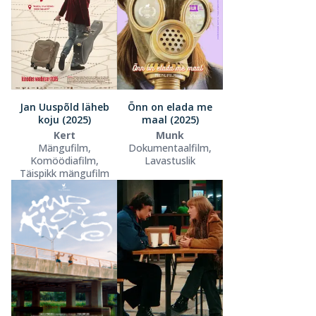
Jan Uuspõld läheb
Õnn on elada me
koju (2025)
maal (2025)
Kert
Munk
Mängufilm,
Dokumentaalfilm,
Komöödiafilm,
Lavastuslik
Täispikk mängufilm