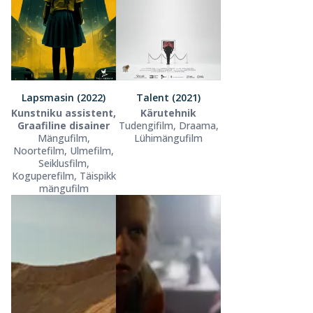
Lapsmasin (2022)
Talent (2021)
Kunstniku assistent,
Kärutehnik
Graafiline disainer
Tudengifilm, Draama,
Mängufilm,
Lühimängufilm
Noortefilm, Ulmefilm,
Seiklusfilm,
Koguperefilm, Täispikk
mängufilm