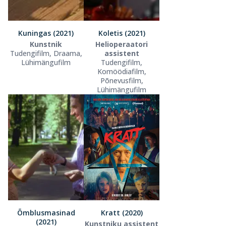
Kuningas (2021)
Koletis (2021)
Kunstnik
Helioperaatori
Tudengifilm, Draama,
assistent
Lühimängufilm
Tudengifilm,
Komöödiafilm,
Põnevusfilm,
Lühimängufilm
Õmblusmasinad
Kratt (2020)
(2021)
Kunstniku assistent