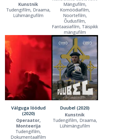
Kunstnik
Mängufilm,
Tudengifilm, Draama,
Komöödiafilm,
Lühimängufilm
Noortefilm,
Õudusfilm,
Fantaasiafilm, Täispikk
mängufilm
Välguga löödud
Duubel (2020)
(2020)
Kunstnik
Operaator,
Tudengifilm, Draama,
Monteerija
Lühimängufilm
Tudengifilm,
Dokumentaalfilm