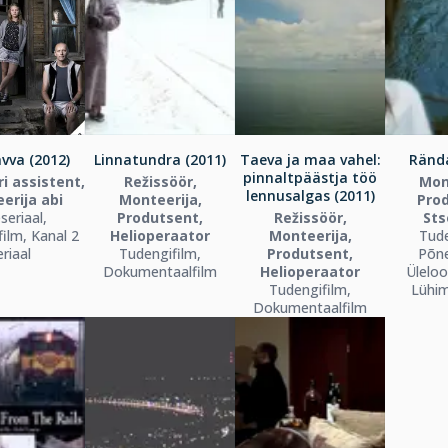
vva (2012)
Linnatundra (2011)
Taeva ja maa vahel:
Rända
pinnaltpäästja töö
i assistent,
Režissöör,
Mon
lennusalgas (2011)
erija abi
Monteerija,
Pro
seriaal,
Produtsent,
Režissöör,
Sts
ilm, Kanal 2
Helioperaator
Monteerija,
Tude
eriaal
Tudengifilm,
Produtsent,
Põne
Dokumentaalfilm
Helioperaator
Üleloo
Tudengifilm,
Lühi
Dokumentaalfilm