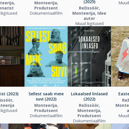
(2025)
eerija,
Monteerija,
Muud 
enarist
Produtsent
Režissöör,
liigitused
Dokumentaalfilm
Monteerija, Idee
autor
Muud liigitused
st (2023)
Sellest saab meie
Lokaalsed linlased
Easte
suvi (2022)
(2022)
issöör,
Rež
teerija
Monteerija,
Režissöör,
Montee
liigitused
Produtsent
Monteerija,
a
Dokumentaalfilm
Produtsent
Muud 
Dokumentaalfilm