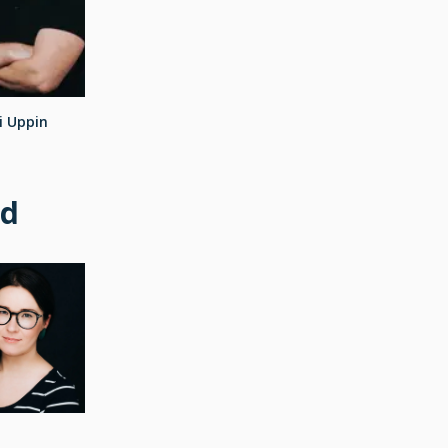
i Uppin
id