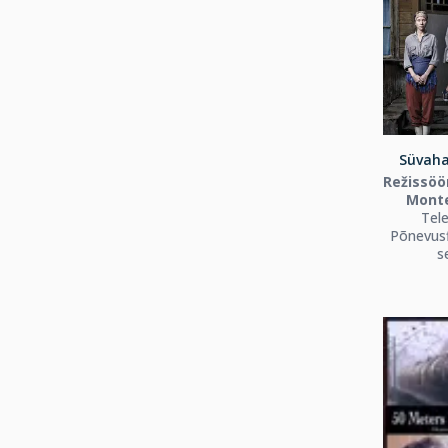
Süvaha
Režissöör
Monte
Tele
Põnevusf
s