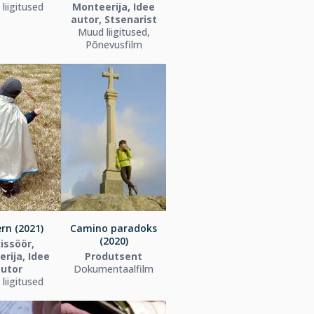
liigitused
Monteerija, Idee
autor, Stsenarist
Muud liigitused,
Põnevusfilm
rn (2021)
Camino paradoks
(2020)
issöör,
rija, Idee
Produtsent
utor
Dokumentaalfilm
liigitused