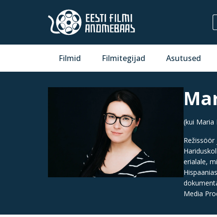
Filmid
Filmitegijad
Asutused
Mar
(kui Maria 
Režissöör 
Hariduskol
erialale, 
Hispaanias
dokumentaa
Media Pro