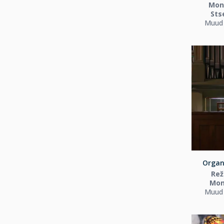
Mont
Sts
Muud 
Organi
Rež
Mon
Muud 