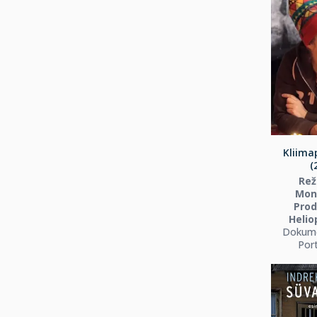
Kliima
(
Rež
Mont
Prod
Helio
Dokume
Port