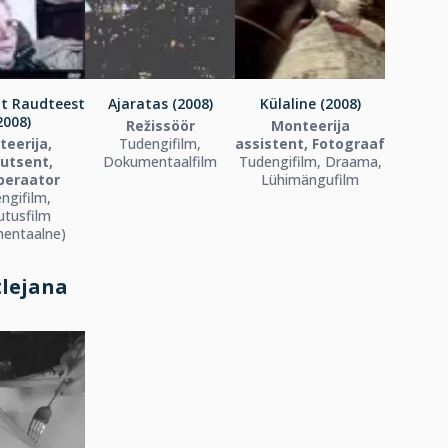
it Raudteest
Ajaratas (2008)
Külaline (2008)
2008)
Režissöör
Monteerija
eerija,
Tudengifilm,
assistent, Fotograaf
utsent,
Dokumentaalfilm
Tudengifilm, Draama,
peraator
Lühimängufilm
ngifilm,
utusfilm
entaalne)
tlejana