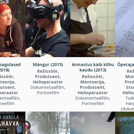
pagulased
Mängur (2015)
Armastus käib kõhu
Õpetaja
2018)
kaudu (2013)
Režissöör,
Rež
issöör,
Produtsent,
Režissöör,
Mon
eerija,
Helioperaator
Monteerija,
Pro
utsent,
Dokumentaalfilm,
Produtsent,
Sts
peraator
Portreefilm
Helioperaator
Heli
ntaalfilm,
Dokumentaalfilm,
Tude
reefilm
Portreefilm
Harj
(doku