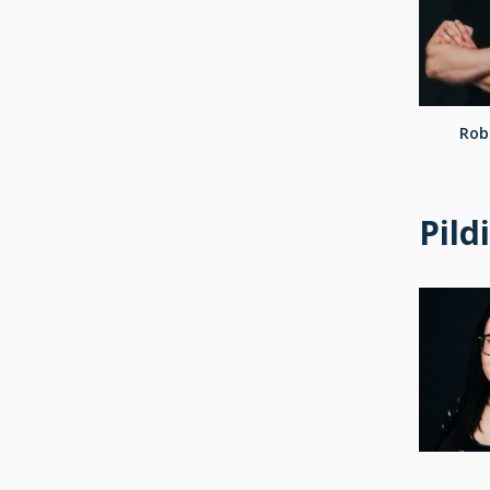
Rob
Pild