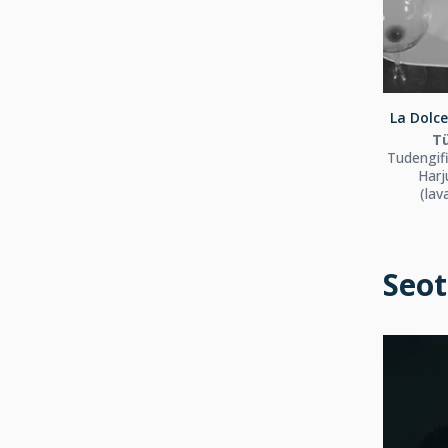
La Dolce
T
Tudengif
Harj
(lav
Seot