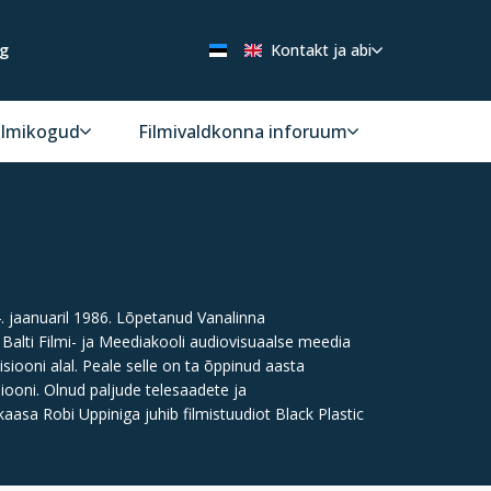
ng
Kontakt ja abi
ilmikogud
Filmivaldkonna inforuum
. jaanuaril 1986. Lõpetanud Vanalinna
6 Balti Filmi- ja Meediakooli audiovisuaalse meedia
siooni alal. Peale selle on ta õppinud aasta
siooni. Olnud paljude telesaadete ja
asa Robi Uppiniga juhib filmistuudiot Black Plastic