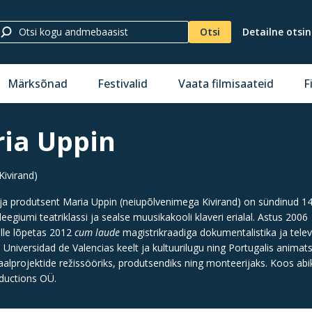
Otsi
Detailne otsi
Märksõnad
Festivalid
Vaata filmisaateid
F
ia Uppin
Kivirand)
ja produtsent Maria Uppin (neiupõlvenimega Kivirand) on sündinud 14
leegiumi teatriklassi ja sealse muusikakooli klaveri erialal. Astus 200
mille lõpetas 2012
cum laude
magistrikraadiga dokumentalistika ja televi
 Universidad de Valencias keelt ja kultuurilugu ning Portugalis animat
lprojektide režissööriks, produtsendiks ning monteerijaks. Koos abika
ductions OÜ.