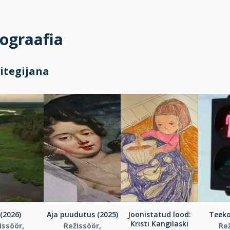
ograafia
itegijana
(2026)
Aja puudutus (2025)
Joonistatud lood:
Teeko
Kristi Kangilaski
issöör,
Režissöör,
Re