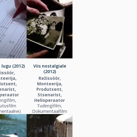
 lugu (2012)
Viis nostalgiale
(2012)
issöör,
teerija,
Režissöör,
dutsent,
Monteerija,
enarist,
Produtsent,
operaator
Stsenarist,
ngifilm,
Helioperaator
utusfilm
Tudengifilm,
mentaalne)
Dokumentaalfilm