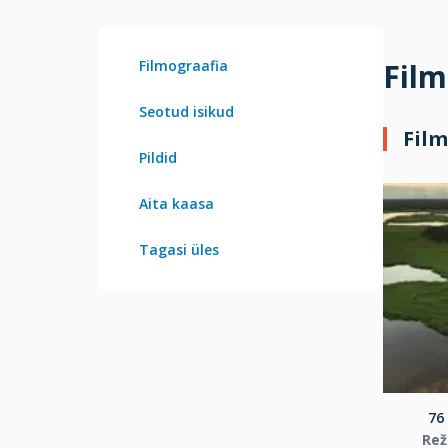
Filmograafia
Film
Seotud isikud
Film
Pildid
Aita kaasa
Tagasi üles
76 
Rež