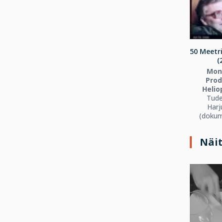
50 Meetr
(
Mont
Prod
Helio
Tude
Harj
(dokum
Näi