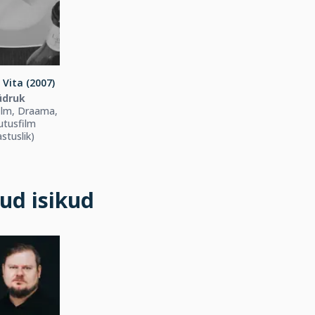
 Vita (2007)
üdruk
ilm, Draama,
utusfilm
astuslik)
ud isikud