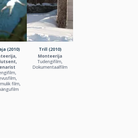
ja (2010)
Trill (2010)
teerija,
Monteerija
dutsent,
Tudengifilm,
enarist
Dokumentaalfilm
ngifilm,
vusfilm,
mulik film,
mängufilm