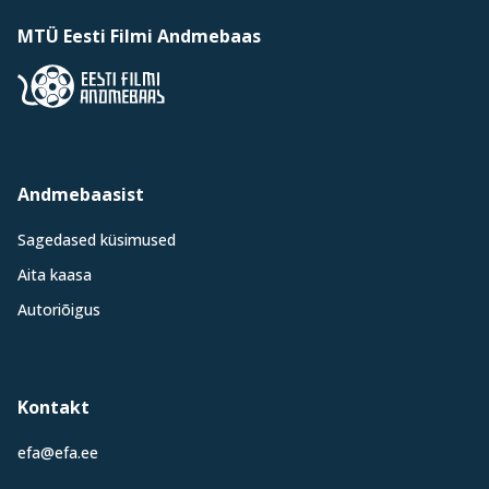
MTÜ Eesti Filmi Andmebaas
Andmebaasist
Sagedased küsimused
Aita kaasa
Autoriõigus
Kontakt
efa@efa.ee