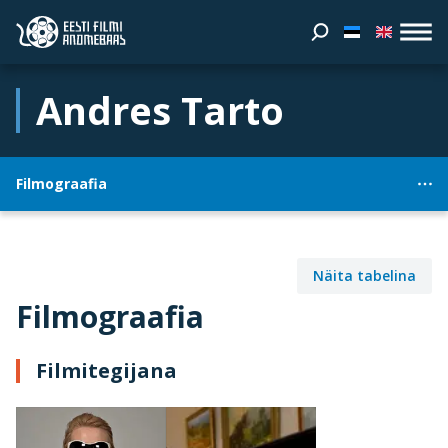
Andres Tarto
Filmograafia
Näita tabelina
Filmograafia
Filmitegijana