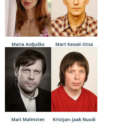
Maria Avdjuško
Mart Kessel-Otsa
Mait Malmsten
Kristjan-Jaak Nuudi