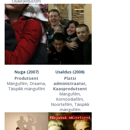
Olukirjeldusfilm
Nuga (2007)
Usaldus (2006)
Produtsent
Platsi
Mängufilm, Draama,
administraator,
Täispikk mängufilm
Kaasprodutsent
Mängufilm,
Komöödiafilm,
Noortefilm, Täispikk
mängufilm