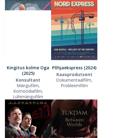
Kingitus kolme Oga
Põhjaekspress (2024)
(2025)
Kaasprodutsent
Konsultant
Dokumentaalfilm,
Mängufilm,
Probleemfilm
Komöödiafilm,
Lühimängufilm