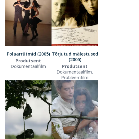
Polaarrütmid (2005)
Tõrjutud mälestused
(2005)
Produtsent
Dokumentaalfilm
Produtsent
Dokumentaalfilm,
Probleemfilm