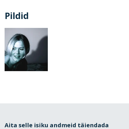
Pildid
Aita selle isiku andmeid täiendada