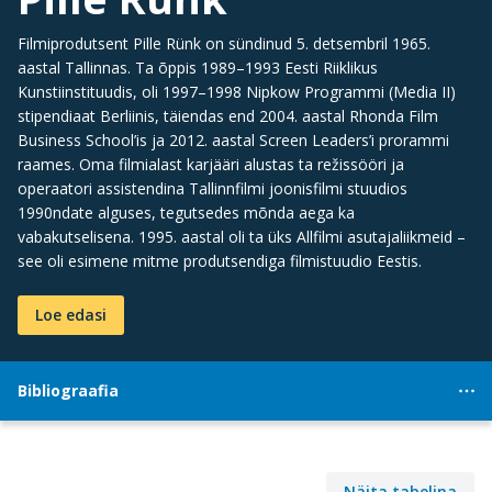
Filmiprodutsent Pille Rünk on sündinud 5. detsembril 1965.
aastal Tallinnas. Ta õppis 1989–1993 Eesti Riiklikus
Kunstiinstituudis, oli 1997–1998 Nipkow Programmi (Media II)
stipendiaat Berliinis, täiendas end 2004. aastal Rhonda Film
Business School’is ja 2012. aastal Screen Leaders’i prorammi
raames. Oma filmialast karjääri alustas ta režissööri ja
operaatori assistendina Tallinnfilmi joonisfilmi stuudios
1990ndate alguses, tegutsedes mõnda aega ka
vabakutselisena. 1995. aastal oli ta üks Allfilmi asutajaliikmeid –
see oli esimene mitme produtsendiga filmistuudio Eestis.
Loe edasi
Bibliograafia
Näita tabelina