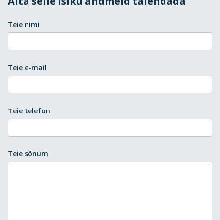
Aita selle isiku andmeid täiendada
Teie nimi
Teie e-mail
Teie telefon
Teie sõnum