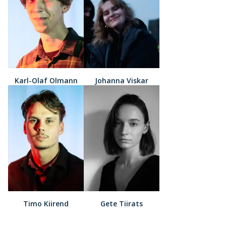
Karl-Olaf Olmann
Johanna Viskar
Timo Kiirend
Gete Tiirats