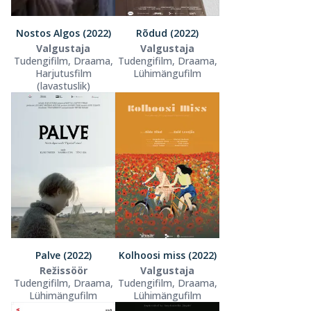
Nostos Algos (2022)
Rõdud (2022)
Valgustaja
Valgustaja
Tudengifilm, Draama,
Tudengifilm, Draama,
Harjutusfilm
Lühimängufilm
(lavastuslik)
Palve (2022)
Kolhoosi miss (2022)
Režissöör
Valgustaja
Tudengifilm, Draama,
Tudengifilm, Draama,
Lühimängufilm
Lühimängufilm