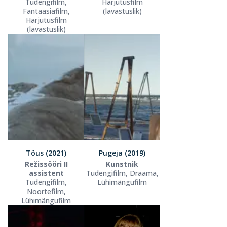
Tudengifilm,
Harjutusfilm
Fantaasiafilm,
(lavastuslik)
Harjutusfilm
(lavastuslik)
Tõus (2021)
Pugeja (2019)
Režissööri II
Kunstnik
assistent
Tudengifilm, Draama,
Tudengifilm,
Lühimängufilm
Noortefilm,
Lühimängufilm