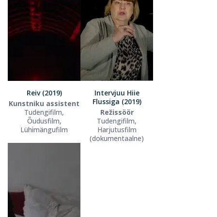
Reiv (2019)
Intervjuu Hiie
Flussiga (2019)
Kunstniku assistent
Tudengifilm,
Režissöör
Õudusfilm,
Tudengifilm,
Lühimängufilm
Harjutusfilm
(dokumentaalne)