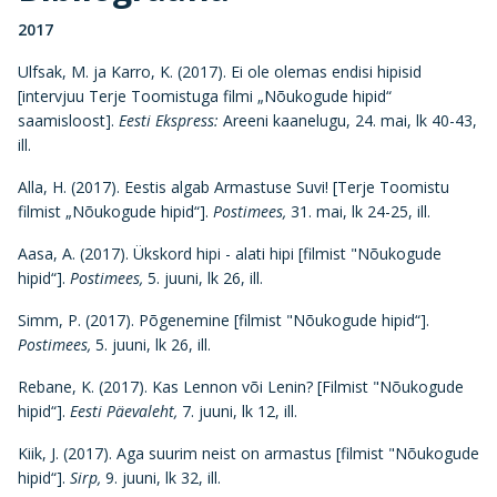
2017
Ulfsak, M. ja Karro, K. (2017). Ei ole olemas endisi hipisid
[intervjuu Terje Toomistuga filmi „Nõukogude hipid“
saamisloost].
Eesti Ekspress:
Areeni kaanelugu, 24. mai, lk 40-43,
ill.
Alla, H. (2017). Eestis algab Armastuse Suvi! [Terje Toomistu
filmist „Nõukogude hipid“].
Postimees,
31. mai, lk 24-25, ill.
Aasa, A. (2017). Ükskord hipi - alati hipi [filmist "Nõukogude
hipid“].
Postimees,
5. juuni, lk 26, ill.
Simm, P. (2017). Põgenemine [filmist "Nõukogude hipid“].
Postimees,
5. juuni, lk 26, ill.
Rebane, K. (2017). Kas Lennon või Lenin? [Filmist "Nõukogude
hipid“].
Eesti Päevaleht,
7. juuni, lk 12, ill.
Kiik, J. (2017). Aga suurim neist on armastus [filmist "Nõukogude
hipid“].
Sirp,
9. juuni, lk 32, ill.