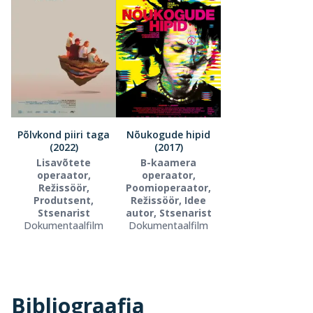
Põlvkond piiri taga
Nõukogude hipid
(2022)
(2017)
Lisavõtete
B-kaamera
operaator,
operaator,
Režissöör,
Poomioperaator,
Produtsent,
Režissöör, Idee
Stsenarist
autor, Stsenarist
Dokumentaalfilm
Dokumentaalfilm
Bibliograafia