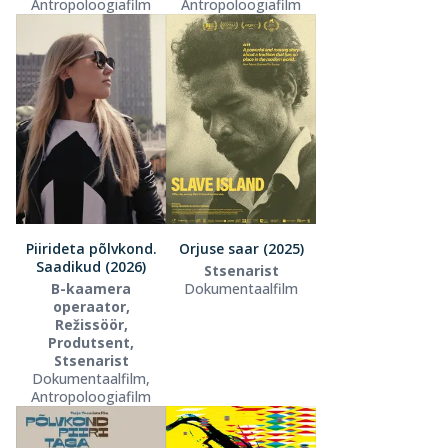
Antropoloogiafilm
Antropoloogiafilm
Piirideta põlvkond.
Orjuse saar (2025)
Saadikud (2026)
Stsenarist
B-kaamera
Dokumentaalfilm
operaator,
Režissöör,
Produtsent,
Stsenarist
Dokumentaalfilm,
Antropoloogiafilm