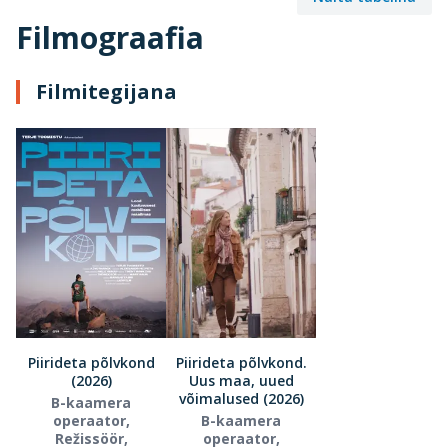
Filmograafia
Filmitegijana
Piirideta põlvkond
Piirideta põlvkond.
(2026)
Uus maa, uued
võimalused (2026)
B-kaamera
operaator,
B-kaamera
Režissöör,
operaator,