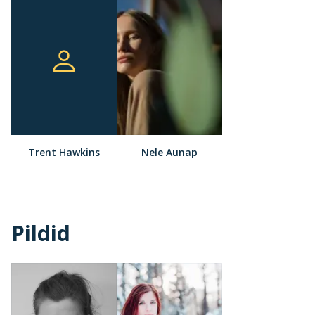
Trent Hawkins
Nele Aunap
Pildid