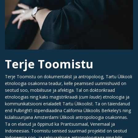
Terje Toomistu
Terje Toomistu on dokumentalist ja antropoloog, Tartu Ülikooli
etnoloogia osakonna teadur, kelle peamised uurimishuvid on
seotud soo, mobiilsuse ja afektiga. Tal on doktorikraad
etnoloogias ning kaks magistrikraadi (
cum laude
) etnoloogia ja
kommunikatsiooni erialadelt Tartu Ülikoolist. Ta on täiendanud
end Fulbright’i stipendiaadina California Ülikoolis Berkeley’s ning
külalisuurijana Amsterdami Ülikooli antropoloogia osakonnas.
Ta on elanud ja õppinud ka Prantsusmaal, Venemaal ja
Indoneesias. Toomistu senised suurimad projektid on seotud
Indoneesia soo- ja seksuaalsuse antropoloogiaga ning hilis-