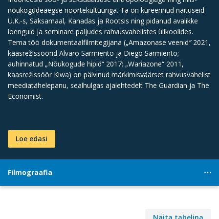
nõukogudeaegse noortekultuuriga. Ta on kureerinud näituseid
U.K.-s, Saksamaal, Kanadas ja Rootsis ning pidanud avalikke
loenguid ja seminare paljudes rahvusvahelistes ülikoolides.
Tema töö dokumentaalfilmitegijana („Amazonase veenid
“
2021,
kaasrežissöörid Alvaro Sarmiento ja Diego Sarmiento;
auhinnatud „Nõukogude hipid“ 2017; „Wariazone“ 2011,
kaasrežissöör Kiwa) on pälvinud märkimisväärset rahvusvahelist
meediatähelepanu, sealhulgas ajalehtedelt The Guardian ja The
Economist.
Loe edasi
Filmograafia
Näita tabelina