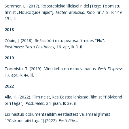
Sommer, L. (2017). Roosteplekid lillelisel riidel [Terje Toomistu
filmist „Nõukogude hipid“].
Teater. Muusika. Kino,
nr 7–8, lk 149–
154, ill.
2018
Zõbin, J. (2018). Režissööri mitu peaosa filmides "Elu".
Postimees: Tartu Postimees
, 16. apr, lk 8, ill.
2019
Toomistu, T. (2019). Minu keha on minu vabadus.
Eesti Ekspress
,
17. apr, lk 44, ill.
2022
Alla, H. (2022). Film neist, kes Eestist lahkusid [filmist "Põlvkond
piiri taga"].
Postimees
, 24. jaan, lk 29, ill.
Esilinastub dokumentaalfilm eestlastest välismaal [filmist
"Põlvkond piiri taga"] (2022).
Eesti Päe...