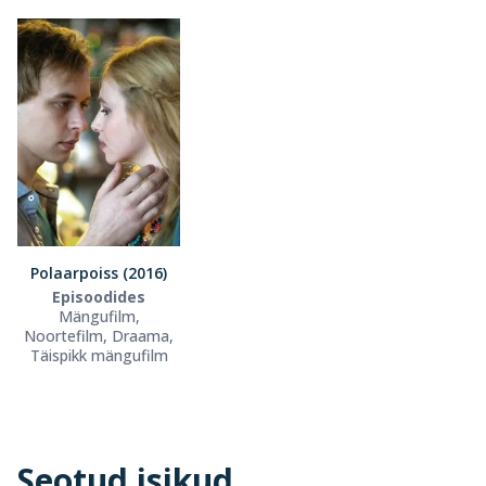
Polaarpoiss (2016)
Episoodides
Mängufilm,
Noortefilm, Draama,
Täispikk mängufilm
Seotud isikud