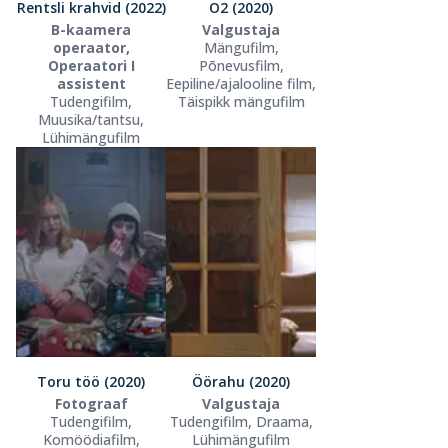
Rentsli krahvid (2022)
O2 (2020)
B-kaamera
Valgustaja
operaator,
Mängufilm,
Operaatori I
Põnevusfilm,
assistent
Eepiline/ajalooline film,
Tudengifilm,
Täispikk mängufilm
Muusika/tantsu,
Lühimängufilm
Toru töö (2020)
Öörahu (2020)
Fotograaf
Valgustaja
Tudengifilm,
Tudengifilm, Draama,
Komöödiafilm,
Lühimängufilm