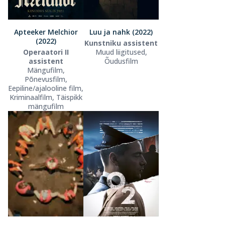
Apteeker Melchior
Luu ja nahk (2022)
(2022)
Kunstniku assistent
Operaatori II
Muud liigitused,
assistent
Õudusfilm
Mängufilm,
Põnevusfilm,
Eepiline/ajalooline film,
Kriminaalfilm, Täispikk
mängufilm