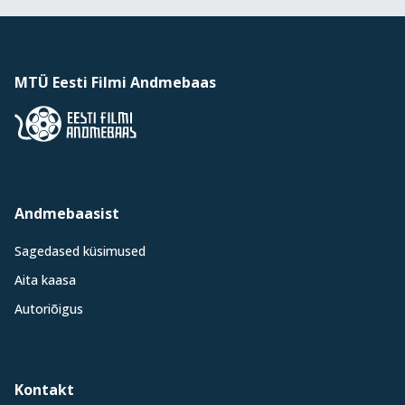
MTÜ Eesti Filmi Andmebaas
Andmebaasist
Sagedased küsimused
Aita kaasa
Autoriõigus
Kontakt