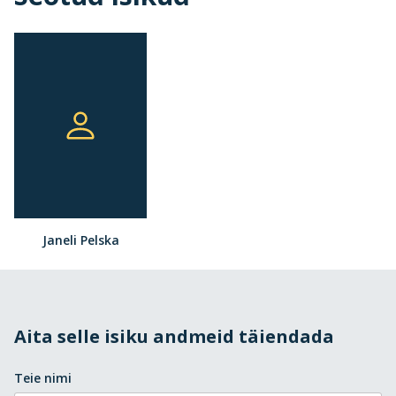
Janeli Pelska
Aita selle isiku andmeid täiendada
Teie nimi