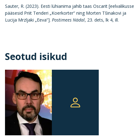
Sauter, R. (2023). Eesti lühianima jahib taas Oscarit [eelvalikusse
pääsesid Priit Tenderi „Koerkorter“ ning Morten Tšinakovi ja
Lucija Mrzljaki „Eeva“].
Postimees Nädal
, 23. dets, lk 4, ill.
Seotud isikud