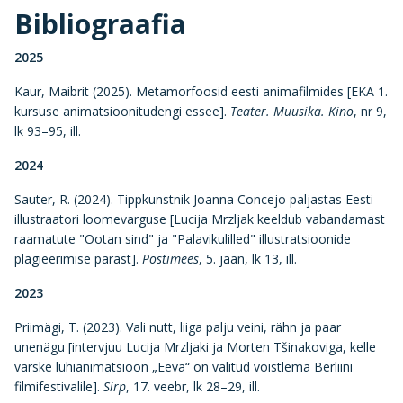
Bibliograafia
2025
Kaur, Maibrit (2025). Metamorfoosid eesti animafilmides [EKA 1.
kursuse animatsioonitudengi essee].
Teater. Muusika. Kino
, nr 9,
lk 93–95, ill.
2024
Sauter, R. (2024). Tippkunstnik Joanna Concejo paljastas Eesti
illustraatori loomevarguse [Lucija Mrzljak keeldub vabandamast
raamatute "Ootan sind" ja "Palavikulilled" illustratsioonide
plagieerimise pärast].
Postimees
, 5. jaan, lk 13, ill.
2023
Priimägi, T. (2023). Vali nutt, liiga palju veini, rähn ja paar
unenägu [intervjuu Lucija Mrzljaki ja Morten Tšinakoviga, kelle
värske lühianimatsioon „Eeva“ on valitud võistlema Berliini
filmifestivalile].
Sirp
, 17. veebr, lk 28–29, ill.