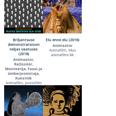
Briljantsuse
Elu enne elu (2016)
demonstratsioon
Animaator
neljas vaatuses
Animafilm, Muu
(2018)
animafilmi liik
Animaator,
Režissöör,
Monteerija, Faasi-ja
ümberjoonistaja,
Kunstnik
Animafilm, Joonisfilm