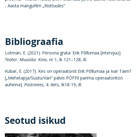
- Aasta mängufilm „Risttuules“
Bibliograafia
Lotman, E. (2021). Persona grata: Erik Põllumaa [intervjuu].
Teater. Muusika. Kino
, nr 1, lk 121–128, ill.
Kübar, E. (2017). Kes on operaatorid Erik Põllumaa ja Ivar Taim?
[„Mehetapja/Süütu/Vari“ pälvis PÖFFil parima operaatoritöö
auhinna].
Postimees
, 4. dets, lk18-19, ill.
Seotud isikud