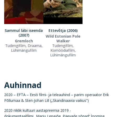
Sammul läbi iseenda
Ettevõtja (2006)
(2007)
Wild Estonian Pole
Gremloch
Walker
Tudengifilm, Draama,
Tudengifilm,
Lühimängufilm
Komöödiafilm,
Lühimängufilm
Auhinnad
2020 – EFTA – Eesti filmi- ja teleauhind – parim operaator Erik
Põllumaa & Sten-Johan Lill („Skandinaavia vaikus“)
2020 riiklik kultuuri aastapreemia 2019 -
dokumentaalfilmi „Marju Lepajõe. Päevade sõnad“ loomise