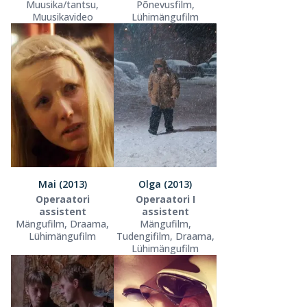
Muusika/tantsu,
Põnevusfilm,
Muusikavideo
Lühimängufilm
Mai (2013)
Olga (2013)
Operaatori
Operaatori I
assistent
assistent
Mängufilm, Draama,
Mängufilm,
Lühimängufilm
Tudengifilm, Draama,
Lühimängufilm