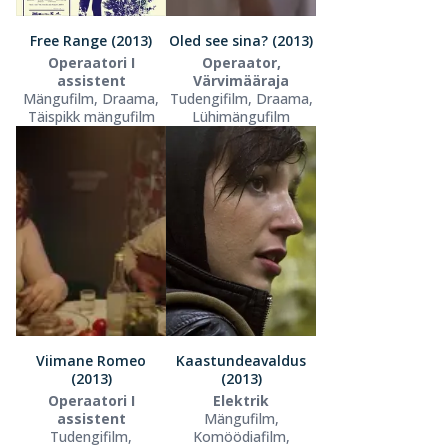
Free Range (2013)
Oled see sina? (2013)
Operaatori I
Operaator,
assistent
Värvimääraja
Mängufilm, Draama,
Tudengifilm, Draama,
Täispikk mängufilm
Lühimängufilm
Viimane Romeo
Kaastundeavaldus
(2013)
(2013)
Operaatori I
Elektrik
assistent
Mängufilm,
Tudengifilm,
Komöödiafilm,