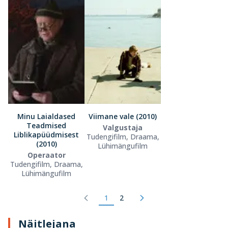
Minu Laialdased
Viimane vale (2010)
Teadmised
Valgustaja
Liblikapüüdmisest
Tudengifilm, Draama,
(2010)
Lühimängufilm
Operaator
Tudengifilm, Draama,
Lühimängufilm
1
2
Näitlejana