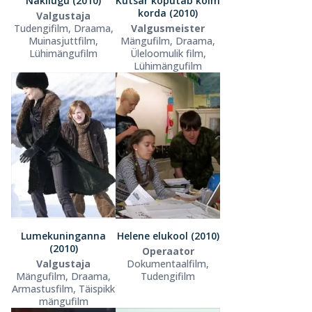
Näkilugu (2010)
Kutsar koputab kolm
korda (2010)
Valgustaja
Tudengifilm, Draama,
Valgusmeister
Muinasjuttfilm,
Mängufilm, Draama,
Lühimängufilm
Üleloomulik film,
Lühimängufilm
Lumekuninganna
Helene elukool (2010)
(2010)
Operaator
Valgustaja
Dokumentaalfilm,
Mängufilm, Draama,
Tudengifilm
Armastusfilm, Täispikk
mängufilm