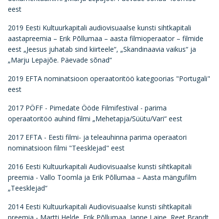
eest
2019 Eesti Kultuurkapitali audiovisuaalse kunsti sihtkapitali
aastapreemia – Erik Põllumaa – aasta filmioperaator – filmide
eest „Jeesus juhatab sind kiirteele“, „Skandinaavia vaikus“ ja
„Marju Lepajõe. Päevade sõnad“
2019 EFTA nominatsioon operaatoritöö kategoorias "Portugali"
eest
2017 PÖFF - Pimedate Ööde Filmifestival - parima
operaatoritöö auhind filmi „Mehetapja/Süütu/Vari“ eest
2017 EFTA - Eesti filmi- ja teleauhinna parima operaatori
nominatsioon filmi "Teesklejad" eest
2016 Eesti Kultuurkapitali Audiovisuaalse kunsti sihtkapitali
preemia - Vallo Toomla ja Erik Põllumaa – Aasta mängufilm
„Teesklejad“
2014 Eesti Kultuurkapitali Audiovisuaalse kunsti sihtkapitali
preemia - Martti Helde, Erik Põllumaa, Janne Laine, Reet Brandt