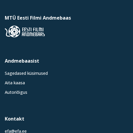
MTÜ Eesti Filmi Andmebaas
Andmebaasist
Sagedased küsimused
Aita kaasa
Autoriõigus
Kontakt
efa@efa.ee