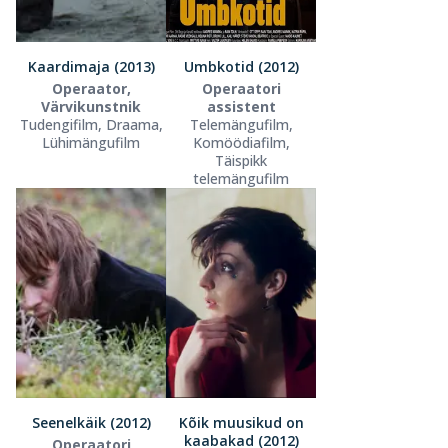
Kaardimaja (2013)
Umbkotid (2012)
Operaator,
Operaatori
Värvikunstnik
assistent
Tudengifilm, Draama,
Telemängufilm,
Lühimängufilm
Komöödiafilm,
Täispikk
telemängufilm
Seenelkäik (2012)
Kõik muusikud on
kaabakad (2012)
Operaatori