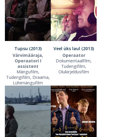
Tupsu (2013)
Veel üks laul (2013)
Värvimääraja,
Operaator
Operaatori I
Dokumentaalfilm,
assistent
Tudengifilm,
Mängufilm,
Olukirjeldusfilm
Tudengifilm, Draama,
Lühimängufilm