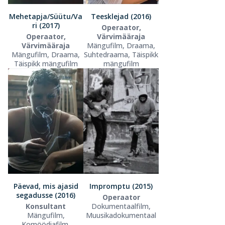
Mehetapja/Süütu/Va
Teesklejad (2016)
ri (2017)
Operaator,
Operaator,
Värvimääraja
Värvimääraja
Mängufilm, Draama,
Mängufilm, Draama,
Suhtedraama, Täispikk
Täispikk mängufilm
mängufilm
Päevad, mis ajasid
Impromptu (2015)
segadusse (2016)
Operaator
Konsultant
Dokumentaalfilm,
Mängufilm,
Muusikadokumentaal
Komöödiafilm,