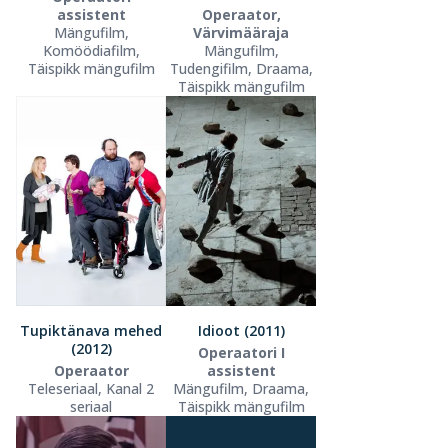
assistent
Operaator,
Mängufilm,
Värvimääraja
Komöödiafilm,
Mängufilm,
Täispikk mängufilm
Tudengifilm, Draama,
Täispikk mängufilm
Tupiktänava mehed
Idioot (2011)
(2012)
Operaatori I
Operaator
assistent
Teleseriaal, Kanal 2
Mängufilm, Draama,
seriaal
Täispikk mängufilm