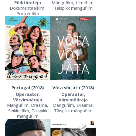
Pilditöötleja
Mängufilm, Ulmefilm,
Dokumentaalfilm,
Täispikk mängufilm
Portreefilm
Portugal (2018)
Võta või jäta (2018)
Operaator,
Operaator,
Värvimääraja
Värvimääraja
Mängufilm, Draama,
Mängufilm, Draama,
Seiklusfilm, Täispikk
Täispikk mängufilm
mängufilm