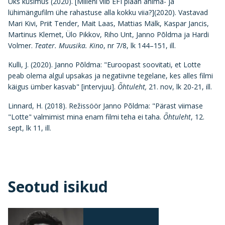
Üks küsimus (2020). [Milleni viib EFI plaan anima- ja
lühimängufilm ühe rahastuse alla kokku viia?](2020). Vastavad
Mari Kivi, Priit Tender, Mait Laas, Mattias Mälk, Kaspar Jancis,
Martinus Klemet, Ülo Pikkov, Riho Unt, Janno Põldma ja Hardi
Volmer.
Teater. Muusika. Kino
, nr 7/8, lk 144–151, ill.
Kulli, J. (2020). Janno Põldma: "Euroopast soovitati, et Lotte
peab olema algul upsakas ja negatiivne tegelane, kes alles filmi
käigus ümber kasvab" [intervjuu].
Õhtuleht,
21. nov, lk 20-21, ill.
Linnard, H. (2018). Režissöör Janno Põldma: "Pärast viimase
"Lotte" valmimist mina enam filmi teha ei taha.
Õhtuleht
, 12.
sept, lk 11, ill.
Seotud isikud