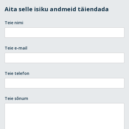
Aita selle isiku andmeid täiendada
Teie nimi
Teie e-mail
Teie telefon
Teie sõnum