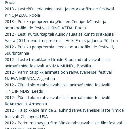
Poola
2013 - Lastežürii eriauhind laste ja noorsoofilmide festivalil
KINOJAZDA, Poola
2013 - Publiku peapreemia „Golden Centipede“ laste ja
noorsoofilmide festivalil KINOJAZDA, Poola
2012 - Eesti Kultuurkapitali Audiovisuaalse kunsti sihtkapitali
Aasta 2011 menufilmi preemia - Heiki Ernits ja Janno Põldma
2012 - Publiku peapreemia Leedsi noorsoofilmide festivalil,
Suurbritannia
2012 - Laste täispikkade filmide 3. auhind rahvusvahelisel
animafilmide festivalil ANIMA MUNDI, Brasiilia
2012 - Parim täispikk animatsioon rahvusvahelisel festivalil
NUEVA MIRADA, Argentina
2012 - Žürii diplom rahvusvahelisel animafilmide festivalil
TINDIRINDIS, Leedu
2012 - Žürii diplom rahvusvahelisel animafilmide festivalil
ReAnimania, Armeenia
2012 - Täispikkade filmide 2. auhind rahvusvahelisel laste filmide
festivalil Chicagos, USA
2012 - Parim muinasjutufilm Minski rahvusvahelisel filmifestivalil