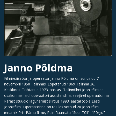
Janno Põldma
Filmirežissöör ja operaator Janno Põldma on sündinud 7.
novembril 1950 Tallinnas. Lõpetanud 1969 Tallinna 36.
Keskkooli. Töötanud 1973. aastast Tallinnfilmi joonisfilmide
osakonnas, alul operaatori assistendina, seejärel operaatorina.
Pärast stuudio lagunemist siirdus 1993. aastal tööle Eesti
Joonisfilmi. Operaatorina on ta üles võtnud 20 joonisfilmi
(enamik Priit Pärna filme, Rein Raamatu "Suur Tõll", "Põrgu"