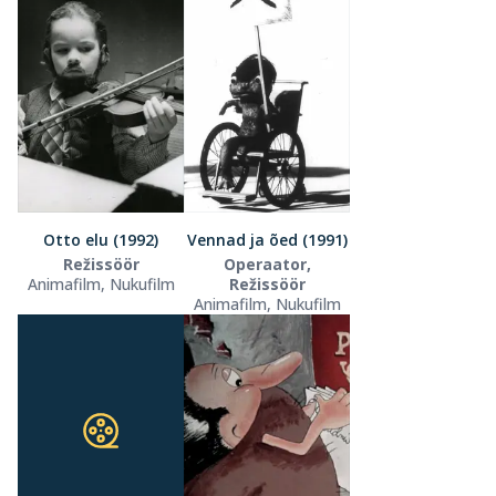
Otto elu (1992)
Vennad ja õed (1991)
Režissöör
Operaator,
Animafilm, Nukufilm
Režissöör
Animafilm, Nukufilm