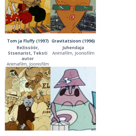
Tom ja Fluffy (1997)
Gravitatsioon (1996)
Režissöör,
Juhendaja
Stsenarist, Teksti
Animafilm, Joonisfilm
autor
Animafilm, Joonisfilm