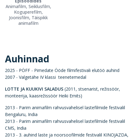
Episoodides
Animafilm, Seiklusfilm,
Koguperefilm,
Joonisfilm, Täispikk
animafilm
Auhinnad
2025 - PÖFF - Pimedate Ööde filmifestivali elutöö auhind
2007 - Valgetähe IV klassi teenetemedal
LOTTE JA KUUKIVI SALADUS
(2011, stsenarist, režissöör,
monteerija, kaasrežissöör Heiki Ernits)
2013 - Parim animafilm rahvusvahelisel lastefilmide festivalil
Bengaluru, India
2013 - Parim animafilm rahvusvahelisel lastefilmide festivalil
CMS, India
2013 - 3. auhind laste ja noorsoofilmide festivalil KINOJAZDA,