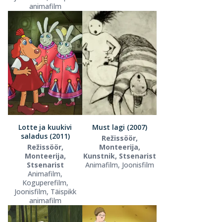
animafilm
Lotte ja kuukivi
Must lagi (2007)
saladus (2011)
Režissöör,
Režissöör,
Monteerija,
Monteerija,
Kunstnik, Stsenarist
Stsenarist
Animafilm, Joonisfilm
Animafilm,
Koguperefilm,
Joonisfilm, Täispikk
animafilm