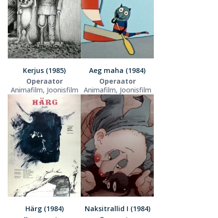
Kerjus (1985)
Aeg maha (1984)
Operaator
Operaator
Animafilm, Joonisfilm
Animafilm, Joonisfilm
Härg (1984)
Naksitrallid I (1984)