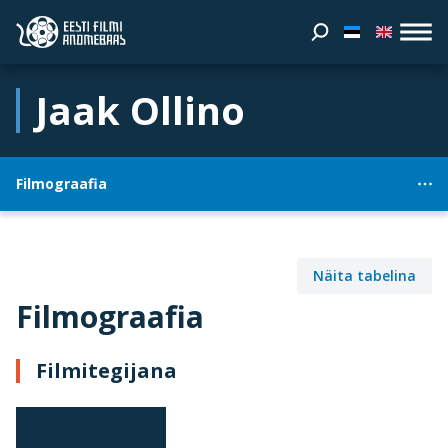
Jaak Ollino
Filmograafia
Näita tabelina
Filmograafia
Filmitegijana