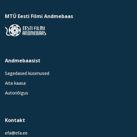
MTÜ Eesti Filmi Andmebaas
Andmebaasist
Sagedased küsimused
Aita kaasa
Autoriõigus
Kontakt
efa@efa.ee