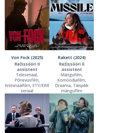
Von Fock (2025)
Rakett (2024)
Režissööri II
Režissööri II
assistent
assistent
Teleseriaal,
Mängufilm,
Põnevusfilm,
Komöödiafilm,
Kriminaalfilm, ETV/ERR
Draama, Täispikk
seriaal
mängufilm