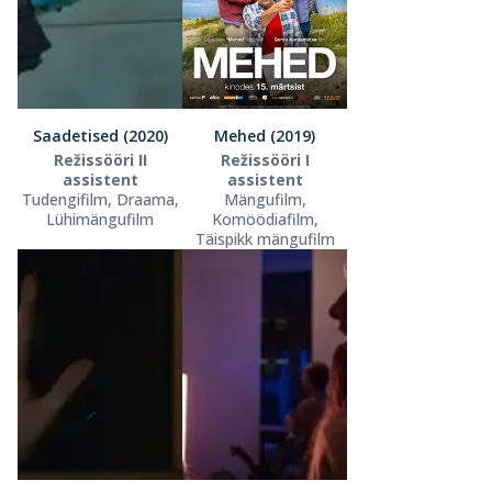
Saadetised (2020)
Mehed (2019)
Režissööri II
Režissööri I
assistent
assistent
Tudengifilm, Draama,
Mängufilm,
Lühimängufilm
Komöödiafilm,
Täispikk mängufilm