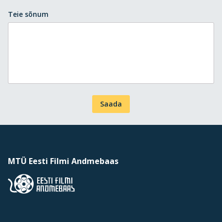
Teie sõnum
Saada
MTÜ Eesti Filmi Andmebaas