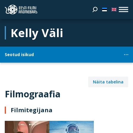
Kelly Väli
Seotud isikud
Näita tabelina
Filmograafia
Filmitegijana