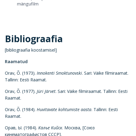
mängufilm
Bibliograafia
[bibliograafia koostamisel]
Raamatud
Orav, Õ. (1973).
Innokenti Smoktunovski
. Sari: Väike filmiraamat.
Tallinn: Eesti Raamat.
Orav, Õ. (1977).
Jüri Järvet
. Sari: Väike filmiraamat. Tallinn: Eesti
Raamat.
Orav, Õ. (1984).
Huvitavate kohtumiste aasta
. Tallinn: Eesti
Raamat.
Орав, Ы. (1984).
Калье Кийск
. Москва, [Союз
кинематографистов СССР].