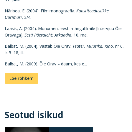
Näripea, E. (2004). Filmimonograafia.
Kunstiteaduslikke
Uurimusi
, 3/4.
Laasik, A. (2004). Monument eesti mängufilmile [intervjuu Õie
Oravaga].
Eesti Päevaleht: Arkaadia
, 10. mai.
Balbat, M. (2004). Vastab Õie Orav.
Teater. Muusika.
Kino
, nr 6,
lk 5–18, ill.
Balbat, M. (2009). Õie Orav – daam, kes e...
Loe rohkem
Seotud isikud