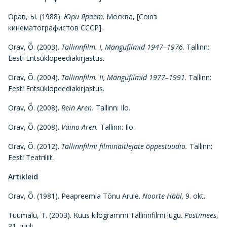
Орав, Ы. (1988).
Юри Ярвет
. Москва, [Союз
кинематографистов СССР].
Orav, Õ. (2003).
Tallinnfilm. I, Mängufilmid 1947–1976
. Tallinn:
Eesti Entsüklopeediakirjastus.
Orav, Õ. (2004).
Tallinnfilm. II, Mängufilmid 1977
–1991
. Tallinn:
Eesti Entsüklopeediakirjastus.
Orav, Õ. (2008).
Rein Aren.
Tallinn: Ilo.
Orav, Õ. (2008).
Väino Aren.
Tallinn: Ilo.
Orav, Õ. (2012).
Tallinnfilmi filminäitlejate õppestuudio.
Tallinn:
Eesti Teatriliit.
Artikleid
Orav, Õ. (1981). Peapreemia Tõnu Arule.
Noorte Hääl,
9. okt.
Tuumalu, T. (2003). Kuus kilogrammi Tallinnfilmi lugu.
Postimees
,
31. juuli.