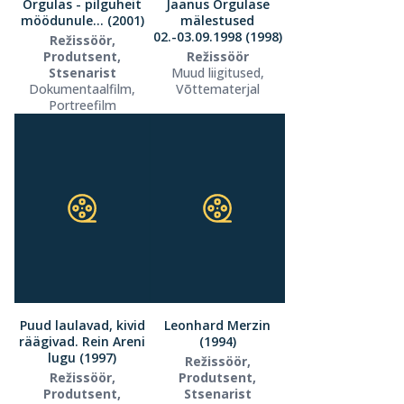
Orgulas - pilguheit
Jaanus Orgulase
möödunule... (2001)
mälestused
02.-03.09.1998 (1998)
Režissöör,
Produtsent,
Režissöör
Stsenarist
Muud liigitused,
Dokumentaalfilm,
Võttematerjal
Portreefilm
Puud laulavad, kivid
Leonhard Merzin
räägivad. Rein Areni
(1994)
lugu (1997)
Režissöör,
Režissöör,
Produtsent,
Produtsent,
Stsenarist