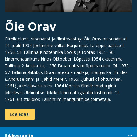
Õie Orav
Filmiloolane, stsenarist ja filmilavastaja Õie Orav on sündinud
16. juulil 1934 Jõelähtme vallas Harjumaal. Ta õppis aastatel
1950–51 Tallinna Kinotehnika koolis ja töötas 1951–56
kinomehaanikuna kinos Oktoober. Lõpetas 1954 eksternina
Tallinna 2. keskkooli, 1956 Draamateatri õppestuudio. Oli 1955–
57 Tallinna Riiklikus Draamateatris näitleja, mängis ka filmides
(„Andruse õnn” ja „Jahid merel”, 1955; „Juhuslik kohtumine”,
1961) ja telelavastustes. 1964 lõpetas filmidramaturgina
Moskvas Üleliidulise Riikliku Kinematograafia Instituudi. Oli
1961–63 stuudios Tallinnfilm mängufilmide toimetaja.
Loe edasi
Bibliograafia