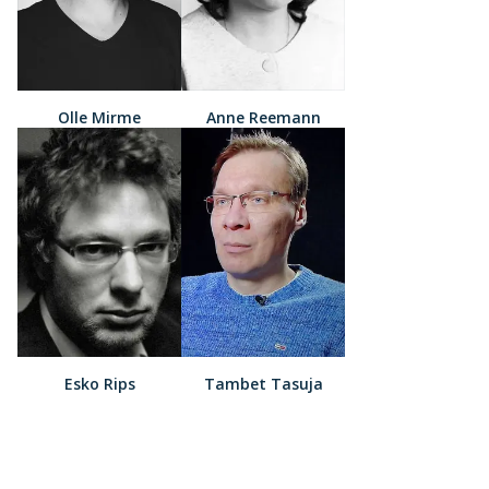
Olle Mirme
Anne Reemann
Esko Rips
Tambet Tasuja