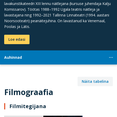
lavakunstikateedri XIII lennu näitlejana (kursuse juhendaja Kalju
Komissarov). Töötas 1988–1992 Ugala teatris näitleja ja
lavastajana ning 1992–2021 Tallinna Linnateatri (1994. aastani
Noorsooteatri) peanäitejuhina. On lavastanud ka Venemaal,
Poolas ja Lätis.
Loe edasi
Auhinnad
Näita tabelina
Filmograafia
Filmitegijana