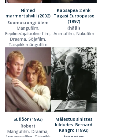
Nimed
Kapsapea 2 ehk
marmortahvlil (2002)
Tagasi Euroopasse
(1997)
Soomusrongi ülem
Mängufilm,
(hääl)
Eepiline/ajalooline film,
Animafilm, Nukufilm
Draama, Sõjafilm,
Täispikk mängufilm
Suflöör (1993)
Mälestus sinistes
kildudes. Bernard
Robert
Kangro (1992)
Mängufilm, Draama,
Armastusfilm, Täispikk
Joonatan