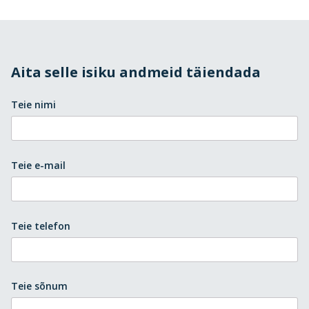
Aita selle isiku andmeid täiendada
Teie nimi
Teie e-mail
Teie telefon
Teie sõnum