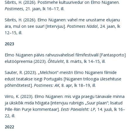
Sibrits, H. (2026). Postimehe kultuurivedur on Elmo Nüganen.
Postimees
, 21. jaan, lk 16–17, ill.
Sibrits, H. (2026). Elmo Nüganen: vahel me unustame elujanu
ära, mul on see suur! [Intervjuu].
Postimees Nädal
, 24. jaan, lk
12–15, ill.
2023
Elmo Nüganen pälvis rahvusvahelisel filmifestivalil [Fantasporto]
elutööpreemia (2023).
Õhtuleht
, 8. märts, lk 14–15, ill.
Sauter, R. (2023). „Melchiori“-meistri Elmo Nüganeni filmide
edust teatakse isegi Portugalis [Nüganen triloogia ülesehituse
põhimõtetest].
Postimees: AK,
8. apr, lk 18–19, ill.
Virro, K. (2023). Elmo Nüganen: mis viga praegu tänavale minna
ja ükskõik mida hõigata [intervjuu rubriigis „Suur plaan“; lisatud
Pille-Riin Purje kommentaar].
Eesti Päevaleht: LP
, 14. juuli, lk 16–
22, ill.
2022