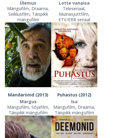
Ülemus
Lotte vanaisa
Mängufilm, Draama,
Teleseriaal,
Seiklusfilm, Täispikk
Muinasjuttfilm,
mängufilm
ETV/ERR seriaal
Mandariinid (2013)
Puhastus (2012)
Margus
Isa
Mängufilm, Sõjafilm,
Mängufilm, Draama,
Täispikk mängufilm
Täispikk mängufilm