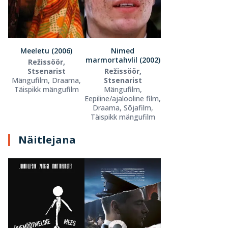
Meeletu (2006)
Nimed
marmortahvlil (2002)
Režissöör,
Stsenarist
Režissöör,
Mängufilm, Draama,
Stsenarist
Täispikk mängufilm
Mängufilm,
Eepiline/ajalooline film,
Draama, Sõjafilm,
Täispikk mängufilm
Näitlejana