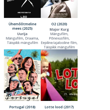
Ühemõõtmeline
O2 (2020)
mees (2025)
Major Kurg
Uurija
Mängufilm,
Mängufilm, Draama,
Põnevusfilm,
Täispikk mängufilm
Eepiline/ajalooline film,
Täispikk mängufilm
Portugal (2018)
Lotte lood (2017)