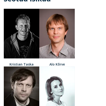
Kristian Taska
Alo Kõrve