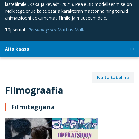
lastefilmile „Kaka ja kevad” (2021). Peale 3D modelleerimise on
Mälk tegelenud ka telesarja karakteranimaatorina ning teinud
animatsiooni dokumentaalfilmile ja muuseumidele.
Täpsemalt:
Persona grata
Mattias Mälk
Aita kaasa
Näita tabelina
Filmograafia
Filmitegijana