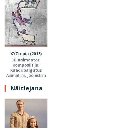
XYZtopia (2013)
3D animaator,
Komposiitija,
Kaadripaigutus
Animafilm, Joonisfilm
Näitlejana