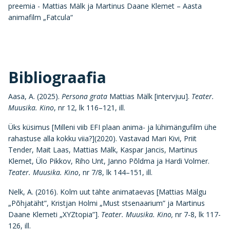
preemia - Mattias Mälk ja Martinus Daane Klemet – Aasta
animafilm „Fatcula“
Bibliograafia
Aasa, A. (2025).
Persona grata
Mattias Mälk [intervjuu].
Teater.
Muusika. Kino
, nr 12, lk 116–121, ill.
Üks küsimus [Milleni viib EFI plaan anima- ja lühimängufilm ühe
rahastuse alla kokku viia?](2020). Vastavad Mari Kivi, Priit
Tender, Mait Laas, Mattias Mälk, Kaspar Jancis, Martinus
Klemet, Ülo Pikkov, Riho Unt, Janno Põldma ja Hardi Volmer.
Teater. Muusika. Kino
, nr 7/8, lk 144–151, ill.
Nelk, A. (2016). Kolm uut tähte animataevas [Mattias Mälgu
„Põhjatäht”, Kristjan Holmi „Must stsenaarium” ja Martinus
Daane Klemeti „XYZtopia”].
Teater. Muusika. Kino,
nr 7-8, lk 117-
126, ill.