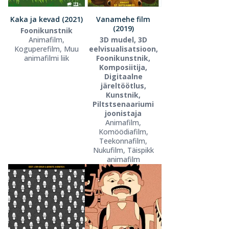
Kaka ja kevad (2021)
Vanamehe film
(2019)
Foonikunstnik
Animafilm,
3D mudel, 3D
Koguperefilm, Muu
eelvisualisatsioon,
animafilmi liik
Foonikunstnik,
Komposiitija,
Digitaalne
järeltöötlus,
Kunstnik,
Piltstsenaariumi
joonistaja
Animafilm,
Komöödiafilm,
Teekonnafilm,
Nukufilm, Täispikk
animafilm