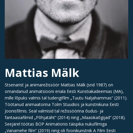
Mattias Mälk
Stsenarist ja animarežissöör Mattias Mälk (snd 1987) on
omandanud animatsiooni eriala Eesti Kunstiakadeemias (MA),
mille lõpuks valmis tal tudengifilm „Tuutu Naljahammas“ (2011).
Töötanud animaatorina Tolm Stuudios ja kunstnikuna Eesti
Joonisfilmis. Seal valmisid tal režissöörina õudus- ja
fantaasiafilmid „Põhjatäht“ (2014) ning „Maasikaõgijad“ (2018).
Seejärel töötas BOP Animationis täispika nukufilmiga
„Vanamehe film” (2019) ning oli foonikunstnik A Film Eesti