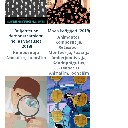
Briljantsuse
Maasikaõgijad (2018)
demonstratsioon
Animaator,
neljas vaatuses
Komposiitija,
(2018)
Režissöör,
Komposiitija
Monteerija, Faasi-ja
Animafilm, Joonisfilm
ümberjoonistaja,
Kaadripaigutus,
Stsenarist
Animafilm, Joonisfilm