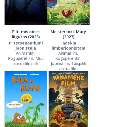
Pilt, mis öösel
Meisterkokk Mary
liigutas (2023)
(2023)
Piltstsenaariumi
Faasi-ja
joonistaja
ümberjoonistaja
Animafilm,
Animafilm,
Koguperefilm, Muu
Koguperefilm,
animafilmi liik
Joonisfilm, Täispikk
animafilm