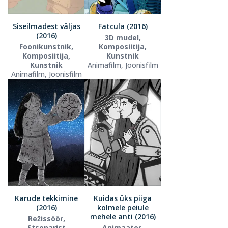
Siseilmadest väljas
Fatcula (2016)
(2016)
3D mudel,
Foonikunstnik,
Komposiitija,
Komposiitija,
Kunstnik
Kunstnik
Animafilm, Joonisfilm
Animafilm, Joonisfilm
Karude tekkimine
Kuidas üks piiga
(2016)
kolmele peiule
mehele anti (2016)
Režissöör,
Stsenarist
Animaator,