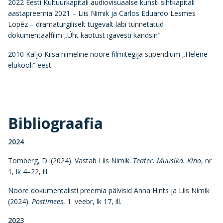
2022 Eesti Kultuurkapitali audiovisuaalse kunsti sihtkapitali
aastapreemia 2021 – Liis Nimik ja Carlos Eduardo Lesmes
Lopéz – dramaturgiliselt tugevalt läbi tunnetatud
dokumentaalfilm „Üht kaotust igavesti kandsin"
2010 Kaljo Kiisa nimeline noore filmitegija stipendium „Helene
elukooli” eest
Bibliograafia
2024
Tomberg, D. (2024). Vastab Liis Nimik.
Teater. Muusika. Kino
, nr
1, lk 4–22, ill.
Noore dokumentalisti preemia pälvisid Anna Hints ja Liis Nimik
(2024).
Postimees
, 1. veebr, lk 17, ill.
2023