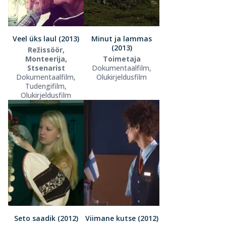
Veel üks laul (2013)
Minut ja lammas
(2013)
Režissöör,
Monteerija,
Toimetaja
Stsenarist
Dokumentaalfilm,
Dokumentaalfilm,
Olukirjeldusfilm
Tudengifilm,
Olukirjeldusfilm
Seto saadik (2012)
Viimane kutse (2012)