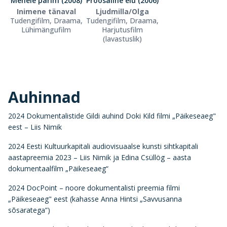
Mehele parim (2008)
Proosaline elu (2006)
Inimene tänaval
Ljudmilla/Olga
Tudengifilm, Draama,
Tudengifilm, Draama,
Lühimängufilm
Harjutusfilm
(lavastuslik)
Auhinnad
2024 Dokumentalistide Gildi auhind Doki Kild filmi „Päikeseaeg"
eest – Liis Nimik
2024 Eesti Kultuurkapitali audiovisuaalse kunsti sihtkapitali
aastapreemia 2023 – Liis Nimik ja Edina Csüllög – aasta
dokumentaalfilm „Päikeseaeg“
2024 DocPoint – noore dokumentalisti preemia filmi
„Päikeseaeg" eest (kahasse Anna Hintsi „Savvusanna
sõsaratega”)