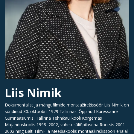
Liis Nimik
Dokumentalist ja mängufilmide montaažirežissöör Liis Nimik on
sündinud 30. oktoobril 1979 Tallinnas. Õppinud Kuressaare
Gümnaasiumis, Tallinna Tehnikaülikooli Kõrgemas
Majanduskoolis 1998–2002, vahetusüliõpilasena Rootsis 2001–
2002 ning Balti Filmi- ja Meediakoolis montaažirežissööri erialal