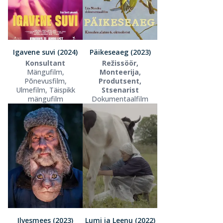
Igavene suvi (2024)
Päikeseaeg (2023)
Konsultant
Režissöör,
Mängufilm,
Monteerija,
Põnevusfilm,
Produtsent,
Ulmefilm, Täispikk
Stsenarist
mängufilm
Dokumentaalfilm
Ilvesmees (2023)
Lumi ja Leenu (2022)