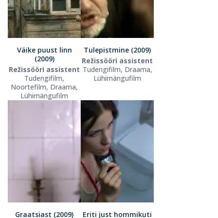
Väike puust linn
Tulepistmine (2009)
(2009)
Režissööri assistent
Režissööri assistent
Tudengifilm, Draama,
Tudengifilm,
Lühimängufilm
Noortefilm, Draama,
Lühimängufilm
Graatsiast (2009)
Eriti just hommikuti