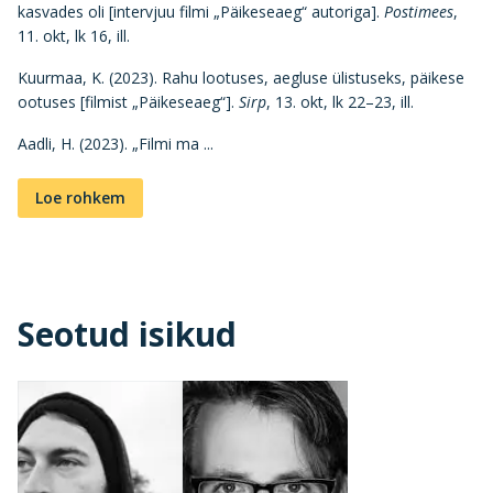
kasvades oli [intervjuu filmi „Päikeseaeg“ autoriga].
Postimees
,
11. okt, lk 16, ill.
Kuurmaa, K. (2023). Rahu lootuses, aegluse ülistuseks, päikese
ootuses [filmist „Päikeseaeg“].
Sirp
, 13. okt, lk 22–23, ill.
Aadli, H. (2023). „Filmi ma ...
Loe rohkem
Seotud isikud