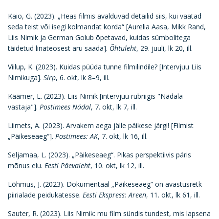
Kaio, G. (2023). „Heas filmis avalduvad detailid siis, kui vaatad
seda teist või isegi kolmandat korda“ [Aurelia Aasa, Mikk Rand,
Liis Nimik ja German Golub õpetavad, kuidas sümbolitega
täidetud linateosest aru saada].
Õhtuleht
, 29. juuli, lk 20, ill.
Viilup, K. (2023). Kuidas püüda tunne filmilindile? [Intervjuu Liis
Nimikuga].
Sirp
, 6. okt, lk 8–9, ill.
Käämer, L. (2023). Liis Nimik [intervjuu rubriigis "Nädala
vastaja"].
Postimees Nädal
, 7. okt, lk 7, ill.
Liimets, A. (2023). Arvakem aega jälle päikese järgi! [Filmist
„Päikeseaeg“].
Postimees: AK
, 7. okt, lk 16, ill.
Seljamaa, L. (2023). „Päikeseaeg“. Pikas perspektiivis päris
mõnus elu.
Eesti Päevaleht
, 10. okt, lk 12, ill.
Lõhmus, J. (2023). Dokumentaal „Päikeseaeg“ on avastusretk
piirialade peidukatesse.
Eesti Ekspress: Areen
, 11. okt, lk 61, ill.
Sauter, R. (2023). Liis Nimik: mu film sündis tundest, mis lapsena