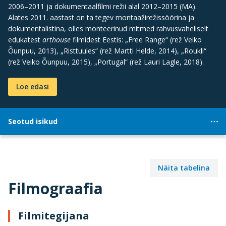
2006–2011 ja dokumentaalfilmi režii alal 2012–2015 (MA).
Alates 2011. aastast on ta tegev montaažirežissöörina ja
dokumentalistina, olles monteerinud mitmed rahvusvaheliselt
edukatest
arthouse
filmidest Eestis: „Free Range“ (rež Veiko
Õunpuu, 2013), „Risttuules“ (rež Martti Helde, 2014), „Roukli“
(rež Veiko Õunpuu, 2015), „Portugal“ (rež Lauri Lagle, 2018).
Loe edasi
Seotud isikud
Näita tabelina
Filmograafia
Filmitegijana