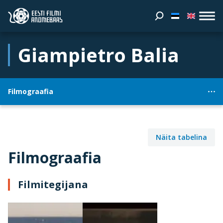
Giampietro Balia
Filmograafia
Näita tabelina
Filmograafia
Filmitegijana