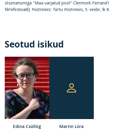
stsenariumiga "Maa varjatud pool" Clermont-Ferrand'i
filmifestivalil].
Postimees: Tartu Postimees,
5. veebr, lk 8.
Seotud isikud
Edina Csüllög
Martin Liira