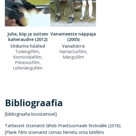
Juhe, kiip ja suitsev
Vanameeste näppaja
kaheraudne (2012)
(2005)
Sõdurite hääled
Vanahärra
Tudengifilm,
Harrastusfilm,
Komöödiafilm,
Mängufilm
Põnevusfilm,
Lühimängufilm
Bibliograafia
[bibliograafia koostamisel]
Tartlasest stsenarist läheb Prantsusmaale festivalile (2018).
[Plank Filmi stsenarist Urmas Nimetu oma lühifilmi