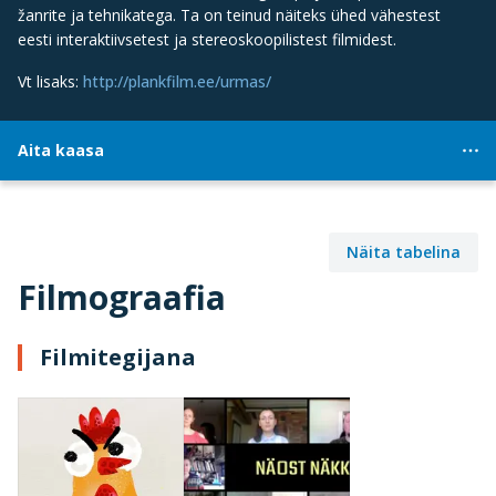
žanrite ja tehnikatega. Ta on teinud näiteks ühed vähestest
eesti interaktiivsetest ja stereoskoopilistest filmidest.
Vt lisaks:
http://plankfilm.ee/urmas/
Aita kaasa
Näita tabelina
Filmograafia
Filmitegijana