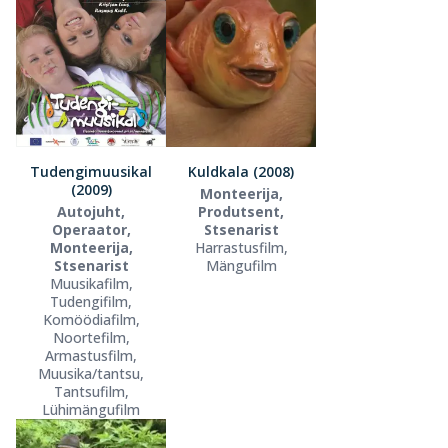
Tudengimuusikal
Kuldkala (2008)
(2009)
Monteerija,
Autojuht,
Produtsent,
Operaator,
Stsenarist
Monteerija,
Harrastusfilm,
Stsenarist
Mängufilm
Muusikafilm,
Tudengifilm,
Komöödiafilm,
Noortefilm,
Armastusfilm,
Muusika/tantsu,
Tantsufilm,
Lühimängufilm