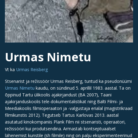
Urmas Nimetu
Vt ka
Urmas Reisberg
Stsenarist ja režissöör Urmas Reisberg, tuntud ka pseudonüümi
Urmas Nimetu
kaudu, on sündinud 5. aprillil 1983. aastal. Ta on
õppinud Tartu ülikoolis ajakirjandust (BA 2007), Taani
ajakirjanduskoolis tele-dokumentalistikat ning Balti Filmi- ja
Meediakoolis filmioperaatori ja -valgustaja erialal (magistrikraad
filmikunstis 2012). Tegutseb Tartus Karlovas 2013. aastal
asutatud kinokompaniis Plank Film nii stsenaristi, operaatori,
režissööri kui produtsendina. Armastab kontseptuaalset
lähenemist kunstile (sh filmile) ning on palju eksperimenteerinud