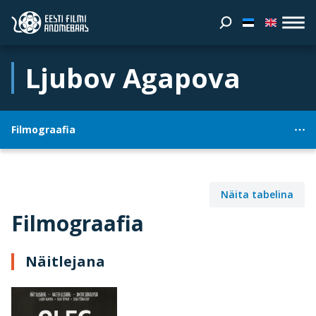
Ljubov Agapova
Filmograafia
Näita tabelina
Filmograafia
Näitlejana