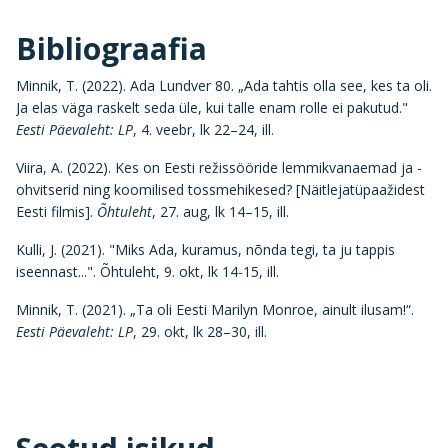
Bibliograafia
Minnik, T. (2022). Ada Lundver 80. „Ada tahtis olla see, kes ta oli.
Ja elas väga raskelt seda üle, kui talle enam rolle ei pakutud."
Eesti Päevaleht: LP
, 4. veebr, lk 22–24, ill.
Viira, A. (2022). Kes on Eesti režissööride lemmikvanaemad ja -
ohvitserid ning koomilised tossmehikesed? [Näitlejatüpaažidest
Eesti filmis].
Õhtuleht
, 27. aug, lk 14–15, ill.
Kulli, J. (2021). "Miks Ada, kuramus, nõnda tegi, ta ju tappis
iseennast...". Õhtuleht, 9. okt, lk 14-15, ill.
Minnik, T. (2021). „Ta oli Eesti Marilyn Monroe, ainult ilusam!“.
Eesti Päevaleht: LP
, 29. okt, lk 28–30, ill.