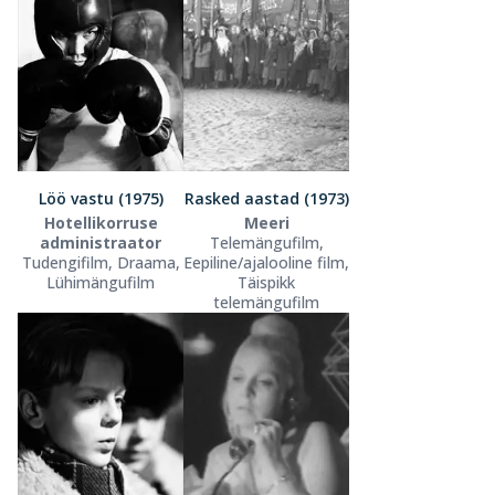
Löö vastu (1975)
Rasked aastad (1973)
Hotellikorruse
Meeri
administraator
Telemängufilm,
Tudengifilm, Draama,
Eepiline/ajalooline film,
Lühimängufilm
Täispikk
telemängufilm