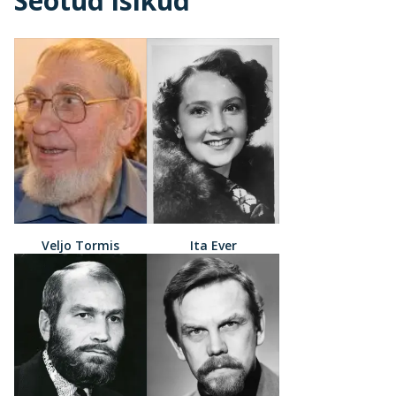
Seotud isikud
Veljo Tormis
Ita Ever