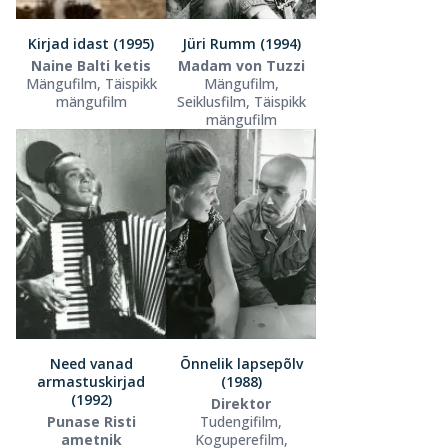
Kirjad idast (1995)
Jüri Rumm (1994)
Naine Balti ketis
Madam von Tuzzi
Mängufilm, Täispikk
Mängufilm,
mängufilm
Seiklusfilm, Täispikk
mängufilm
Need vanad
Õnnelik lapsepõlv
armastuskirjad
(1988)
(1992)
Direktor
Punase Risti
Tudengifilm,
ametnik
Koguperefilm,