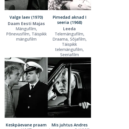
Valge laev (1970)
Pimedad aknad I
seeria (1968)
Daam Eesti Majas
Mängufilm,
Leeda
Põnevusfilm, Täispikk
Telemängufilm,
mängufilm
Draama, Sõjafilm,
Täispikk
telemängufilm,
Seeriafilm
Keskpäevane praam
Mis juhtus Andres