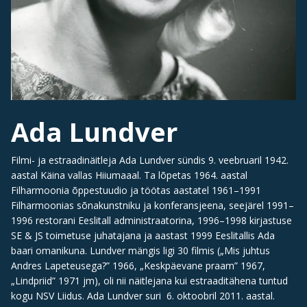
Ada Lundver
Filmi- ja estraadinäitleja Ada Lundver sündis 9. veebruaril 1942.
aastal Käina vallas Hiiumaaal. Ta lõpetas 1964. aastal
Filharmoonia õppestuudio ja töötas aastatel 1961–1991
Filharmoonias sõnakunstniku ja konferansjeena, seejärel 1991–
1996 restorani Eeslitall administraatorina, 1996–1998 kirjastuse
SE & JS toimetuse juhatajana ja aastast 1999 Eeslitallis Ada
baari omanikuna. Lundver mängis ligi 30 filmis („Mis juhtus
Andres Lapeteusega?” 1966, „Keskpäevane praam” 1967,
„Lindpriid” 1971 jm), oli nii näitlejana kui estraaditähena tuntud
kogu NSV Liidus. Ada Lundver suri 6. oktoobril 2011. aastal.