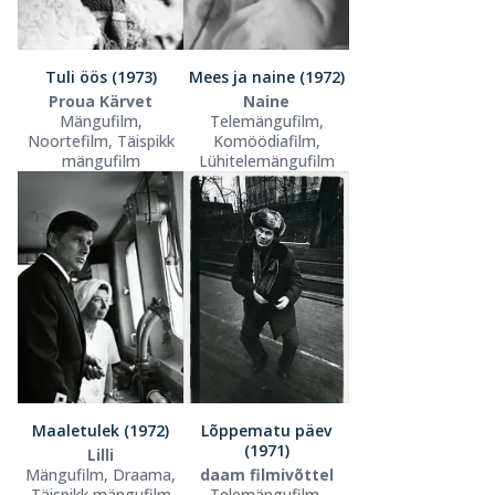
Tuli öös (1973)
Mees ja naine (1972)
Proua Kärvet
Naine
Mängufilm,
Telemängufilm,
Noortefilm, Täispikk
Komöödiafilm,
mängufilm
Lühitelemängufilm
Maaletulek (1972)
Lõppematu päev
(1971)
Lilli
Mängufilm, Draama,
daam filmivõttel
Täispikk mängufilm
Telemängufilm,