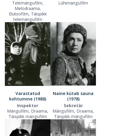
Telemängufilm,
Lühimängufilm
Melodraama,
Eluloofilm, Täispikk
telemängufilm
Varastatud
Naine kütab sauna
kohtumine (1988)
(1978)
Inspektor
Sekretär
Mängufilm, Draama,
Mängufilm, Draama,
Täispikk mängufilm
Täispikk mängufilm