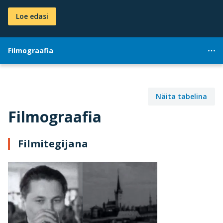
Loe edasi
Filmograafia
Näita tabelina
Filmograafia
Filmitegijana