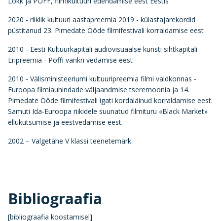
Lokk ja PÖFF, filmikultuuri edendamise eest Eestis
2020 - riiklik kultuuri aastapreemia 2019 - külastajarekordid
püstitanud 23. Pimedate Ööde filmifestivali korraldamise eest
2010 - Eesti Kultuurkapitali audiovisuaalse kunsti sihtkapitali
Eripreemia - Pöffi vankri vedamise eest
2010 - Välisministeeriumi kultuuripreemia filmi valdkonnas -
Euroopa filmiauhindade väljaandmise tseremoonia ja 14.
Pimedate Ööde filmifestivali igati kordaläinud korraldamise eest.
Samuti Ida-Euroopa riikidele suunatud filmituru «Black Market»
ellukutsumise ja eestvedamise eest.
2002 – Valgetähe V klassi teenetemärk
Bibliograafia
[bibliograafia koostamisel]