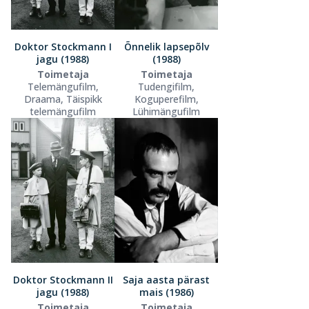
Doktor Stockmann I
Õnnelik lapsepõlv
jagu (1988)
(1988)
Toimetaja
Toimetaja
Telemängufilm,
Tudengifilm,
Draama, Täispikk
Koguperefilm,
telemängufilm
Lühimängufilm
Doktor Stockmann II
Saja aasta pärast
jagu (1988)
mais (1986)
Toimetaja
Toimetaja