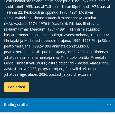
Eesti filmindustegelane ja filmiõppejõud Tiina Lokk on sündinud
1. oktoobril 1955. aastal Tallinnas. Ta on lõpetanud 1974. aastal
Tallinna 22. Keskkooli ja õppinud 1976–1981 Moskvas
Rahvusvahelises Filmiinstituudis filmiteooriat ja -kriitikat
(MA). Aastatel 1974–1976 töötas Lokk Riiklikus filmilevi ja
reklaamifirmas Meedium, 1981–1991 Tallinnfilmi stuudios
käsikirjatoimetaja ja kunstinõukogu aseesimehena, 1991–1992
filmiajakirja Multimedia peatoimetajana, 1992–1993 Pilt ja Sõna
peatoimetajana, 1992–1993 animatsioonistuudio B
peatoimetaja ja käsikirjatoimetajana, 1993–2001 OÜ Filmimax
juhatuse esimehe ja hankejuhina. Tiina Lokk on üks Pimedate
Ööde Filmifestivali (PÖFF) asutajatest 1997. aastal. Alates 1998.
aastast on ta PÖFFi programmijuht, festivali direktor ja
juhatuse liige, alates 2026. aastast jätkab direktorina.
Loe edasi
Bibliograafia