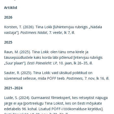
Artiklid
2026
Korsten, T. (2026). Tiina Lokk [lühiintervjuu rubriigis „Nädala
vastaja“].
Postimees Nädal
, 7. veebr, lk 7, ill.
2025
Raun, M. (2025). Tiina Lokk: olen tänu oma kirele ja
täiusepüüdlustele kaks korda läbi põlenud [intervjuu rubriigis
„Suur plaan“].
Eesti Päevaleht: LP,
10. jaan, lk 26–35, ill.
Sauter, R. (2025). Tiina Lokk: vaid üksikud poliitikud on
süvenenud sellesse, mida PÖFF teeb.
Postimees
, 7. nov, lk 16, ill.
2021–2024
Luide, S. (2024). Gurmaanist filmiekspert, kes retseptist näpuga
järge ei aja [portreelugu Tiina Lokist, kes on Eesti mõjukate
edetabelis 96. kohal. Lisatud PÖFF-i töökorralduse kirjeldus].