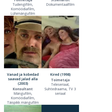
Tudengifilm,
Dokumentaalfilm
Komöödiafilm,
Lühimängufilm
Vanad ja kobedad
Kired (1998)
saavad jalad alla
Toimetaja
(2003)
Teleseriaal,
Konsultant
Suhtedraama, TV 3
Mängufilm,
seriaal
Komöödiafilm,
Täispikk mängufilm