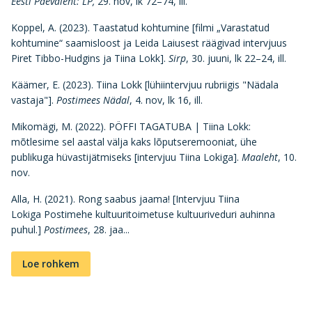
Eesti Päevaleht: LP,
29. nov, lk 72–74, ill.
Koppel, A. (2023). Taastatud kohtumine [filmi „Varastatud
kohtumine“ saamisloost ja Leida Laiusest räägivad intervjuus
Piret Tibbo-Hudgins ja Tiina Lokk].
Sirp
, 30. juuni, lk 22–24, ill.
Käämer, E. (2023). Tiina Lokk [lühiintervjuu rubriigis "Nädala
vastaja"].
Postimees Nädal
, 4. nov, lk 16, ill.
Mikomägi, M. (2022). PÖFFI TAGATUBA | Tiina Lokk:
mõtlesime sel aastal välja kaks lõputseremooniat, ühe
publikuga hüvastijätmiseks [intervjuu Tiina Lokiga].
Maaleht
, 10.
nov.
Alla, H. (2021). Rong saabus jaama! [Intervjuu Tiina
Lokiga Postimehe kultuuritoimetuse kultuuriveduri auhinna
puhul.]
Postimees
, 28. jaa...
Loe rohkem