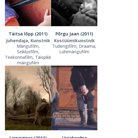
Täitsa lõpp (2011)
Põrgu Jaan (2011)
Juhendaja, Kunstnik
Kostüümikunstnik
Mängufilm,
Tudengifilm, Draama,
Seiklusfilm,
Lühimängufilm
Teekonnafilm, Täispikk
mängufilm
Leipzigisse (2011)
Järjekordne