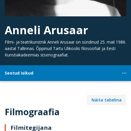
Anneli Arusaar
Filmi- ja teatrikunstnik Anneli Arusaar on sündinud 25. mail 1986.
aastal Tallinnas. Õppinud Tartu Ülikoolis filosoofiat ja Eesti
Kunstiakadeemias stsenograafiat.
Seotud isikud
Näita tabelina
Filmograafia
Filmitegijana