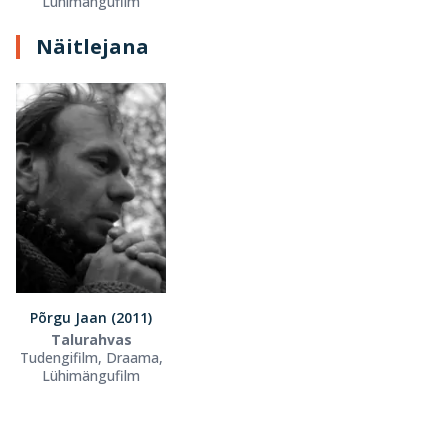
Lühimängufilm
Näitlejana
Põrgu Jaan (2011)
Talurahvas
Tudengifilm, Draama,
Lühimängufilm