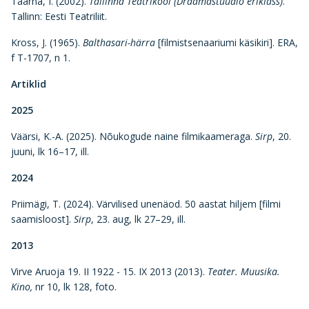
Taarna, I. (2002).
Tallinna Teatrikool (Draamastuudio eriklass)
.
Tallinn: Eesti Teatriliit.
Kross, J. (1965).
Balthasari-härra
[filmistsenaariumi käsikiri]. ERA,
f T-1707, n 1.
Artiklid
2025
Väärsi, K.-A. (2025). Nõukogude naine filmikaameraga.
Sirp
, 20.
juuni, lk 16–17, ill.
2024
Priimägi, T. (2024). Värvilised unenäod. 50 aastat hiljem [filmi
saamisloost].
Sirp
, 23. aug, lk 27–29, ill.
2013
Virve Aruoja 19. II 1922 - 15. IX 2013 (2013).
Teater. Muusika.
Kino,
nr 10, lk 128, foto.