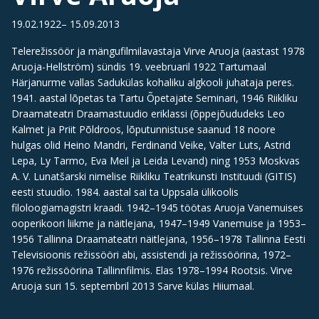
19.02.1922– 15.09.2013
Telerežissöör ja mängufilmilavastaja Virve Aruoja (aastast 1978
Aruoja-Hellström) sündis 19. veebruaril 1922 Tartumaal
Härjanurme vallas Sadukülas kohaliku algkooli juhataja peres.
1941. aastal lõpetas ta Tartu Õpetajate Seminari, 1946 Riikliku
Draamateatri Draamastuudio eriklassi (õppejõududeks Leo
Kalmet ja Priit Põldroos, lõputunnistuse saanud 18 noore
hulgas olid Heino Mandri, Ferdinand Veike, Valter Luts, Astrid
Lepa, Ly Tarmo, Eva Meil ja Leida Levand) ning 1953 Moskvas
A. V. Lunatšarski nimelise Riikliku Teatrikunsti Instituudi (GITIS)
eesti stuudio. 1984. aastal sai ta Uppsala ülikoolis
filoloogiamagistri kraadi. 1942–1945 töötas Aruoja Vanemuises
ooperikoori liikme ja näitlejana, 1947–1949 Vanemuise ja 1953–
1956 Tallinna Draamateatri näitlejana, 1956–1978 Tallinna Eesti
Televisioonis režissööri abi, assistendi ja režissöörina, 1972–
1976 režissöörina Tallinnfilmis. Elas 1978–1994 Rootsis. Virve
Aruoja suri 15. septembril 2013 Sarve külas Hiiumaal.