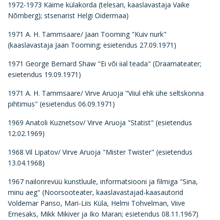
1972-1973 Käime külakorda (telesari, kaaslavastaja Vaike
Nõmberg); stsenarist Helgi Oidermaa)
1971 A. H. Tammsaare/ Jaan Tooming "Kuiv nurk"
(kaaslavastaja Jaan Tooming; esietendus 27.09.1971)
1971 George Bernard Shaw "Ei või iial teada" (Draamateater;
esietendus 19.09.1971)
1971 A. H. Tammsaare/ Virve Aruoja "Viiul ehk ühe seltskonna
pihtimus" (esietendus 06.09.1971)
1969 Anatoli Kuznetsov/ Virve Aruoja "Statist" (esietendus
12.02.1969)
1968 Vil Lipatov/ Virve Aruoja "Mister Twister" (esietendus
13.04.1968)
1967 nailonrevüü kunstluule, informatsiooni ja filmiga "Sina,
minu aeg" (Noorsooteater, kaaslavastajad-kaasautorid
Voldemar Panso, Mari-Liis Küla, Helmi Tohvelman, Viive
Ernesaks, Mikk Mikiver ja Iko Maran; esietendus 08.11.1967)