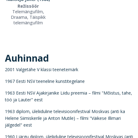
Režissöör
Telemängufilm,
Draama, Täispikk
telemängufilm
Auhinnad
2001 Valgetähe V klassi teenetemärk
1967 Eesti NSV teeneline kunstitegelane
1963 Eesti NSV Ajakirjanike Liidu preemia – filmi "Mõistus, tahe,
töö ja Lauter" eest
1963 diplom, üleliiduline televisioonifestival Moskvas (anti ka
Helene Siimiskerile ja Anton Mutile) – filmi "Väikese Illimari
jälgedel" eest
1960 I järgu diplom, üleliiduline televisioonifestival Moskvas (anti