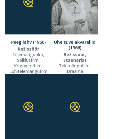
Peegliahv (1966)
Ühe suve akvarellid
(1966)
Režissöör
Telemängufilm,
Režissöör,
Seiklusfilm,
Stsenarist
Koguperefilm,
Telemängufilm,
Lühitelemängufilm
Draama