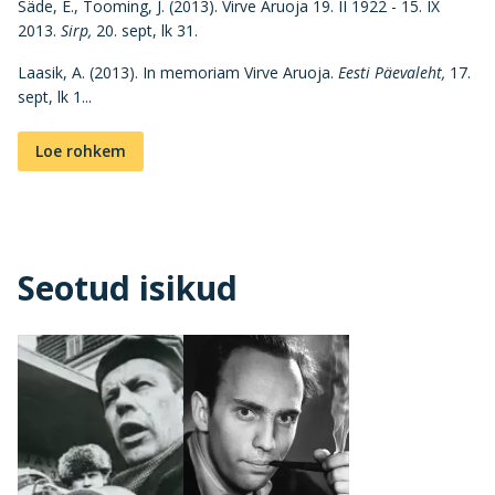
Säde, E., Tooming, J. (2013). Virve Aruoja 19. II 1922 - 15. IX
2013.
Sirp,
20. sept, lk 31.
Laasik, A. (2013). In memoriam Virve Aruoja.
Eesti Päevaleht,
17.
sept, lk 1...
Loe rohkem
Seotud isikud