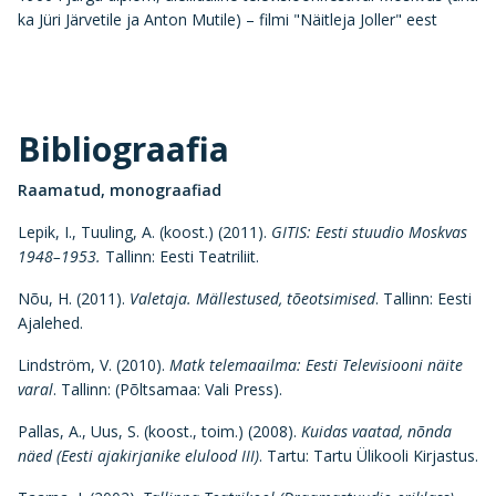
ka Jüri Järvetile ja Anton Mutile) – filmi "Näitleja Joller" eest
Bibliograafia
Raamatud, monograafiad
Lepik, I., Tuuling, A. (koost.) (2011).
GITIS: Eesti stuudio Moskvas
1948–1953.
Tallinn: Eesti Teatriliit.
Nõu, H. (2011).
Valetaja. Mällestused, tõeotsimised
. Tallinn: Eesti
Ajalehed.
Lindström, V. (2010).
Matk telemaailma: Eesti Televisiooni näite
varal
. Tallinn: (Põltsamaa: Vali Press).
Pallas, A., Uus, S. (koost., toim.) (2008).
Kuidas vaatad, nõnda
näed (Eesti ajakirjanike elulood III)
. Tartu: Tartu Ülikooli Kirjastus.