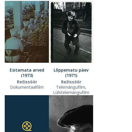
Esitamata arved
Lõppematu päev
(1973)
(1971)
Režissöör
Režissöör
Dokumentaalfilm
Telemängufilm,
Lühitelemängufilm