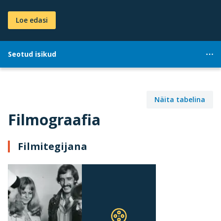
Loe edasi
Seotud isikud
Näita tabelina
Filmograafia
Filmitegijana