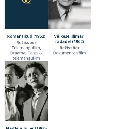
Romantikud (1962)
Väikese Illimari
radadel (1962)
Režissöör
Telemängufilm,
Režissöör
Draama, Täispikk
Dokumentaalfilm
telemängufilm
Näitleja Joller (1960)