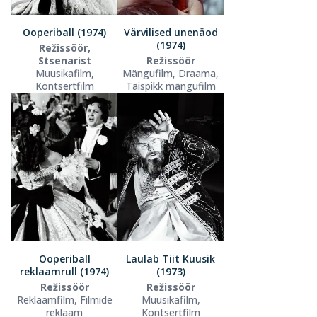
Ooperiball (1974)
Värvilised unenäod
(1974)
Režissöör,
Stsenarist
Režissöör
Muusikafilm,
Mängufilm, Draama,
Kontsertfilm
Täispikk mängufilm
Ooperiball
Laulab Tiit Kuusik
reklaamrull (1974)
(1973)
Režissöör
Režissöör
Reklaamfilm, Filmide
Muusikafilm,
reklaam
Kontsertfilm