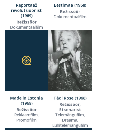
Reportaaž
Eestimaa (1968)
revolutsioonist
Režissöör
(1969)
Dokumentaalfilm
Režissöör
Dokumentaalfilm
Made in Estonia
Tädi Rose (1968)
(1968)
Režissöör,
Režissöör
Stsenarist
Reklaamfilm,
Telemängufilm,
Promofilm
Draama,
Lühitelemängufilm