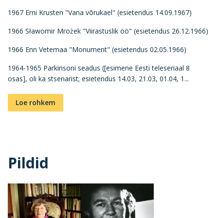
1967 Erni Krusten "Vana võrukael" (esietendus 14.09.1967)
1966 Sławomir Mrożek "Viirastuslik öö" (esietendus 26.12.1966)
1966 Enn Vetemaa "Monument" (esietendus 02.05.1966)
1964-1965 Parkinsoni seadus ([esimene Eesti teleseriaal 8
osas], oli ka stsenarist; esietendus 14.03, 21.03, 01.04, 1...
Loe rohkem
Pildid