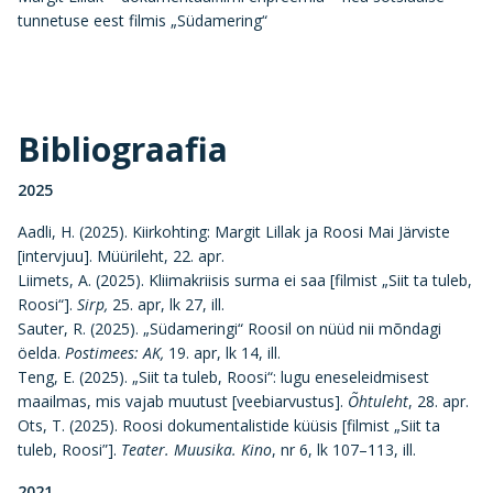
tunnetuse eest filmis „Südamering“
Bibliograafia
2025
Aadli, H. (2025). Kiirkohting: Margit Lillak ja Roosi Mai Järviste
[intervjuu]. Müürileht, 22. apr.
Liimets, A. (2025). Kliimakriisis surma ei saa [filmist „Siit ta tuleb,
Roosi“].
Sirp,
25. apr, lk 27, ill.
Sauter, R. (2025). „Südameringi“ Roosil on nüüd nii mõndagi
öelda.
Postimees: AK,
19. apr, lk 14, ill.
Teng, E. (2025). „Siit ta tuleb, Roosi“: lugu eneseleidmisest
maailmas, mis vajab muutust [veebiarvustus].
Õhtuleht
, 28. apr.
Ots, T. (2025). Roosi dokumentalistide küüsis [filmist „Siit ta
tuleb, Roosi”].
Teater. Muusika. Kino
, nr 6, lk 107–113, ill.
2021