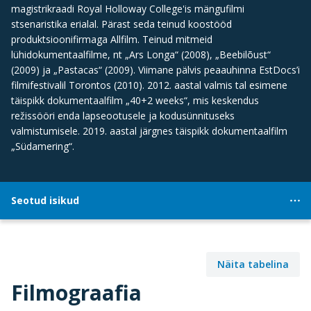
magistrikraadi Royal Holloway College'is mängufilmi
stsenaristika erialal. Pärast seda teinud koostööd
produktsioonifirmaga Allfilm. Teinud mitmeid
lühidokumentaalfilme, nt „Ars Longa“ (2008), „Beebilõust“
(2009) ja „Pastacas“ (2009). Viimane pälvis peaauhinna EstDocs’i
filmifestivalil Torontos (2010). 2012. aastal valmis tal esimene
täispikk dokumentaalfilm „40+2 weeks“, mis keskendus
režissööri enda lapseootusele ja kodusünnituseks
valmistumisele. 2019. aastal järgnes täispikk dokumentaalfilm
„Südamering“.
Seotud isikud
Näita tabelina
Filmograafia