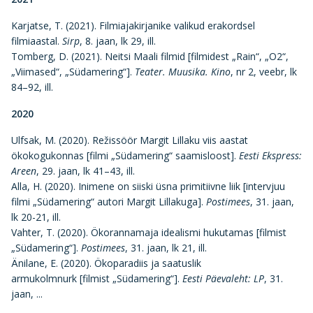
Karjatse, T. (2021). Filmiajakirjanike valikud erakordsel
filmiaastal.
Sirp
, 8. jaan, lk 29, ill.
Tomberg, D. (2021). Neitsi Maali filmid [filmidest „Rain“, „O2“,
„Viimased“, „Südamering“].
Teater. Muusika. Kino
, nr 2, veebr, lk
84–92, ill.
2020
Ulfsak, M. (2020). Režissöör Margit Lillaku viis aastat
ökokogukonnas [filmi „Südamering“ saamisloost].
Eesti Ekspress:
Areen
, 29. jaan, lk 41–43, ill.
Alla, H. (2020). Inimene on siiski üsna primitiivne liik [intervjuu
filmi „Südamering“ autori Margit Lillakuga].
Postimees
, 31. jaan,
lk 20-21, ill.
Vahter, T. (2020). Ökorannamaja idealismi hukutamas [filmist
„Südamering“].
Postimees
, 31. jaan, lk 21, ill.
Änilane, E. (2020). Ökoparadiis ja saatuslik
armukolmnurk [filmist „Südamering“].
Eesti Päevaleht: LP
, 31.
jaan, ...