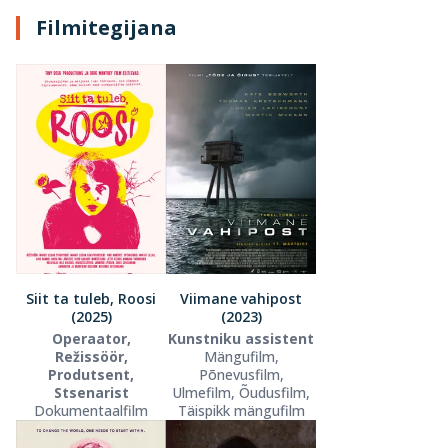
Filmitegijana
Siit ta tuleb, Roosi
Viimane vahipost
(2025)
(2023)
Operaator,
Kunstniku assistent
Režissöör,
Mängufilm,
Produtsent,
Põnevusfilm,
Stsenarist
Ulmefilm, Õudusfilm,
Dokumentaalfilm
Täispikk mängufilm