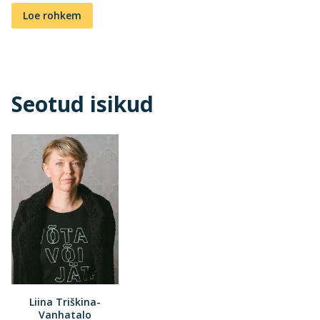
Loe rohkem
Seotud isikud
Liina Triškina-
Vanhatalo