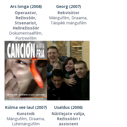
Ars longa (2008)
Georg (2007)
Operaator,
Rekvisiitor
Režissöör,
Mängufilm, Draama,
Stsenarist,
Täispikk mängufilm
Helirežissöör
Dokumentaalfilm,
Portreefilm
Külma vee laul (2007)
Usaldus (2006)
Kunstnik
Näitlejate valija,
Mängufilm, Draama,
Režissööri I
Lühimängufilm
assistent