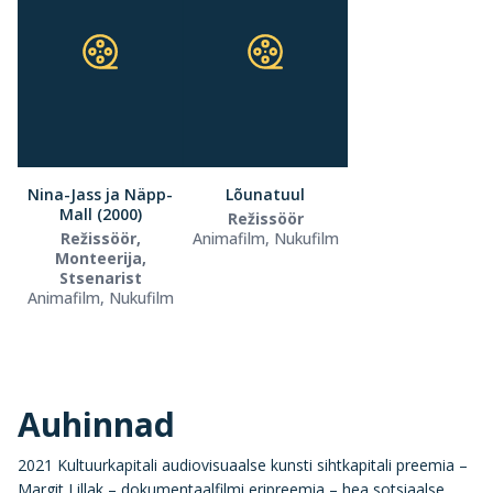
Nina-Jass ja Näpp-
Lõunatuul
Mall (2000)
Režissöör
Režissöör,
Animafilm, Nukufilm
Monteerija,
Stsenarist
Animafilm, Nukufilm
Auhinnad
2021 Kultuurkapitali audiovisuaalse kunsti sihtkapitali preemia –
Margit Lillak – dokumentaalfilmi eripreemia – hea sotsiaalse